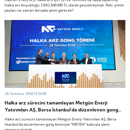
zaman borsada işlem görecek?
halka arz büyüklüğü 3.882.800.000 TL olarak gerçekleşmişti. Peki, şirket
payları ne zaman borsada işlem görecek?
28 Temmuz 2026 13:26:00
Halka arz sürecini tamamlayan Metgün Enerji
Yatırımları AŞ, Borsa İstanbul'da düzenlenen gong
töreniyle "METEN" koduyla işlem görmeye başladı.
Halka arz sürecini tamamlayan Metgün Enerji Yatırımları AŞ, Borsa
İstanbul'da düzenlenen gong töreniyle "METEN" koduyla işlem
görmeye başladı.