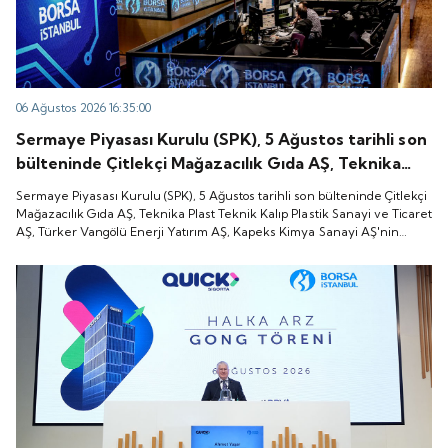
06 Ağustos 2026 16:35:00
Sermaye Piyasası Kurulu (SPK), 5 Ağustos tarihli son
bülteninde Çitlekçi Mağazacılık Gıda AŞ, Teknika
Plast Teknik Kalıp Plastik Sanayi ve Ticaret AŞ,
Sermaye Piyasası Kurulu (SPK), 5 Ağustos tarihli son bülteninde Çitlekçi
Türker Vangölü Enerji Yatırım AŞ, Kapeks Kimya
Mağazacılık Gıda AŞ, Teknika Plast Teknik Kalıp Plastik Sanayi ve Ticaret
AŞ, Türker Vangölü Enerji Yatırım AŞ, Kapeks Kimya Sanayi AŞ'nin
Sanayi AŞ'nin halka arzlarına onay verdiği duyurdu.
halka arzlarına onay verdiği duyurdu.