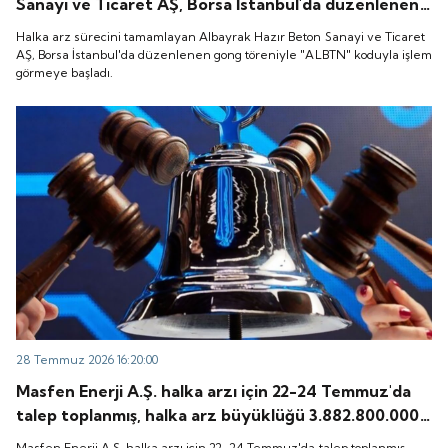
Sanayi ve Ticaret AŞ, Borsa İstanbul'da düzenlenen
gong töreniyle "ALBTN" koduyla işlem görmeye
Halka arz sürecini tamamlayan Albayrak Hazır Beton Sanayi ve Ticaret
başladı.
AŞ, Borsa İstanbul'da düzenlenen gong töreniyle "ALBTN" koduyla işlem
görmeye başladı.
28 Temmuz 2026 16:20:00
Masfen Enerji A.Ş. halka arzı için 22-24 Temmuz'da
talep toplanmış, halka arz büyüklüğü 3.882.800.000
TL olarak gerçekleşmişti. Peki, şirket payları ne
Masfen Enerji A.Ş. halka arzı için 22-24 Temmuz'da talep toplanmış,