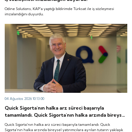
Odine Solutions, KAP'a yaptığı bildirimde Türksat ile iş sözleşmesi
imzalandığını duyurdu.
04 Ağustos 2026 10:13:00
Quick Sigorta'nın halka arz süreci başarıyla
tamamlandı. Quick Sigorta'nın halka arzında bireysel
yatırımcılara ayrılan tutarın yaklaşık 1,31 katı ve yurt
Quick Sigorta'nın halka arz süreci başarıyla tamamlandı. Quick
içi kurumsal yatırımcılara ayrılan tutarın ise 1,07 katı
Sigorta'nın halka arzında bireysel yatırımcılara ayrılan tutarın yaklaşık