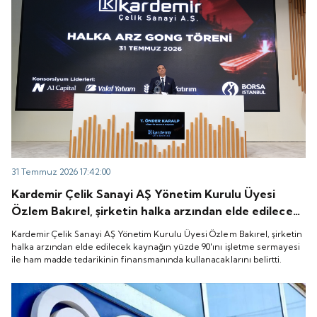
31 Temmuz 2026 17:42:00
Kardemir Çelik Sanayi AŞ Yönetim Kurulu Üyesi
Özlem Bakırel, şirketin halka arzından elde edilecek
kaynağın yüzde 90'ını işletme sermayesi ile ham
Kardemir Çelik Sanayi AŞ Yönetim Kurulu Üyesi Özlem Bakırel, şirketin
madde tedarikinin finansmanında kullanacaklarını
halka arzından elde edilecek kaynağın yüzde 90'ını işletme sermayesi
ile ham madde tedarikinin finansmanında kullanacaklarını belirtti.
belirtti.