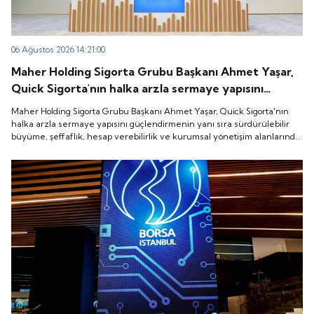
06 Ağustos 2026 14:21:00
Maher Holding Sigorta Grubu Başkanı Ahmet Yaşar,
Quick Sigorta'nın halka arzla sermaye yapısını
güçlendirmenin yanı sıra sürdürülebilir büyüme,
Maher Holding Sigorta Grubu Başkanı Ahmet Yaşar, Quick Sigorta'nın
şeffaflık, hesap verebilirlik ve kurumsal yönetişim
halka arzla sermaye yapısını güçlendirmenin yanı sıra sürdürülebilir
büyüme, şeffaflık, hesap verebilirlik ve kurumsal yönetişim alanlarında
alanlarında yeni bir döneme girdiğini belirtti.
yeni bir döneme girdiğini belirtti.