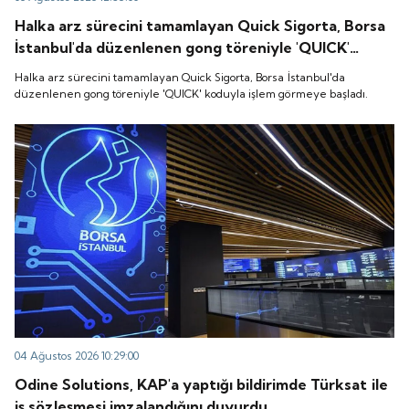
Halka arz sürecini tamamlayan Quick Sigorta, Borsa
İstanbul'da düzenlenen gong töreniyle 'QUICK'
koduyla işlem görmeye başladı.
Halka arz sürecini tamamlayan Quick Sigorta, Borsa İstanbul'da
düzenlenen gong töreniyle 'QUICK' koduyla işlem görmeye başladı.
04 Ağustos 2026 10:29:00
Odine Solutions, KAP'a yaptığı bildirimde Türksat ile
iş sözleşmesi imzalandığını duyurdu.