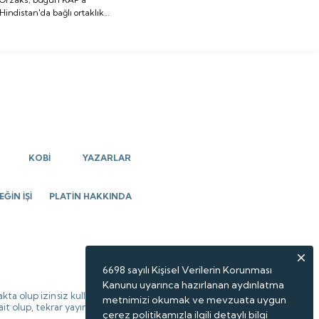
Hindistan'da bağlı ortaklık
ortaklık kurulmasına
kurulmasına ilişkin açıklama
ilişkin açıklama yaptı.
yaptı.
KOBİ
YAZARLAR
ĞİN İŞİ
PLATİN HAKKINDA
6698 sayılı Kişisel Verilerin Korunması
Kanunu uyarınca hazırlanan aydınlatma
kta olup izinsiz kullanılamaz,
metnimizi okumak ve mevzuata uygun
 ait olup, tekrar yayınlanamaz.
çerez politikamızla ilgili detaylı bilgi