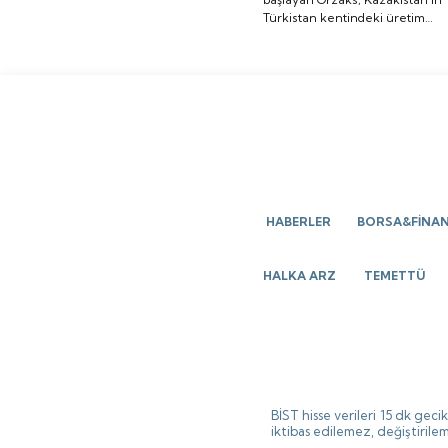
Türkistan kentindeki üretim
üretim tesisi
tesisi yatırımının temelini
yatırımının temelini
attığını bildirdi.
attığını bildirdi.
HABERLER
BORSA&FİNA
HALKA ARZ
TEMETTÜ
BİST hisse verileri 15 dk gec
iktibas edilemez, değiştirilem