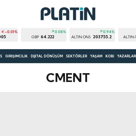
-0.01%
0.08%
0.94%
005
64.222
203755.2
GBP
ALTIN ONS
ALTIN
S
GİRİŞİMCİLİK
DİJİTAL DÖNÜŞÜM
SEKTÖRLER
YAŞAM
KOBİ
YAZARLA
CMENT