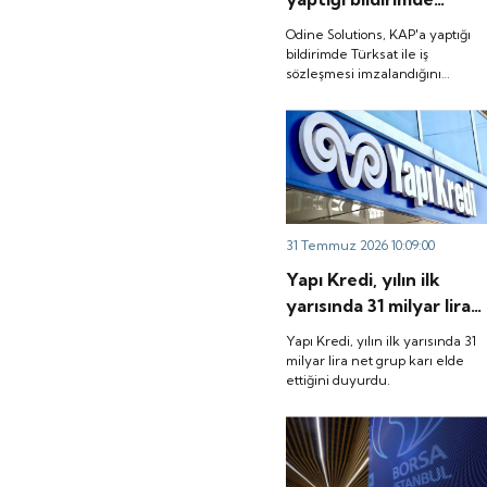
Türksat ile iş
Odine Solutions, KAP'a yaptığı
sözleşmesi
bildirimde Türksat ile iş
sözleşmesi imzalandığını
imzalandığını duyurdu.
duyurdu.
31 Temmuz 2026 10:09:00
Yapı Kredi, yılın ilk
yarısında 31 milyar lira
net grup karı elde
Yapı Kredi, yılın ilk yarısında 31
ettiğini duyurdu.
milyar lira net grup karı elde
ettiğini duyurdu.