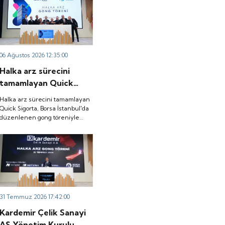
06 Ağustos 2026 12:35:00
Halka arz sürecini
tamamlayan Quick
Sigorta, Borsa
Halka arz sürecini tamamlayan
İstanbul'da düzenlenen
Quick Sigorta, Borsa İstanbul'da
düzenlenen gong töreniyle
gong töreniyle 'QUICK'
'QUICK' koduyla işlem görmeye
koduyla işlem görmeye
başladı.
başladı.
31 Temmuz 2026 17:42:00
Kardemir Çelik Sanayi
AŞ Yönetim Kurulu