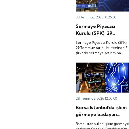
30 Temmuz 2026 10:25:00
Sermaye Piyasası
Kurulu (SPK), 29
Temmuz tarihli
Sermaye Piyasası Kurulu (SPK),
bülteninde 3 şirketin
29 Temmuz tarihli bülteninde 3
şirketin sermaye artırımına
sermaye artırımına
onay verdi.
onay verdi.
28 Temmuz 2026 12:05:00
Borsa İstanbul'da işlem
görmeye başlayan
Orzaks, Kazakistan'ın
Borsa İstanbul'da işlem görmey
Türkistan kentindeki
başlayan Orzaks, Kazakistan'ın