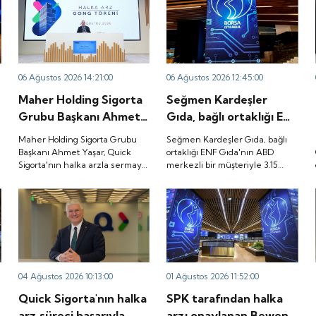
06 Ağustos 2026 14:21:00
06 Ağustos 2026 12:45:00
Maher Holding Sigorta
Seğmen Kardeşler
Grubu Başkanı Ahmet
Gıda, bağlı ortaklığı ENF
Yaşar, Quick Sigorta'nın
Gıda'nın ABD merkezli
Maher Holding Sigorta Grubu
Seğmen Kardeşler Gıda, bağlı
halka arzla sermaye
bir müşteriyle 3.15
Başkanı Ahmet Yaşar, Quick
ortaklığı ENF Gıda'nın ABD
Sigorta'nın halka arzla sermaye
merkezli bir müşteriyle 3.15
yapısını güçlendirmenin
milyon dolarlık ürün
yapısını güçlendirmenin yanı
milyon dolarlık ürün satış
yanı sıra sürdürülebilir
satış sözleşmesi
sıra sürdürülebilir büyüme,
sözleşmesi imzaladığını
büyüme, şeffaflık,
imzaladığını duyurdu.
şeffaflık, hesap verebilirlik ve
duyurdu.
kurumsal yönetişim alanlarında
hesap verebilirlik ve
yeni bir döneme girdiğini
kurumsal yönetişim
belirtti.
alanlarında yeni bir
döneme girdiğini
04 Ağustos 2026 10:13:00
01 Ağustos 2026 11:52:00
belirtti.
Quick Sigorta'nın halka
SPK tarafından halka
arz süreci başarıyla
arzı onaylanan Bewen