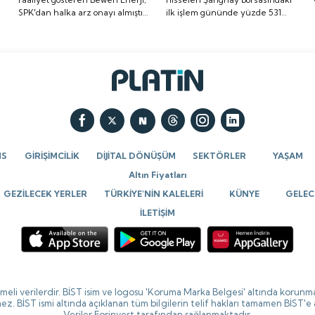
SPK'dan halka arz onayı almıştı.
ilk işlem gününde yüzde 531
onayı almıştı. Halka arz
yüzde 531 oranında
Halka arz tarihi de belli oldu. İşte
oranında artış göstererek ilk
tarihi de belli oldu. İşte
artış göstererek ilk
detaylar...
imza attı.
detaylar...
imza attı.
NS
GİRİŞİMCİLİK
DİJİTAL DÖNÜŞÜM
SEKTÖRLER
YAŞAM
Altın Fiyatları
GEZİLECEK YERLER
TÜRKİYE’NİN KALELERİ
KÜNYE
GELECE
İLETİŞİM
ikmeli verilerdir. BİST isim ve logosu 'Koruma Marka Belgesi' altında korunma
ez. BİST ismi altında açıklanan tüm bilgilerin telif hakları tamamen BİST'e
Veriler Forinvest tarafından sağlanmaktadır.