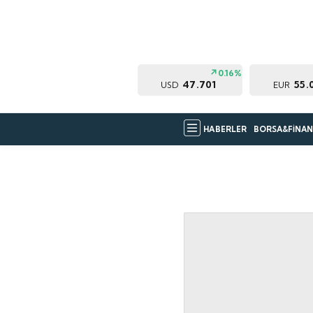
0.16%
47.701
55.
USD
EUR
HABERLER
BORSA&FİNAN