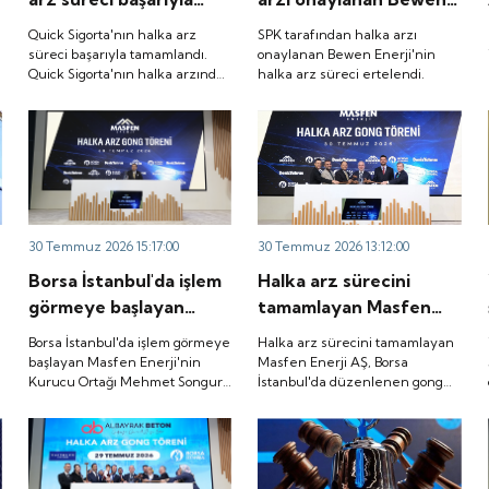
tamamlandı. Quick
Enerji'nin halka arz
Quick Sigorta'nın halka arz
SPK tarafından halka arzı
Sigorta'nın halka
süreci ertelendi.
süreci başarıyla tamamlandı.
onaylanan Bewen Enerji'nin
Quick Sigorta'nın halka arzında
halka arz süreci ertelendi.
arzında bireysel
bireysel yatırımcılara ayrılan
yatırımcılara ayrılan
tutarın yaklaşık 1,31 katı ve yurt
tutarın yaklaşık 1,31
içi kurumsal yatırımcılara
ayrılan tutarın ise 1,07 katı talep
katı ve yurt içi
geldi. Quick Sigorta, 6 Ağustos
kurumsal yatırımcılara
2026 tarihinde “QUICK” işlem
ayrılan tutarın ise 1,07
koduyla Borsa İstanbul'da işlem
görmeye başlayacak.
katı talep geldi. Quick
30 Temmuz 2026 15:17:00
30 Temmuz 2026 13:12:00
Sigorta, 6 Ağustos
Borsa İstanbul'da işlem
Halka arz sürecini
2026 tarihinde “QUICK”
görmeye başlayan
tamamlayan Masfen
işlem koduyla Borsa
Masfen Enerji'nin
Enerji AŞ, Borsa
İstanbul'da işlem
Borsa İstanbul'da işlem görmeye
Halka arz sürecini tamamlayan
Kurucu Ortağı Mehmet
İstanbul'da düzenlenen
başlayan Masfen Enerji'nin
Masfen Enerji AŞ, Borsa
görmeye başlayacak.
Kurucu Ortağı Mehmet Songur,
İstanbul'da düzenlenen gong
Songur, şirketin yatırım
gong töreniyle
şirketin yatırım planlarını anlattı.
töreniyle "MASFN" koduyla
planlarını anlattı.
"MASFN" koduyla işlem
işlem görmeye başladı.
görmeye başladı.