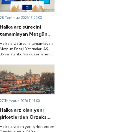
liderliğinde
toplanacak, 6 Ağustos tarihinde
gerçekleşecek ve 29-
ise “Gong Töreni” ile Quick
Sigorta işlem görmeye
30-31 Temmuz 2026
28 Temmuz 2026 13:26:00
başlayacak.
tarihlerinde talep
Halka arz sürecini
toplanacak, 6 Ağustos
tamamlayan Metgün
tarihinde ise “Gong
Enerji Yatırımları AŞ,
Töreni” ile Quick
Halka arz sürecini tamamlayan
Borsa İstanbul'da
Metgün Enerji Yatırımları AŞ,
Sigorta işlem görmeye
Borsa İstanbul'da düzenlenen
düzenlenen gong
başlayacak.
gong töreniyle "METEN" koduyla
töreniyle "METEN"
işlem görmeye başladı.
koduyla işlem görmeye
başladı.
27 Temmuz 2026 11:19:00
Halka arz olan yeni
şirketlerden Orzaks,
bugün KAP'a
Halka arz olan yeni şirketlerden
Hindistan'da bağlı
Orzaks, bugün KAP'a