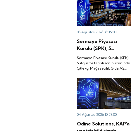
06 Ağustos 2026 16:35:00
Sermaye Piyasası
Kurulu (SPK), 5
Ağustos tarihli son
Sermaye Piyasası Kurulu (SPK),
bülteninde Çitlekçi
5 Ağustos tarihli son bülteninde
Çitlekçi Mağazacılık Gıda AŞ,
Mağazacılık Gıda AŞ,
Teknika Plast Teknik Kalıp
Teknika Plast Teknik
Plastik Sanayi ve Ticaret AŞ,
Kalıp Plastik Sanayi ve
Türker Vangölü Enerji Yatırım
AŞ, Kapeks Kimya Sanayi
Ticaret AŞ, Türker
AŞ'nin halka arzlarına onay
Vangölü Enerji Yatırım
verdiği duyurdu.
AŞ, Kapeks Kimya
Sanayi AŞ'nin halka
04 Ağustos 2026 10:29:00
arzlarına onay verdiği
Odine Solutions, KAP'a
duyurdu.
yaptığı bildirimde