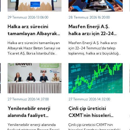
29 Temmuz 2026 13:06:00
28 Temmuz 2026 16:20:00
Halka arz sürecini
Masfen Enerji A.Ş.
tamamlayan Albayrak
halka arzı için 22-24
Hazır Beton Sanayi ve
Temmuz'da talep
Halka arz sürecini tamamlayan
Masfen Enerji A.Ş. halka arzı
Ticaret AŞ, Borsa
toplanmış, halka arz
Albayrak Hazır Beton Sanayi ve
için 22-24 Temmuz'da talep
Ticaret AŞ, Borsa İstanbul'da
toplanmış, halka arz büyüklüğü
İstanbul'da düzenlenen
büyüklüğü
düzenlenen gong töreniyle
3.882.800.000 TL olarak
gong töreniyle
3.882.800.000 TL
"ALBTN" koduyla işlem görmeye
gerçekleşmişti. Peki, şirket
"ALBTN" koduyla işlem
olarak gerçekleşmişti.
başladı.
payları ne zaman borsada işlem
görecek?
görmeye başladı.
Peki, şirket payları ne
zaman borsada işlem
görecek?
27 Temmuz 2026 14:37:00
27 Temmuz 2026 14:32:00
Yenilenebilir enerji
Çinli çip üreticisi
alanında faaliyet
CXMT'nin hisseleri
gösteren Bewen Enerji,
Şanghay borsasındaki
e
Yenilenebilir enerji alanında
Çinli çip üreticisi CXMT'nin
SPK'dan halka arz
ilk işlem gününde
faaliyet gösteren Bewen Enerji,
hisseleri Şanghay borsasındaki