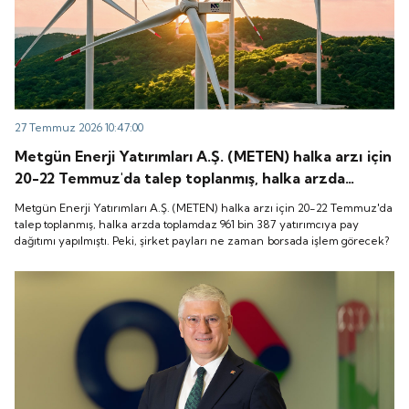
27 Temmuz 2026 10:47:00
Metgün Enerji Yatırımları A.Ş. (METEN) halka arzı için
20-22 Temmuz'da talep toplanmış, halka arzda
toplamdaz 961 bin 387 yatırımcıya pay dağıtımı
Metgün Enerji Yatırımları A.Ş. (METEN) halka arzı için 20-22 Temmuz'da
yapılmıştı. Peki, şirket payları ne zaman borsada
talep toplanmış, halka arzda toplamdaz 961 bin 387 yatırımcıya pay
dağıtımı yapılmıştı. Peki, şirket payları ne zaman borsada işlem görecek?
işlem görecek?