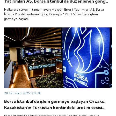
Yatırımları AŞ, Borsa İstanbul'da düzenlenen gong
töreniyle "METEN" koduyla işlem görmeye başladı.
Halka arz sürecini tamamlayan Metgün Enerji Yatırımları AŞ, Borsa
İstanbul'da düzenlenen gong töreniyle "METEN" koduyla işlem
görmeye başladı.
28 Temmuz 2026 12:05:00
Borsa İstanbul'da işlem görmeye başlayan Orzaks,
Kazakistan'ın Türkistan kentindeki üretim tesisi
yatırımının temelini attığını bildirdi.
Borsa İstanbul'da işlem görmeye başlayan Orzaks, Kazakistan'ın