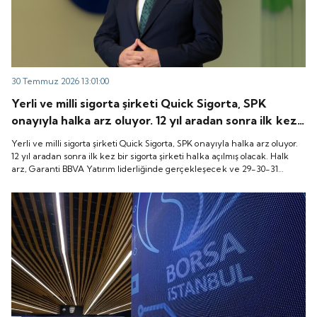
30 Temmuz 2026 13:01:00
Yerli ve milli sigorta şirketi Quick Sigorta, SPK
onayıyla halka arz oluyor. 12 yıl aradan sonra ilk kez
bir sigorta şirketi halka açılmış olacak. Halk arz,
Yerli ve milli sigorta şirketi Quick Sigorta, SPK onayıyla halka arz oluyor.
Garanti BBVA Yatırım liderliğinde gerçekleşecek ve
12 yıl aradan sonra ilk kez bir sigorta şirketi halka açılmış olacak. Halk
arz, Garanti BBVA Yatırım liderliğinde gerçekleşecek ve 29-30-31
29-30-31 Temmuz 2026 tarihlerinde talep
Temmuz 2026 tarihlerinde talep toplanacak, 6 Ağustos tarihinde ise
toplanacak, 6 Ağustos tarihinde ise “Gong Töreni”
“Gong Töreni” ile Quick Sigorta işlem görmeye başlayacak.
ile Quick Sigorta işlem görmeye başlayacak.