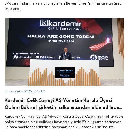
SPK tarafından halka arzı onaylanan Bewen Enerji'nin halka arz süreci
ertelendi.
31 Temmuz 2026 17:42:00
Kardemir Çelik Sanayi AŞ Yönetim Kurulu Üyesi
Özlem Bakırel, şirketin halka arzından elde edilecek
kaynağın yüzde 90'ını işletme sermayesi ile ham
Kardemir Çelik Sanayi AŞ Yönetim Kurulu Üyesi Özlem Bakırel, şirketin
madde tedarikinin finansmanında kullanacaklarını
halka arzından elde edilecek kaynağın yüzde 90'ını işletme sermayesi
ile ham madde tedarikinin finansmanında kullanacaklarını belirtti.
belirtti.