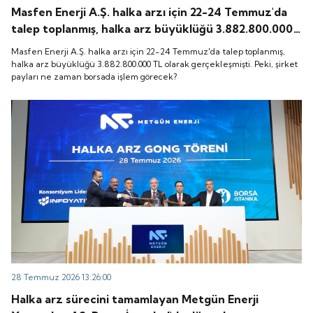
Masfen Enerji A.Ş. halka arzı için 22-24 Temmuz'da
talep toplanmış, halka arz büyüklüğü 3.882.800.000
TL olarak gerçekleşmişti. Peki, şirket payları ne
Masfen Enerji A.Ş. halka arzı için 22-24 Temmuz'da talep toplanmış,
zaman borsada işlem görecek?
halka arz büyüklüğü 3.882.800.000 TL olarak gerçekleşmişti. Peki, şirket
payları ne zaman borsada işlem görecek?
28 Temmuz 2026 13:26:00
Halka arz sürecini tamamlayan Metgün Enerji