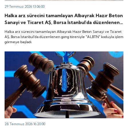
29 Temmuz 2026 13:06:00
Halka arz sürecini tamamlayan Albayrak Hazır Beton
Sanayi ve Ticaret AŞ, Borsa İstanbul'da düzenlenen
gong töreniyle "ALBTN" koduyla işlem görmeye
Halka arz sürecini tamamlayan Albayrak Hazır Beton Sanayi ve Ticaret
başladı.
AŞ, Borsa İstanbul'da düzenlenen gong töreniyle "ALBTN" koduyla işlem
görmeye başladı.
28 Temmuz 2026 16:20:00