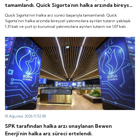
tamamlandı. Quick Sigorta'nın halka arzında bireysel
yatırımcılara ayrılan tutarın yaklaşık 1,31 katı ve yurt
Quick Sigorta'nın halka arz süreci başarıyla tamamlandı. Quick
içi kurumsal yatırımcılara ayrılan tutarın ise 1,07 katı
Sigorta'nın halka arzında bireysel yatırımcılara ayrılan tutarın yaklaşık
1,31 katı ve yurt içi kurumsal yatırımcılara ayrılan tutarın ise 1,07 katı
talep geldi. Quick Sigorta, 6 Ağustos 2026 tarihinde
talep geldi. Quick Sigorta, 6 Ağustos 2026 tarihinde “QUICK” işlem
“QUICK” işlem koduyla Borsa İstanbul'da işlem
koduyla Borsa İstanbul'da işlem görmeye başlayacak.
görmeye başlayacak.
01 Ağustos 2026 11:52:00
SPK tarafından halka arzı onaylanan Bewen
Enerji'nin halka arz süreci ertelendi.