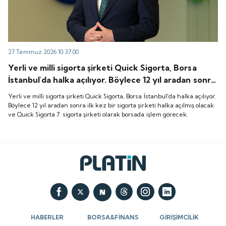
27 Temmuz 2026 10:37:00
Yerli ve milli sigorta şirketi Quick Sigorta, Borsa
İstanbul'da halka açılıyor. Böylece 12 yıl aradan sonra
ilk kez bir sigorta şirketi halka açılmış olacak ve
Yerli ve milli sigorta şirketi Quick Sigorta, Borsa İstanbul'da halka açılıyor.
Quick Sigorta 7. sigorta şirketi olarak borsada işlem
Böylece 12 yıl aradan sonra ilk kez bir sigorta şirketi halka açılmış olacak
ve Quick Sigorta 7. sigorta şirketi olarak borsada işlem görecek.
görecek.
HABERLER
BORSA&FİNANS
GİRİŞİMCİLİK