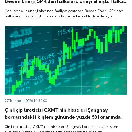
Bewen Enerji, SPK'dan halka arz onayı almıştı. Halka
arz tarihi de belli oldu. İşte detaylar...
Yenilenebilir enerji alanında faaliyet gösteren Bewen Enerji, SPK'dan
halka arz onayı almıştı. Halka arz tarihi de belli oldu. İşte detaylar...
27 Temmuz 2026 14:32:00
Çinli çip üreticisi CXMT'nin hisseleri Şanghay
borsasındaki ilk işlem gününde yüzde 531 oranında
artış göstererek ilk imza attı.
Çinli çip üreticisi CXMT'nin hisseleri Şanghay borsasındaki ilk işlem
gününde yüzde 531 oranında artış göstererek ilk imza attı.