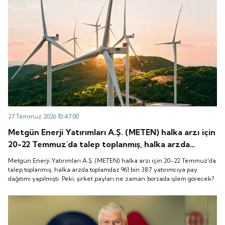
27 Temmuz 2026 10:47:00
Metgün Enerji Yatırımları A.Ş. (METEN) halka arzı için
20-22 Temmuz'da talep toplanmış, halka arzda
toplamdaz 961 bin 387 yatırımcıya pay dağıtımı
Metgün Enerji Yatırımları A.Ş. (METEN) halka arzı için 20-22 Temmuz'da
yapılmıştı. Peki, şirket payları ne zaman borsada
talep toplanmış, halka arzda toplamdaz 961 bin 387 yatırımcıya pay
dağıtımı yapılmıştı. Peki, şirket payları ne zaman borsada işlem görecek?
işlem görecek?