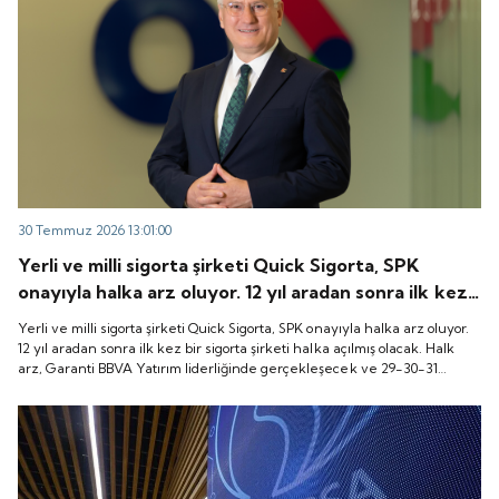
30 Temmuz 2026 13:01:00
Yerli ve milli sigorta şirketi Quick Sigorta, SPK
onayıyla halka arz oluyor. 12 yıl aradan sonra ilk kez
bir sigorta şirketi halka açılmış olacak. Halk arz,
Yerli ve milli sigorta şirketi Quick Sigorta, SPK onayıyla halka arz oluyor.
Garanti BBVA Yatırım liderliğinde gerçekleşecek ve
12 yıl aradan sonra ilk kez bir sigorta şirketi halka açılmış olacak. Halk
arz, Garanti BBVA Yatırım liderliğinde gerçekleşecek ve 29-30-31
29-30-31 Temmuz 2026 tarihlerinde talep
Temmuz 2026 tarihlerinde talep toplanacak, 6 Ağustos tarihinde ise
toplanacak, 6 Ağustos tarihinde ise “Gong Töreni”
“Gong Töreni” ile Quick Sigorta işlem görmeye başlayacak.
ile Quick Sigorta işlem görmeye başlayacak.