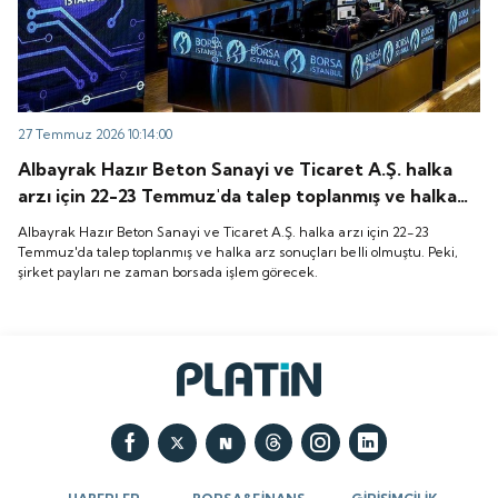
27 Temmuz 2026 10:14:00
Albayrak Hazır Beton Sanayi ve Ticaret A.Ş. halka
arzı için 22-23 Temmuz'da talep toplanmış ve halka
arz sonuçları belli olmuştu. Peki, şirket payları ne
Albayrak Hazır Beton Sanayi ve Ticaret A.Ş. halka arzı için 22-23
zaman borsada işlem görecek.
Temmuz'da talep toplanmış ve halka arz sonuçları belli olmuştu. Peki,
şirket payları ne zaman borsada işlem görecek.