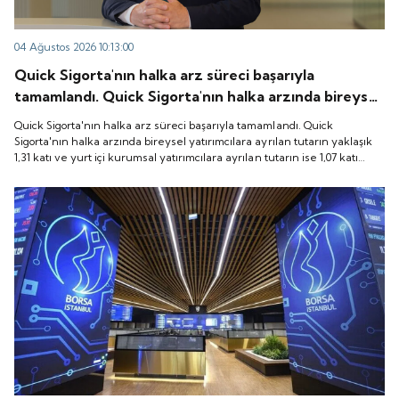
04 Ağustos 2026 10:13:00
Quick Sigorta'nın halka arz süreci başarıyla
tamamlandı. Quick Sigorta'nın halka arzında bireysel
yatırımcılara ayrılan tutarın yaklaşık 1,31 katı ve yurt
Quick Sigorta'nın halka arz süreci başarıyla tamamlandı. Quick
içi kurumsal yatırımcılara ayrılan tutarın ise 1,07 katı
Sigorta'nın halka arzında bireysel yatırımcılara ayrılan tutarın yaklaşık
1,31 katı ve yurt içi kurumsal yatırımcılara ayrılan tutarın ise 1,07 katı
talep geldi. Quick Sigorta, 6 Ağustos 2026 tarihinde
talep geldi. Quick Sigorta, 6 Ağustos 2026 tarihinde “QUICK” işlem
“QUICK” işlem koduyla Borsa İstanbul'da işlem
koduyla Borsa İstanbul'da işlem görmeye başlayacak.
görmeye başlayacak.