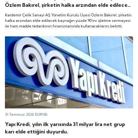
Özlem Bakırel, şirketin halka arzından elde edilecek
kaynağın yüzde 90'ını işletme sermayesi ile ham
Kardemir Çelik Sanayi AŞ Yönetim Kurulu Üyesi Özlem Bakırel, şirketin
madde tedarikinin finansmanında kullanacaklarını
halka arzından elde edilecek kaynağın yüzde 90'ını işletme sermayesi
ile ham madde tedarikinin finansmanında kullanacaklarını belirtti.
belirtti.
31 Temmuz 2026 10:09:00
Yapı Kredi, yılın ilk yarısında 31 milyar lira net grup
karı elde ettiğini duyurdu.