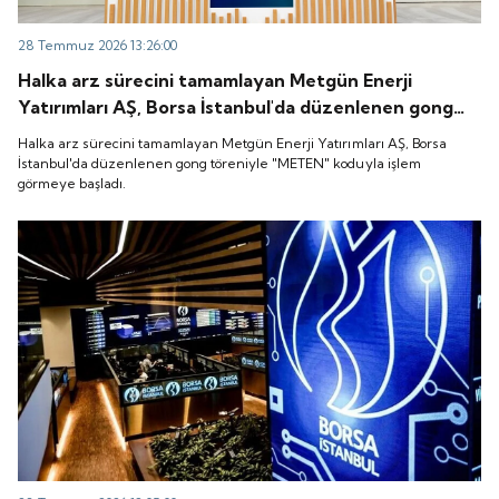
28 Temmuz 2026 13:26:00
Halka arz sürecini tamamlayan Metgün Enerji
Yatırımları AŞ, Borsa İstanbul'da düzenlenen gong
töreniyle "METEN" koduyla işlem görmeye başladı.
Halka arz sürecini tamamlayan Metgün Enerji Yatırımları AŞ, Borsa
İstanbul'da düzenlenen gong töreniyle "METEN" koduyla işlem
görmeye başladı.