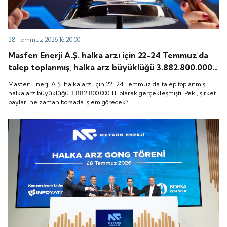
28 Temmuz 2026 16:20:00
Masfen Enerji A.Ş. halka arzı için 22-24 Temmuz'da
talep toplanmış, halka arz büyüklüğü 3.882.800.000
TL olarak gerçekleşmişti. Peki, şirket payları ne
Masfen Enerji A.Ş. halka arzı için 22-24 Temmuz'da talep toplanmış,
zaman borsada işlem görecek?
halka arz büyüklüğü 3.882.800.000 TL olarak gerçekleşmişti. Peki, şirket
payları ne zaman borsada işlem görecek?