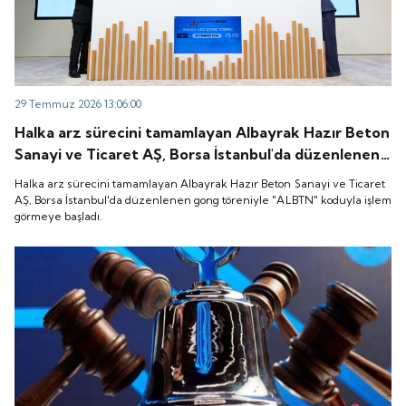
29 Temmuz 2026 13:06:00
Halka arz sürecini tamamlayan Albayrak Hazır Beton
Sanayi ve Ticaret AŞ, Borsa İstanbul'da düzenlenen
gong töreniyle "ALBTN" koduyla işlem görmeye
Halka arz sürecini tamamlayan Albayrak Hazır Beton Sanayi ve Ticaret
başladı.
AŞ, Borsa İstanbul'da düzenlenen gong töreniyle "ALBTN" koduyla işlem
görmeye başladı.