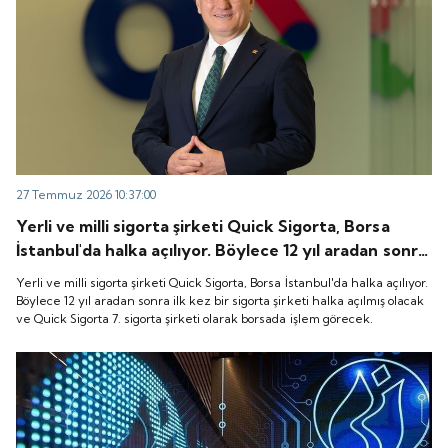
27 Temmuz 2026 10:37:00
Yerli ve milli sigorta şirketi Quick Sigorta, Borsa
İstanbul'da halka açılıyor. Böylece 12 yıl aradan sonra
ilk kez bir sigorta şirketi halka açılmış olacak ve
Yerli ve milli sigorta şirketi Quick Sigorta, Borsa İstanbul'da halka açılıyor.
Quick Sigorta 7. sigorta şirketi olarak borsada işlem
Böylece 12 yıl aradan sonra ilk kez bir sigorta şirketi halka açılmış olacak
ve Quick Sigorta 7. sigorta şirketi olarak borsada işlem görecek.
görecek.