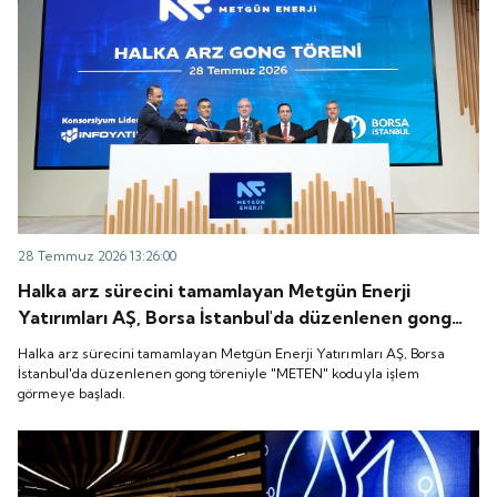
28 Temmuz 2026 13:26:00
Halka arz sürecini tamamlayan Metgün Enerji
Yatırımları AŞ, Borsa İstanbul'da düzenlenen gong
töreniyle "METEN" koduyla işlem görmeye başladı.
Halka arz sürecini tamamlayan Metgün Enerji Yatırımları AŞ, Borsa
İstanbul'da düzenlenen gong töreniyle "METEN" koduyla işlem
görmeye başladı.