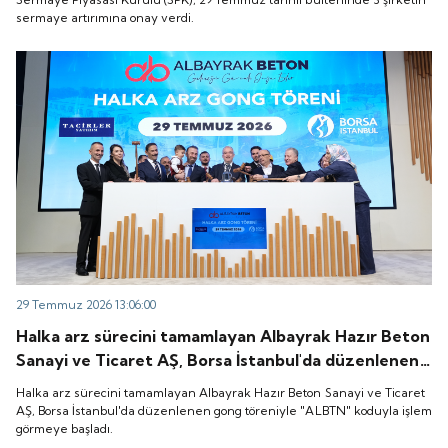
sermaye artırımına onay verdi.
29 Temmuz 2026 13:06:00
Halka arz sürecini tamamlayan Albayrak Hazır Beton
Sanayi ve Ticaret AŞ, Borsa İstanbul'da düzenlenen
gong töreniyle "ALBTN" koduyla işlem görmeye
Halka arz sürecini tamamlayan Albayrak Hazır Beton Sanayi ve Ticaret
başladı.
AŞ, Borsa İstanbul'da düzenlenen gong töreniyle "ALBTN" koduyla işlem
görmeye başladı.