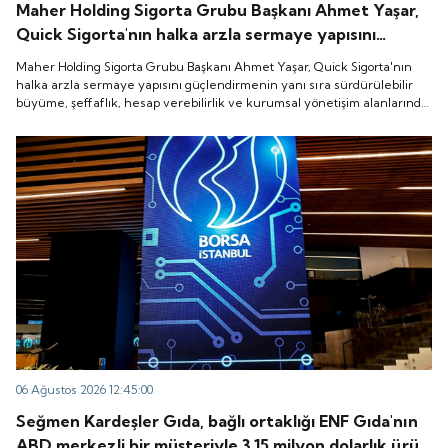
Maher Holding Sigorta Grubu Başkanı Ahmet Yaşar,
Quick Sigorta'nın halka arzla sermaye yapısını
güçlendirmenin yanı sıra sürdürülebilir büyüme,
Maher Holding Sigorta Grubu Başkanı Ahmet Yaşar, Quick Sigorta'nın
şeffaflık, hesap verebilirlik ve kurumsal yönetişim
halka arzla sermaye yapısını güçlendirmenin yanı sıra sürdürülebilir
büyüme, şeffaflık, hesap verebilirlik ve kurumsal yönetişim alanlarında
alanlarında yeni bir döneme girdiğini belirtti.
yeni bir döneme girdiğini belirtti.
06 Ağustos 2026 12:45:00
Seğmen Kardeşler Gıda, bağlı ortaklığı ENF Gıda'nın
ABD merkezli bir müşteriyle 3.15 milyon dolarlık ürün