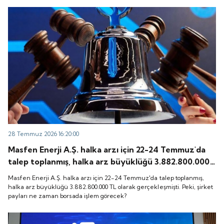
28 Temmuz 2026 16:20:00
Masfen Enerji A.Ş. halka arzı için 22-24 Temmuz'da
talep toplanmış, halka arz büyüklüğü 3.882.800.000
TL olarak gerçekleşmişti. Peki, şirket payları ne
Masfen Enerji A.Ş. halka arzı için 22-24 Temmuz'da talep toplanmış,
zaman borsada işlem görecek?
halka arz büyüklüğü 3.882.800.000 TL olarak gerçekleşmişti. Peki, şirket
payları ne zaman borsada işlem görecek?