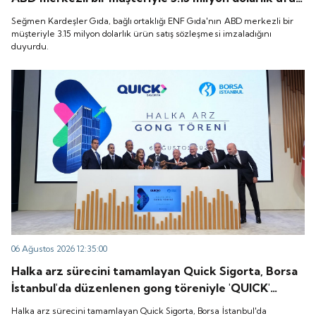
satış sözleşmesi imzaladığını duyurdu.
Seğmen Kardeşler Gıda, bağlı ortaklığı ENF Gıda'nın ABD merkezli bir
müşteriyle 3.15 milyon dolarlık ürün satış sözleşmesi imzaladığını
duyurdu.
06 Ağustos 2026 12:35:00
Halka arz sürecini tamamlayan Quick Sigorta, Borsa
İstanbul'da düzenlenen gong töreniyle 'QUICK'
koduyla işlem görmeye başladı.
Halka arz sürecini tamamlayan Quick Sigorta, Borsa İstanbul'da