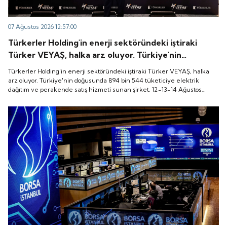
07 Ağustos 2026 12:57:00
Türkerler Holding'in enerji sektöründeki iştiraki
Türker VEYAŞ, halka arz oluyor. Türkiye'nin
doğusunda 894 bin 544 tüketiciye elektrik dağıtım
Türkerler Holding'in enerji sektöründeki iştiraki Türker VEYAŞ, halka
ve perakende satış hizmeti sunan şirket, 12-13-14
arz oluyor. Türkiye'nin doğusunda 894 bin 544 tüketiciye elektrik
dağıtım ve perakende satış hizmeti sunan şirket, 12-13-14 Ağustos
Ağustos tarihleri arasında pay başına 136 TL fiyatla
tarihleri arasında pay başına 136 TL fiyatla talep toplayacak.
talep toplayacak.