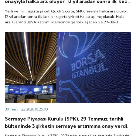
onayıyla halka arz oluyor. 12 yıl aradan sonra ilk kez
bir sigorta şirketi halka açılmış olacak. Halk arz,
Yerli ve milli sigorta şirketi Quick Sigorta, SPK onayıyla halka arz oluyor.
Garanti BBVA Yatırım liderliğinde gerçekleşecek ve
12 yıl aradan sonra ilk kez bir sigorta şirketi halka açılmış olacak. Halk
arz, Garanti BBVA Yatırım liderliğinde gerçekleşecek ve 29-30-31
29-30-31 Temmuz 2026 tarihlerinde talep
Temmuz 2026 tarihlerinde talep toplanacak, 6 Ağustos tarihinde ise
toplanacak, 6 Ağustos tarihinde ise “Gong Töreni”
“Gong Töreni” ile Quick Sigorta işlem görmeye başlayacak.
ile Quick Sigorta işlem görmeye başlayacak.
30 Temmuz 2026 10:25:00
Sermaye Piyasası Kurulu (SPK), 29 Temmuz tarihli
bülteninde 3 şirketin sermaye artırımına onay verdi.
Sermaye Piyasası Kurulu (SPK), 29 Temmuz tarihli bülteninde 3 şirketin