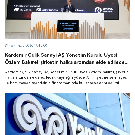
31 Temmuz 2026 17:42:00
Kardemir Çelik Sanayi AŞ Yönetim Kurulu Üyesi
Özlem Bakırel, şirketin halka arzından elde edilecek
kaynağın yüzde 90'ını işletme sermayesi ile ham
Kardemir Çelik Sanayi AŞ Yönetim Kurulu Üyesi Özlem Bakırel, şirketin
madde tedarikinin finansmanında kullanacaklarını
halka arzından elde edilecek kaynağın yüzde 90'ını işletme sermayesi
ile ham madde tedarikinin finansmanında kullanacaklarını belirtti.
belirtti.