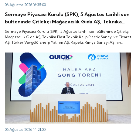
06 Ağustos 2026 16:35:00
Sermaye Piyasası Kurulu (SPK), 5 Ağustos tarihli son
bülteninde Çitlekçi Mağazacılık Gıda AŞ, Teknika
Plast Teknik Kalıp Plastik Sanayi ve Ticaret AŞ,
Sermaye Piyasası Kurulu (SPK), 5 Ağustos tarihli son bülteninde Çitlekçi
Türker Vangölü Enerji Yatırım AŞ, Kapeks Kimya
Mağazacılık Gıda AŞ, Teknika Plast Teknik Kalıp Plastik Sanayi ve Ticaret
AŞ, Türker Vangölü Enerji Yatırım AŞ, Kapeks Kimya Sanayi AŞ'nin
Sanayi AŞ'nin halka arzlarına onay verdiği duyurdu.
halka arzlarına onay verdiği duyurdu.
06 Ağustos 2026 14:21:00