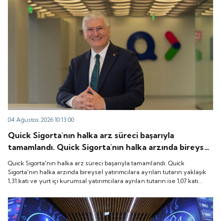
04 Ağustos 2026 10:13:00
Quick Sigorta'nın halka arz süreci başarıyla
tamamlandı. Quick Sigorta'nın halka arzında bireysel
yatırımcılara ayrılan tutarın yaklaşık 1,31 katı ve yurt
Quick Sigorta'nın halka arz süreci başarıyla tamamlandı. Quick
içi kurumsal yatırımcılara ayrılan tutarın ise 1,07 katı
Sigorta'nın halka arzında bireysel yatırımcılara ayrılan tutarın yaklaşık
1,31 katı ve yurt içi kurumsal yatırımcılara ayrılan tutarın ise 1,07 katı
talep geldi. Quick Sigorta, 6 Ağustos 2026 tarihinde
talep geldi. Quick Sigorta, 6 Ağustos 2026 tarihinde “QUICK” işlem
“QUICK” işlem koduyla Borsa İstanbul'da işlem
koduyla Borsa İstanbul'da işlem görmeye başlayacak.
görmeye başlayacak.