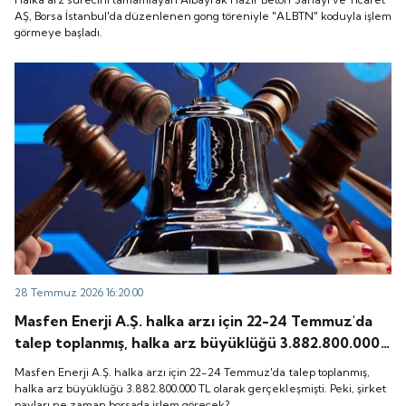
başladı.
AŞ, Borsa İstanbul'da düzenlenen gong töreniyle "ALBTN" koduyla işlem
görmeye başladı.
28 Temmuz 2026 16:20:00
Masfen Enerji A.Ş. halka arzı için 22-24 Temmuz'da
talep toplanmış, halka arz büyüklüğü 3.882.800.000
TL olarak gerçekleşmişti. Peki, şirket payları ne
Masfen Enerji A.Ş. halka arzı için 22-24 Temmuz'da talep toplanmış,
zaman borsada işlem görecek?
halka arz büyüklüğü 3.882.800.000 TL olarak gerçekleşmişti. Peki, şirket
payları ne zaman borsada işlem görecek?