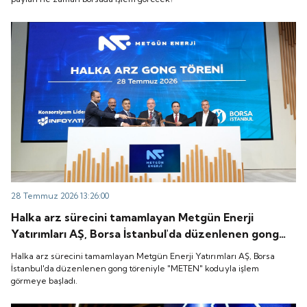
28 Temmuz 2026 13:26:00
Halka arz sürecini tamamlayan Metgün Enerji
Yatırımları AŞ, Borsa İstanbul'da düzenlenen gong
töreniyle "METEN" koduyla işlem görmeye başladı.
Halka arz sürecini tamamlayan Metgün Enerji Yatırımları AŞ, Borsa
İstanbul'da düzenlenen gong töreniyle "METEN" koduyla işlem
görmeye başladı.