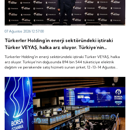
07 Ağustos 2026 12:57:00
Türkerler Holding'in enerji sektöründeki iştiraki
Türker VEYAŞ, halka arz oluyor. Türkiye'nin
doğusunda 894 bin 544 tüketiciye elektrik dağıtım
Türkerler Holding'in enerji sektöründeki iştiraki Türker VEYAŞ, halka
ve perakende satış hizmeti sunan şirket, 12-13-14
arz oluyor. Türkiye'nin doğusunda 894 bin 544 tüketiciye elektrik
dağıtım ve perakende satış hizmeti sunan şirket, 12-13-14 Ağustos
Ağustos tarihleri arasında pay başına 136 TL fiyatla
tarihleri arasında pay başına 136 TL fiyatla talep toplayacak.
talep toplayacak.