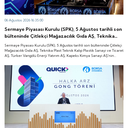
06 Ağustos 2026 16:35:00
Sermaye Piyasası Kurulu (SPK), 5 Ağustos tarihli son
bülteninde Çitlekçi Mağazacılık Gıda AŞ, Teknika
Plast Teknik Kalıp Plastik Sanayi ve Ticaret AŞ,
Sermaye Piyasası Kurulu (SPK), 5 Ağustos tarihli son bülteninde Çitlekçi
Türker Vangölü Enerji Yatırım AŞ, Kapeks Kimya
Mağazacılık Gıda AŞ, Teknika Plast Teknik Kalıp Plastik Sanayi ve Ticaret
AŞ, Türker Vangölü Enerji Yatırım AŞ, Kapeks Kimya Sanayi AŞ'nin
Sanayi AŞ'nin halka arzlarına onay verdiği duyurdu.
halka arzlarına onay verdiği duyurdu.