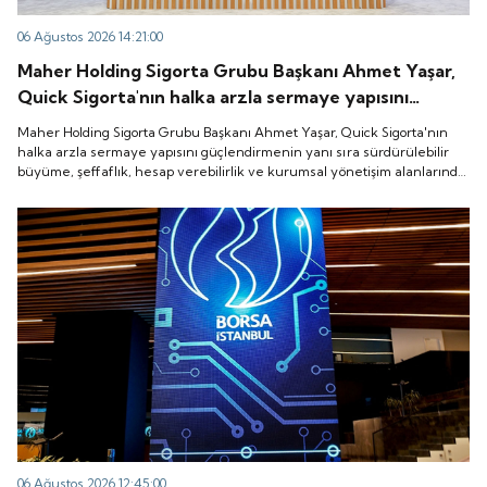
06 Ağustos 2026 14:21:00
Maher Holding Sigorta Grubu Başkanı Ahmet Yaşar,
Quick Sigorta'nın halka arzla sermaye yapısını
güçlendirmenin yanı sıra sürdürülebilir büyüme,
Maher Holding Sigorta Grubu Başkanı Ahmet Yaşar, Quick Sigorta'nın
şeffaflık, hesap verebilirlik ve kurumsal yönetişim
halka arzla sermaye yapısını güçlendirmenin yanı sıra sürdürülebilir
büyüme, şeffaflık, hesap verebilirlik ve kurumsal yönetişim alanlarında
alanlarında yeni bir döneme girdiğini belirtti.
yeni bir döneme girdiğini belirtti.
06 Ağustos 2026 12:45:00