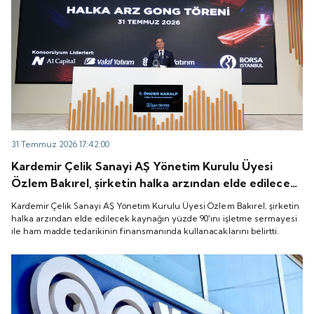
31 Temmuz 2026 17:42:00
Kardemir Çelik Sanayi AŞ Yönetim Kurulu Üyesi
Özlem Bakırel, şirketin halka arzından elde edilecek
kaynağın yüzde 90'ını işletme sermayesi ile ham
Kardemir Çelik Sanayi AŞ Yönetim Kurulu Üyesi Özlem Bakırel, şirketin
madde tedarikinin finansmanında kullanacaklarını
halka arzından elde edilecek kaynağın yüzde 90'ını işletme sermayesi
ile ham madde tedarikinin finansmanında kullanacaklarını belirtti.
belirtti.