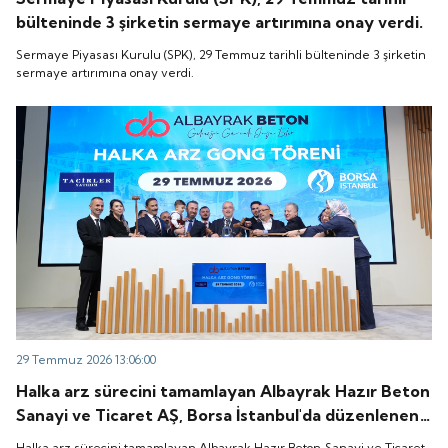
bülteninde 3 şirketin sermaye artırımına onay verdi.
Sermaye Piyasası Kurulu (SPK), 29 Temmuz tarihli bülteninde 3 şirketin
sermaye artırımına onay verdi.
29 Temmuz 2026 13:06:00
Halka arz sürecini tamamlayan Albayrak Hazır Beton
Sanayi ve Ticaret AŞ, Borsa İstanbul'da düzenlenen
gong töreniyle "ALBTN" koduyla işlem görmeye
Halka arz sürecini tamamlayan Albayrak Hazır Beton Sanayi ve Ticaret