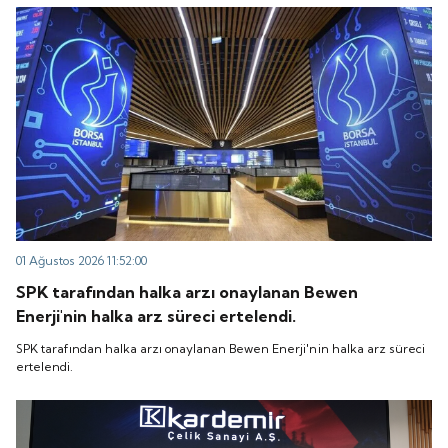
“QUICK” işlem koduyla Borsa İstanbul'da işlem
koduyla Borsa İstanbul'da işlem görmeye başlayacak.
görmeye başlayacak.
01 Ağustos 2026 11:52:00
SPK tarafından halka arzı onaylanan Bewen
Enerji'nin halka arz süreci ertelendi.
SPK tarafından halka arzı onaylanan Bewen Enerji'nin halka arz süreci
ertelendi.