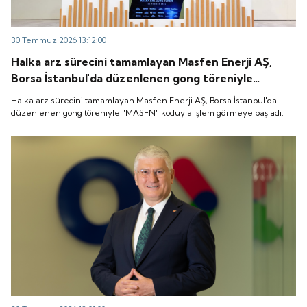
30 Temmuz 2026 13:12:00
Halka arz sürecini tamamlayan Masfen Enerji AŞ,
Borsa İstanbul'da düzenlenen gong töreniyle
"MASFN" koduyla işlem görmeye başladı.
Halka arz sürecini tamamlayan Masfen Enerji AŞ, Borsa İstanbul'da
düzenlenen gong töreniyle "MASFN" koduyla işlem görmeye başladı.