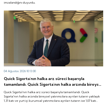
imzalandığını duyurdu.
04 Ağustos 2026 10:13:00
Quick Sigorta'nın halka arz süreci başarıyla
tamamlandı. Quick Sigorta'nın halka arzında bireysel
yatırımcılara ayrılan tutarın yaklaşık 1,31 katı ve yurt
Quick Sigorta'nın halka arz süreci başarıyla tamamlandı. Quick
içi kurumsal yatırımcılara ayrılan tutarın ise 1,07 katı
Sigorta'nın halka arzında bireysel yatırımcılara ayrılan tutarın yaklaşık
1,31 katı ve yurt içi kurumsal yatırımcılara ayrılan tutarın ise 1,07 katı
talep geldi. Quick Sigorta, 6 Ağustos 2026 tarihinde
talep geldi. Quick Sigorta, 6 Ağustos 2026 tarihinde “QUICK” işlem