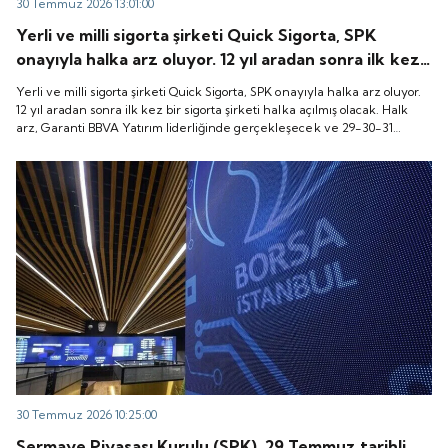
30 Temmuz 2026 13:01:00
Yerli ve milli sigorta şirketi Quick Sigorta, SPK
onayıyla halka arz oluyor. 12 yıl aradan sonra ilk kez
bir sigorta şirketi halka açılmış olacak. Halk arz,
Yerli ve milli sigorta şirketi Quick Sigorta, SPK onayıyla halka arz oluyor.
Garanti BBVA Yatırım liderliğinde gerçekleşecek ve
12 yıl aradan sonra ilk kez bir sigorta şirketi halka açılmış olacak. Halk
arz, Garanti BBVA Yatırım liderliğinde gerçekleşecek ve 29-30-31
29-30-31 Temmuz 2026 tarihlerinde talep
Temmuz 2026 tarihlerinde talep toplanacak, 6 Ağustos tarihinde ise
toplanacak, 6 Ağustos tarihinde ise “Gong Töreni”
“Gong Töreni” ile Quick Sigorta işlem görmeye başlayacak.
ile Quick Sigorta işlem görmeye başlayacak.
30 Temmuz 2026 10:25:00
Sermaye Piyasası Kurulu (SPK), 29 Temmuz tarihli