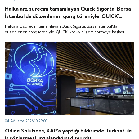
Halka arz sürecini tamamlayan Quick Sigorta, Borsa
İstanbul'da düzenlenen gong töreniyle 'QUICK'
koduyla işlem görmeye başladı.
Halka arz sürecini tamamlayan Quick Sigorta, Borsa İstanbul'da
düzenlenen gong töreniyle 'QUICK' koduyla işlem görmeye başladı.
04 Ağustos 2026 10:29:00
Odine Solutions, KAP'a yaptığı bildirimde Türksat ile
iş sözleşmesi imzalandığını duyurdu.