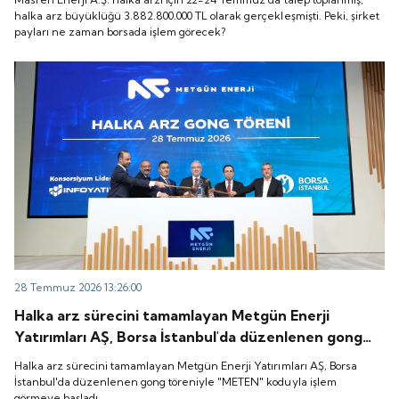
zaman borsada işlem görecek?
halka arz büyüklüğü 3.882.800.000 TL olarak gerçekleşmişti. Peki, şirket
payları ne zaman borsada işlem görecek?
28 Temmuz 2026 13:26:00
Halka arz sürecini tamamlayan Metgün Enerji
Yatırımları AŞ, Borsa İstanbul'da düzenlenen gong
töreniyle "METEN" koduyla işlem görmeye başladı.
Halka arz sürecini tamamlayan Metgün Enerji Yatırımları AŞ, Borsa
İstanbul'da düzenlenen gong töreniyle "METEN" koduyla işlem
görmeye başladı.