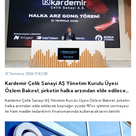
31 Temmuz 2026 17:42:00
Kardemir Çelik Sanayi AŞ Yönetim Kurulu Üyesi
Özlem Bakırel, şirketin halka arzından elde edilecek
kaynağın yüzde 90'ını işletme sermayesi ile ham
Kardemir Çelik Sanayi AŞ Yönetim Kurulu Üyesi Özlem Bakırel, şirketin
madde tedarikinin finansmanında kullanacaklarını
halka arzından elde edilecek kaynağın yüzde 90'ını işletme sermayesi
ile ham madde tedarikinin finansmanında kullanacaklarını belirtti.
belirtti.