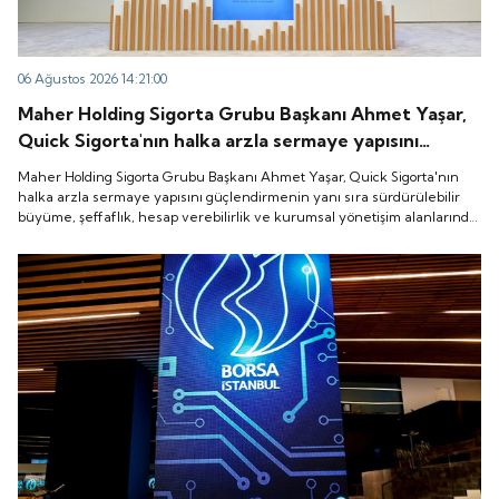
06 Ağustos 2026 14:21:00
Maher Holding Sigorta Grubu Başkanı Ahmet Yaşar,
Quick Sigorta'nın halka arzla sermaye yapısını
güçlendirmenin yanı sıra sürdürülebilir büyüme,
Maher Holding Sigorta Grubu Başkanı Ahmet Yaşar, Quick Sigorta'nın
şeffaflık, hesap verebilirlik ve kurumsal yönetişim
halka arzla sermaye yapısını güçlendirmenin yanı sıra sürdürülebilir
büyüme, şeffaflık, hesap verebilirlik ve kurumsal yönetişim alanlarında
alanlarında yeni bir döneme girdiğini belirtti.
yeni bir döneme girdiğini belirtti.