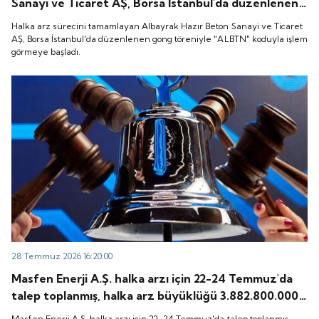
Sanayi ve Ticaret AŞ, Borsa İstanbul'da düzenlenen
gong töreniyle "ALBTN" koduyla işlem görmeye
Halka arz sürecini tamamlayan Albayrak Hazır Beton Sanayi ve Ticaret
başladı.
AŞ, Borsa İstanbul'da düzenlenen gong töreniyle "ALBTN" koduyla işlem
görmeye başladı.
28 Temmuz 2026 16:20:00
Masfen Enerji A.Ş. halka arzı için 22-24 Temmuz'da
talep toplanmış, halka arz büyüklüğü 3.882.800.000
TL olarak gerçekleşmişti. Peki, şirket payları ne
Masfen Enerji A.Ş. halka arzı için 22-24 Temmuz'da talep toplanmış,