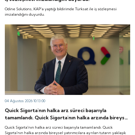
Odine Solutions, KAP'a yaptığı bildirimde Türksat ile iş sözleşmesi
imzalandığını duyurdu.
04 Ağustos 2026 10:13:00
Quick Sigorta'nın halka arz süreci başarıyla
tamamlandı. Quick Sigorta'nın halka arzında bireysel
yatırımcılara ayrılan tutarın yaklaşık 1,31 katı ve yurt
Quick Sigorta'nın halka arz süreci başarıyla tamamlandı. Quick
içi kurumsal yatırımcılara ayrılan tutarın ise 1,07 katı
Sigorta'nın halka arzında bireysel yatırımcılara ayrılan tutarın yaklaşık