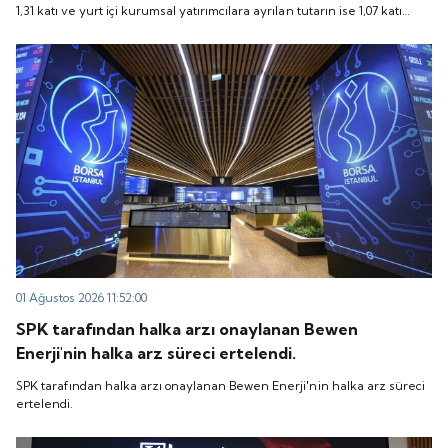
1,31 katı ve yurt içi kurumsal yatırımcılara ayrılan tutarın ise 1,07 katı
talep geldi. Quick Sigorta, 6 Ağustos 2026 tarihinde
talep geldi. Quick Sigorta, 6 Ağustos 2026 tarihinde “QUICK” işlem
“QUICK” işlem koduyla Borsa İstanbul'da işlem
koduyla Borsa İstanbul'da işlem görmeye başlayacak.
görmeye başlayacak.
01 Ağustos 2026 11:52:00
SPK tarafından halka arzı onaylanan Bewen
Enerji'nin halka arz süreci ertelendi.
SPK tarafından halka arzı onaylanan Bewen Enerji'nin halka arz süreci
ertelendi.