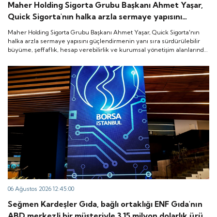
Maher Holding Sigorta Grubu Başkanı Ahmet Yaşar,
Quick Sigorta'nın halka arzla sermaye yapısını
güçlendirmenin yanı sıra sürdürülebilir büyüme,
Maher Holding Sigorta Grubu Başkanı Ahmet Yaşar, Quick Sigorta'nın
şeffaflık, hesap verebilirlik ve kurumsal yönetişim
halka arzla sermaye yapısını güçlendirmenin yanı sıra sürdürülebilir
büyüme, şeffaflık, hesap verebilirlik ve kurumsal yönetişim alanlarında
alanlarında yeni bir döneme girdiğini belirtti.
yeni bir döneme girdiğini belirtti.
06 Ağustos 2026 12:45:00
Seğmen Kardeşler Gıda, bağlı ortaklığı ENF Gıda'nın
ABD merkezli bir müşteriyle 3.15 milyon dolarlık ürün