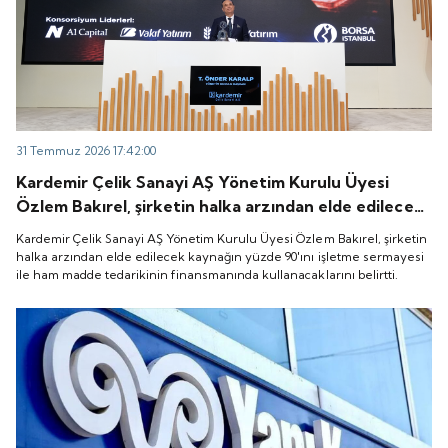
31 Temmuz 2026 17:42:00
Kardemir Çelik Sanayi AŞ Yönetim Kurulu Üyesi
Özlem Bakırel, şirketin halka arzından elde edilecek
kaynağın yüzde 90'ını işletme sermayesi ile ham
Kardemir Çelik Sanayi AŞ Yönetim Kurulu Üyesi Özlem Bakırel, şirketin
madde tedarikinin finansmanında kullanacaklarını
halka arzından elde edilecek kaynağın yüzde 90'ını işletme sermayesi
ile ham madde tedarikinin finansmanında kullanacaklarını belirtti.
belirtti.