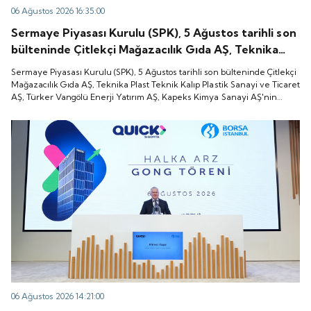
06 Ağustos 2026 16:35:00
Sermaye Piyasası Kurulu (SPK), 5 Ağustos tarihli son
bülteninde Çitlekçi Mağazacılık Gıda AŞ, Teknika
Plast Teknik Kalıp Plastik Sanayi ve Ticaret AŞ,
Sermaye Piyasası Kurulu (SPK), 5 Ağustos tarihli son bülteninde Çitlekçi
Türker Vangölü Enerji Yatırım AŞ, Kapeks Kimya
Mağazacılık Gıda AŞ, Teknika Plast Teknik Kalıp Plastik Sanayi ve Ticaret
AŞ, Türker Vangölü Enerji Yatırım AŞ, Kapeks Kimya Sanayi AŞ'nin
Sanayi AŞ'nin halka arzlarına onay verdiği duyurdu.
halka arzlarına onay verdiği duyurdu.
06 Ağustos 2026 14:21:00