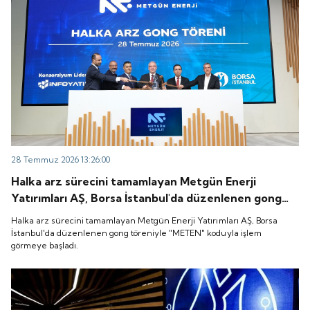
28 Temmuz 2026 13:26:00
Halka arz sürecini tamamlayan Metgün Enerji
Yatırımları AŞ, Borsa İstanbul'da düzenlenen gong
töreniyle "METEN" koduyla işlem görmeye başladı.
Halka arz sürecini tamamlayan Metgün Enerji Yatırımları AŞ, Borsa
İstanbul'da düzenlenen gong töreniyle "METEN" koduyla işlem
görmeye başladı.