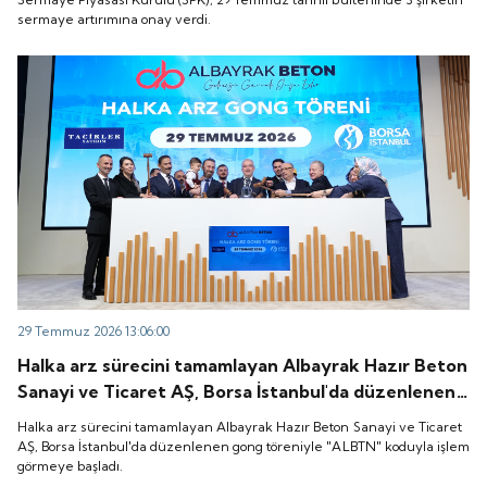
sermaye artırımına onay verdi.
29 Temmuz 2026 13:06:00
Halka arz sürecini tamamlayan Albayrak Hazır Beton
Sanayi ve Ticaret AŞ, Borsa İstanbul'da düzenlenen
gong töreniyle "ALBTN" koduyla işlem görmeye
Halka arz sürecini tamamlayan Albayrak Hazır Beton Sanayi ve Ticaret
başladı.
AŞ, Borsa İstanbul'da düzenlenen gong töreniyle "ALBTN" koduyla işlem
görmeye başladı.