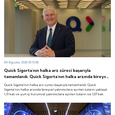
04 Ağustos 2026 10:13:00
Quick Sigorta'nın halka arz süreci başarıyla
tamamlandı. Quick Sigorta'nın halka arzında bireysel
yatırımcılara ayrılan tutarın yaklaşık 1,31 katı ve yurt
Quick Sigorta'nın halka arz süreci başarıyla tamamlandı. Quick
içi kurumsal yatırımcılara ayrılan tutarın ise 1,07 katı
Sigorta'nın halka arzında bireysel yatırımcılara ayrılan tutarın yaklaşık
1,31 katı ve yurt içi kurumsal yatırımcılara ayrılan tutarın ise 1,07 katı
talep geldi. Quick Sigorta, 6 Ağustos 2026 tarihinde
talep geldi. Quick Sigorta, 6 Ağustos 2026 tarihinde “QUICK” işlem
“QUICK” işlem koduyla Borsa İstanbul'da işlem
koduyla Borsa İstanbul'da işlem görmeye başlayacak.
görmeye başlayacak.