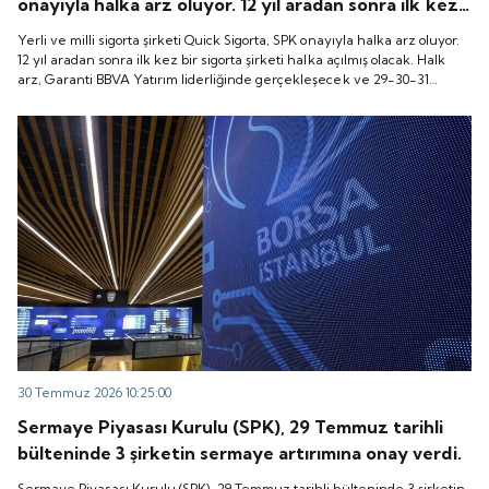
onayıyla halka arz oluyor. 12 yıl aradan sonra ilk kez
bir sigorta şirketi halka açılmış olacak. Halk arz,
Yerli ve milli sigorta şirketi Quick Sigorta, SPK onayıyla halka arz oluyor.
Garanti BBVA Yatırım liderliğinde gerçekleşecek ve
12 yıl aradan sonra ilk kez bir sigorta şirketi halka açılmış olacak. Halk
arz, Garanti BBVA Yatırım liderliğinde gerçekleşecek ve 29-30-31
29-30-31 Temmuz 2026 tarihlerinde talep
Temmuz 2026 tarihlerinde talep toplanacak, 6 Ağustos tarihinde ise
toplanacak, 6 Ağustos tarihinde ise “Gong Töreni”
“Gong Töreni” ile Quick Sigorta işlem görmeye başlayacak.
ile Quick Sigorta işlem görmeye başlayacak.
30 Temmuz 2026 10:25:00
Sermaye Piyasası Kurulu (SPK), 29 Temmuz tarihli
bülteninde 3 şirketin sermaye artırımına onay verdi.
Sermaye Piyasası Kurulu (SPK), 29 Temmuz tarihli bülteninde 3 şirketin