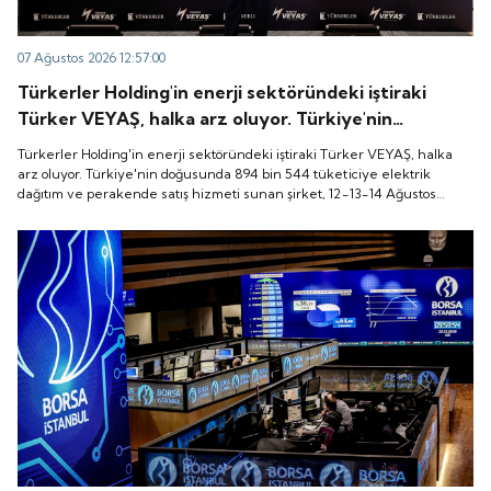
07 Ağustos 2026 12:57:00
Türkerler Holding'in enerji sektöründeki iştiraki
Türker VEYAŞ, halka arz oluyor. Türkiye'nin
doğusunda 894 bin 544 tüketiciye elektrik dağıtım
Türkerler Holding'in enerji sektöründeki iştiraki Türker VEYAŞ, halka
ve perakende satış hizmeti sunan şirket, 12-13-14
arz oluyor. Türkiye'nin doğusunda 894 bin 544 tüketiciye elektrik
dağıtım ve perakende satış hizmeti sunan şirket, 12-13-14 Ağustos
Ağustos tarihleri arasında pay başına 136 TL fiyatla
tarihleri arasında pay başına 136 TL fiyatla talep toplayacak.
talep toplayacak.