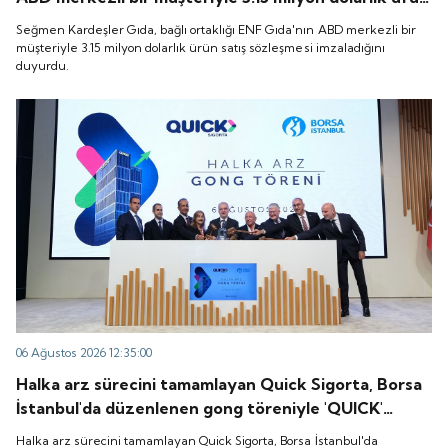
satış sözleşmesi imzaladığını duyurdu.
Seğmen Kardeşler Gıda, bağlı ortaklığı ENF Gıda'nın ABD merkezli bir
müşteriyle 3.15 milyon dolarlık ürün satış sözleşmesi imzaladığını
duyurdu.
06 Ağustos 2026 12:35:00
Halka arz sürecini tamamlayan Quick Sigorta, Borsa
İstanbul'da düzenlenen gong töreniyle 'QUICK'
koduyla işlem görmeye başladı.
Halka arz sürecini tamamlayan Quick Sigorta, Borsa İstanbul'da