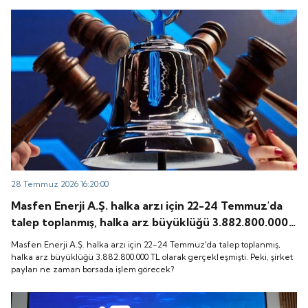
28 Temmuz 2026 16:20:00
Masfen Enerji A.Ş. halka arzı için 22-24 Temmuz'da
talep toplanmış, halka arz büyüklüğü 3.882.800.000
TL olarak gerçekleşmişti. Peki, şirket payları ne
Masfen Enerji A.Ş. halka arzı için 22-24 Temmuz'da talep toplanmış,
zaman borsada işlem görecek?
halka arz büyüklüğü 3.882.800.000 TL olarak gerçekleşmişti. Peki, şirket
payları ne zaman borsada işlem görecek?