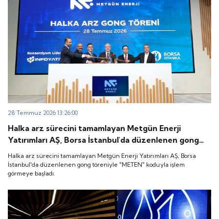
28 Temmuz 2026 13:26:00
Halka arz sürecini tamamlayan Metgün Enerji
Yatırımları AŞ, Borsa İstanbul'da düzenlenen gong
töreniyle "METEN" koduyla işlem görmeye başladı.
Halka arz sürecini tamamlayan Metgün Enerji Yatırımları AŞ, Borsa
İstanbul'da düzenlenen gong töreniyle "METEN" koduyla işlem
görmeye başladı.