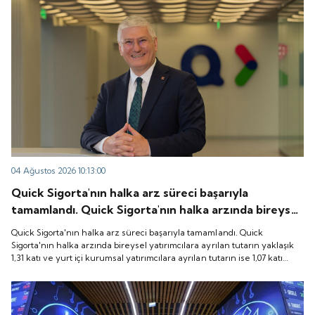
04 Ağustos 2026 10:13:00
Quick Sigorta'nın halka arz süreci başarıyla
tamamlandı. Quick Sigorta'nın halka arzında bireysel
yatırımcılara ayrılan tutarın yaklaşık 1,31 katı ve yurt
Quick Sigorta'nın halka arz süreci başarıyla tamamlandı. Quick
içi kurumsal yatırımcılara ayrılan tutarın ise 1,07 katı
Sigorta'nın halka arzında bireysel yatırımcılara ayrılan tutarın yaklaşık
1,31 katı ve yurt içi kurumsal yatırımcılara ayrılan tutarın ise 1,07 katı
talep geldi. Quick Sigorta, 6 Ağustos 2026 tarihinde
talep geldi. Quick Sigorta, 6 Ağustos 2026 tarihinde “QUICK” işlem
“QUICK” işlem koduyla Borsa İstanbul'da işlem
koduyla Borsa İstanbul'da işlem görmeye başlayacak.
görmeye başlayacak.