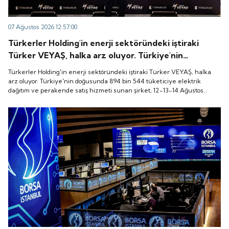
07 Ağustos 2026 12:57:00
Türkerler Holding'in enerji sektöründeki iştiraki
Türker VEYAŞ, halka arz oluyor. Türkiye'nin
doğusunda 894 bin 544 tüketiciye elektrik dağıtım
Türkerler Holding'in enerji sektöründeki iştiraki Türker VEYAŞ, halka
ve perakende satış hizmeti sunan şirket, 12-13-14
arz oluyor. Türkiye'nin doğusunda 894 bin 544 tüketiciye elektrik
dağıtım ve perakende satış hizmeti sunan şirket, 12-13-14 Ağustos
Ağustos tarihleri arasında pay başına 136 TL fiyatla
tarihleri arasında pay başına 136 TL fiyatla talep toplayacak.
talep toplayacak.