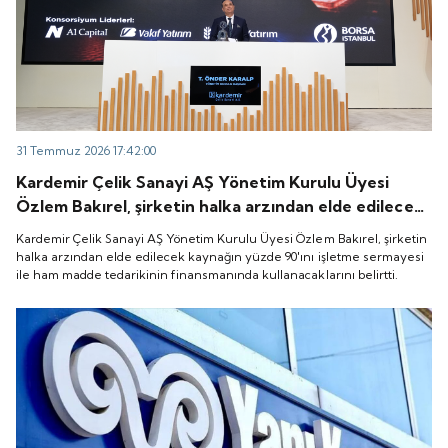
31 Temmuz 2026 17:42:00
Kardemir Çelik Sanayi AŞ Yönetim Kurulu Üyesi
Özlem Bakırel, şirketin halka arzından elde edilecek
kaynağın yüzde 90'ını işletme sermayesi ile ham
Kardemir Çelik Sanayi AŞ Yönetim Kurulu Üyesi Özlem Bakırel, şirketin
madde tedarikinin finansmanında kullanacaklarını
halka arzından elde edilecek kaynağın yüzde 90'ını işletme sermayesi
ile ham madde tedarikinin finansmanında kullanacaklarını belirtti.
belirtti.