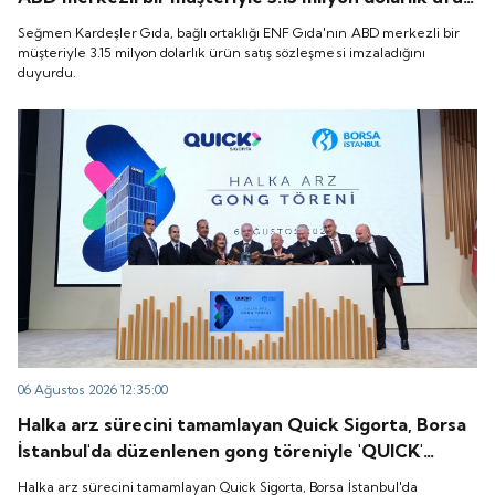
satış sözleşmesi imzaladığını duyurdu.
Seğmen Kardeşler Gıda, bağlı ortaklığı ENF Gıda'nın ABD merkezli bir
müşteriyle 3.15 milyon dolarlık ürün satış sözleşmesi imzaladığını
duyurdu.
06 Ağustos 2026 12:35:00
Halka arz sürecini tamamlayan Quick Sigorta, Borsa
İstanbul'da düzenlenen gong töreniyle 'QUICK'
koduyla işlem görmeye başladı.
Halka arz sürecini tamamlayan Quick Sigorta, Borsa İstanbul'da