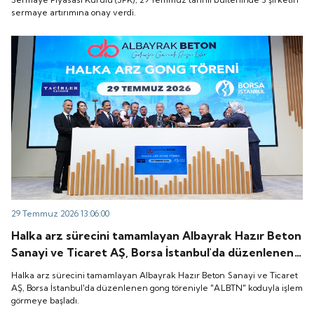
sermaye artırımına onay verdi.
29 Temmuz 2026 13:06:00
Halka arz sürecini tamamlayan Albayrak Hazır Beton
Sanayi ve Ticaret AŞ, Borsa İstanbul'da düzenlenen
gong töreniyle "ALBTN" koduyla işlem görmeye
Halka arz sürecini tamamlayan Albayrak Hazır Beton Sanayi ve Ticaret
başladı.
AŞ, Borsa İstanbul'da düzenlenen gong töreniyle "ALBTN" koduyla işlem
görmeye başladı.