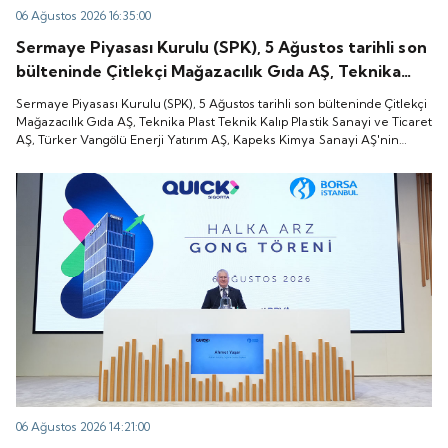
06 Ağustos 2026 16:35:00
Sermaye Piyasası Kurulu (SPK), 5 Ağustos tarihli son
bülteninde Çitlekçi Mağazacılık Gıda AŞ, Teknika
Plast Teknik Kalıp Plastik Sanayi ve Ticaret AŞ,
Sermaye Piyasası Kurulu (SPK), 5 Ağustos tarihli son bülteninde Çitlekçi
Türker Vangölü Enerji Yatırım AŞ, Kapeks Kimya
Mağazacılık Gıda AŞ, Teknika Plast Teknik Kalıp Plastik Sanayi ve Ticaret
AŞ, Türker Vangölü Enerji Yatırım AŞ, Kapeks Kimya Sanayi AŞ'nin
Sanayi AŞ'nin halka arzlarına onay verdiği duyurdu.
halka arzlarına onay verdiği duyurdu.
06 Ağustos 2026 14:21:00