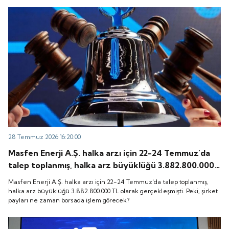
28 Temmuz 2026 16:20:00
Masfen Enerji A.Ş. halka arzı için 22-24 Temmuz'da
talep toplanmış, halka arz büyüklüğü 3.882.800.000
TL olarak gerçekleşmişti. Peki, şirket payları ne
Masfen Enerji A.Ş. halka arzı için 22-24 Temmuz'da talep toplanmış,
zaman borsada işlem görecek?
halka arz büyüklüğü 3.882.800.000 TL olarak gerçekleşmişti. Peki, şirket
payları ne zaman borsada işlem görecek?