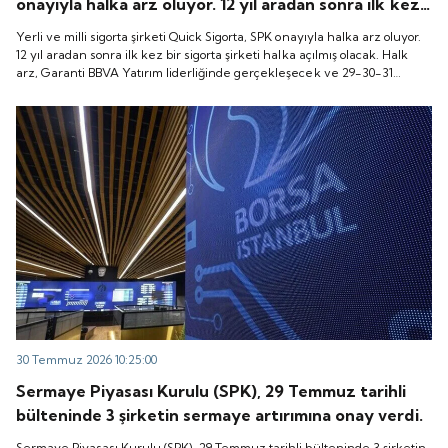
onayıyla halka arz oluyor. 12 yıl aradan sonra ilk kez
bir sigorta şirketi halka açılmış olacak. Halk arz,
Yerli ve milli sigorta şirketi Quick Sigorta, SPK onayıyla halka arz oluyor.
Garanti BBVA Yatırım liderliğinde gerçekleşecek ve
12 yıl aradan sonra ilk kez bir sigorta şirketi halka açılmış olacak. Halk
arz, Garanti BBVA Yatırım liderliğinde gerçekleşecek ve 29-30-31
29-30-31 Temmuz 2026 tarihlerinde talep
Temmuz 2026 tarihlerinde talep toplanacak, 6 Ağustos tarihinde ise
toplanacak, 6 Ağustos tarihinde ise “Gong Töreni”
“Gong Töreni” ile Quick Sigorta işlem görmeye başlayacak.
ile Quick Sigorta işlem görmeye başlayacak.
30 Temmuz 2026 10:25:00
Sermaye Piyasası Kurulu (SPK), 29 Temmuz tarihli
bülteninde 3 şirketin sermaye artırımına onay verdi.
Sermaye Piyasası Kurulu (SPK), 29 Temmuz tarihli bülteninde 3 şirketin