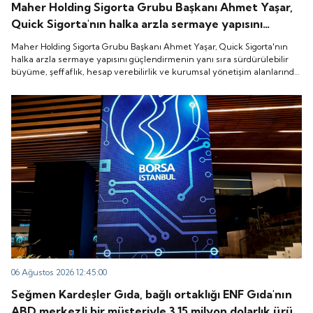
Maher Holding Sigorta Grubu Başkanı Ahmet Yaşar,
Quick Sigorta'nın halka arzla sermaye yapısını
güçlendirmenin yanı sıra sürdürülebilir büyüme,
Maher Holding Sigorta Grubu Başkanı Ahmet Yaşar, Quick Sigorta'nın
şeffaflık, hesap verebilirlik ve kurumsal yönetişim
halka arzla sermaye yapısını güçlendirmenin yanı sıra sürdürülebilir
büyüme, şeffaflık, hesap verebilirlik ve kurumsal yönetişim alanlarında
alanlarında yeni bir döneme girdiğini belirtti.
yeni bir döneme girdiğini belirtti.
06 Ağustos 2026 12:45:00
Seğmen Kardeşler Gıda, bağlı ortaklığı ENF Gıda'nın
ABD merkezli bir müşteriyle 3.15 milyon dolarlık ürün