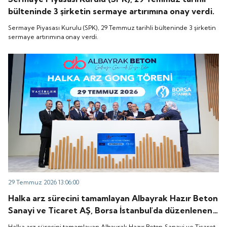
bülteninde 3 şirketin sermaye artırımına onay verdi.
Sermaye Piyasası Kurulu (SPK), 29 Temmuz tarihli bülteninde 3 şirketin
sermaye artırımına onay verdi.
29 Temmuz 2026 13:06:00
Halka arz sürecini tamamlayan Albayrak Hazır Beton
Sanayi ve Ticaret AŞ, Borsa İstanbul'da düzenlenen
gong töreniyle "ALBTN" koduyla işlem görmeye
Halka arz sürecini tamamlayan Albayrak Hazır Beton Sanayi ve Ticaret