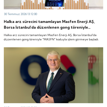
30 Temmuz 2026 13:12:00
Halka arz sürecini tamamlayan Masfen Enerji AŞ,
Borsa İstanbul'da düzenlenen gong töreniyle
"MASFN" koduyla işlem görmeye başladı.
Halka arz sürecini tamamlayan Masfen Enerji AŞ, Borsa İstanbul'da
düzenlenen gong töreniyle "MASFN" koduyla işlem görmeye başladı.