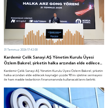
31 Temmuz 2026 17:42:00
Kardemir Çelik Sanayi AŞ Yönetim Kurulu Üyesi
Özlem Bakırel, şirketin halka arzından elde edilecek
kaynağın yüzde 90'ını işletme sermayesi ile ham
Kardemir Çelik Sanayi AŞ Yönetim Kurulu Üyesi Özlem Bakırel, şirketin
madde tedarikinin finansmanında kullanacaklarını
halka arzından elde edilecek kaynağın yüzde 90'ını işletme sermayesi
ile ham madde tedarikinin finansmanında kullanacaklarını belirtti.
belirtti.