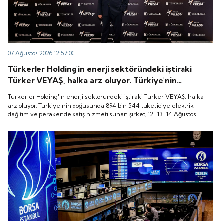
07 Ağustos 2026 12:57:00
Türkerler Holding'in enerji sektöründeki iştiraki
Türker VEYAŞ, halka arz oluyor. Türkiye'nin
doğusunda 894 bin 544 tüketiciye elektrik dağıtım
Türkerler Holding'in enerji sektöründeki iştiraki Türker VEYAŞ, halka
ve perakende satış hizmeti sunan şirket, 12-13-14
arz oluyor. Türkiye'nin doğusunda 894 bin 544 tüketiciye elektrik
dağıtım ve perakende satış hizmeti sunan şirket, 12-13-14 Ağustos
Ağustos tarihleri arasında pay başına 136 TL fiyatla
tarihleri arasında pay başına 136 TL fiyatla talep toplayacak.
talep toplayacak.