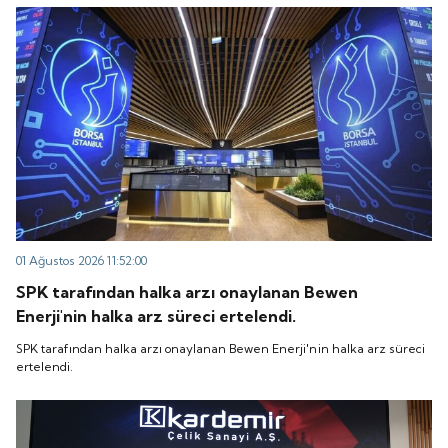
“QUICK” işlem koduyla Borsa İstanbul'da işlem
koduyla Borsa İstanbul'da işlem görmeye başlayacak.
görmeye başlayacak.
01 Ağustos 2026 11:52:00
SPK tarafından halka arzı onaylanan Bewen
Enerji'nin halka arz süreci ertelendi.
SPK tarafından halka arzı onaylanan Bewen Enerji'nin halka arz süreci
ertelendi.