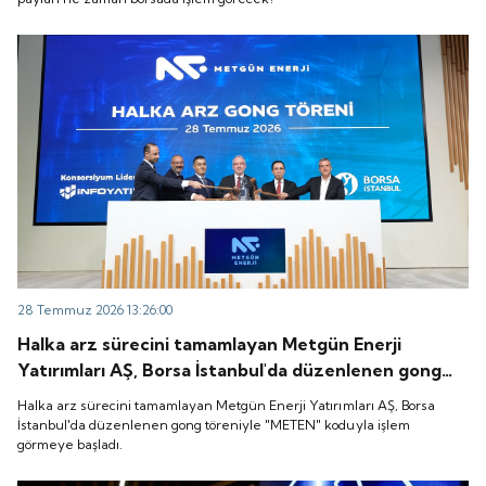
28 Temmuz 2026 13:26:00
Halka arz sürecini tamamlayan Metgün Enerji
Yatırımları AŞ, Borsa İstanbul'da düzenlenen gong
töreniyle "METEN" koduyla işlem görmeye başladı.
Halka arz sürecini tamamlayan Metgün Enerji Yatırımları AŞ, Borsa
İstanbul'da düzenlenen gong töreniyle "METEN" koduyla işlem
görmeye başladı.