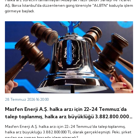
başladı.
AŞ, Borsa İstanbul'da düzenlenen gong töreniyle "ALBTN" koduyla işlem
görmeye başladı.
28 Temmuz 2026 16:20:00
Masfen Enerji A.Ş. halka arzı için 22-24 Temmuz'da
talep toplanmış, halka arz büyüklüğü 3.882.800.000
TL olarak gerçekleşmişti. Peki, şirket payları ne
Masfen Enerji A.Ş. halka arzı için 22-24 Temmuz'da talep toplanmış,
zaman borsada işlem görecek?
halka arz büyüklüğü 3.882.800.000 TL olarak gerçekleşmişti. Peki, şirket
payları ne zaman borsada işlem görecek?