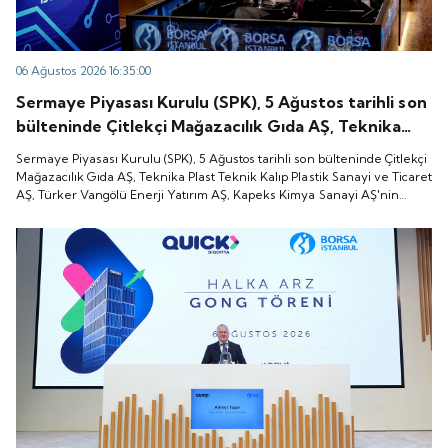
06 Ağustos 2026 16:35:00
Sermaye Piyasası Kurulu (SPK), 5 Ağustos tarihli son
bülteninde Çitlekçi Mağazacılık Gıda AŞ, Teknika
Plast Teknik Kalıp Plastik Sanayi ve Ticaret AŞ,
Sermaye Piyasası Kurulu (SPK), 5 Ağustos tarihli son bülteninde Çitlekçi
Türker Vangölü Enerji Yatırım AŞ, Kapeks Kimya
Mağazacılık Gıda AŞ, Teknika Plast Teknik Kalıp Plastik Sanayi ve Ticaret
AŞ, Türker Vangölü Enerji Yatırım AŞ, Kapeks Kimya Sanayi AŞ'nin
Sanayi AŞ'nin halka arzlarına onay verdiği duyurdu.
halka arzlarına onay verdiği duyurdu.