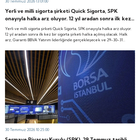
30 Temmuz 2026 13:01:00
Yerli ve milli sigorta şirketi Quick Sigorta, SPK
onayıyla halka arz oluyor. 12 yıl aradan sonra ilk kez
bir sigorta şirketi halka açılmış olacak. Halk arz,
Yerli ve milli sigorta şirketi Quick Sigorta, SPK onayıyla halka arz oluyor.
Garanti BBVA Yatırım liderliğinde gerçekleşecek ve
12 yıl aradan sonra ilk kez bir sigorta şirketi halka açılmış olacak. Halk
arz, Garanti BBVA Yatırım liderliğinde gerçekleşecek ve 29-30-31
29-30-31 Temmuz 2026 tarihlerinde talep
Temmuz 2026 tarihlerinde talep toplanacak, 6 Ağustos tarihinde ise
toplanacak, 6 Ağustos tarihinde ise “Gong Töreni”
“Gong Töreni” ile Quick Sigorta işlem görmeye başlayacak.
ile Quick Sigorta işlem görmeye başlayacak.
30 Temmuz 2026 10:25:00
Sermaye Piyasası Kurulu (SPK), 29 Temmuz tarihli