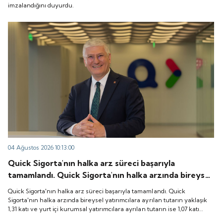
imzalandığını duyurdu.
04 Ağustos 2026 10:13:00
Quick Sigorta'nın halka arz süreci başarıyla
tamamlandı. Quick Sigorta'nın halka arzında bireysel
yatırımcılara ayrılan tutarın yaklaşık 1,31 katı ve yurt
Quick Sigorta'nın halka arz süreci başarıyla tamamlandı. Quick
içi kurumsal yatırımcılara ayrılan tutarın ise 1,07 katı
Sigorta'nın halka arzında bireysel yatırımcılara ayrılan tutarın yaklaşık
1,31 katı ve yurt içi kurumsal yatırımcılara ayrılan tutarın ise 1,07 katı
talep geldi. Quick Sigorta, 6 Ağustos 2026 tarihinde
talep geldi. Quick Sigorta, 6 Ağustos 2026 tarihinde “QUICK” işlem