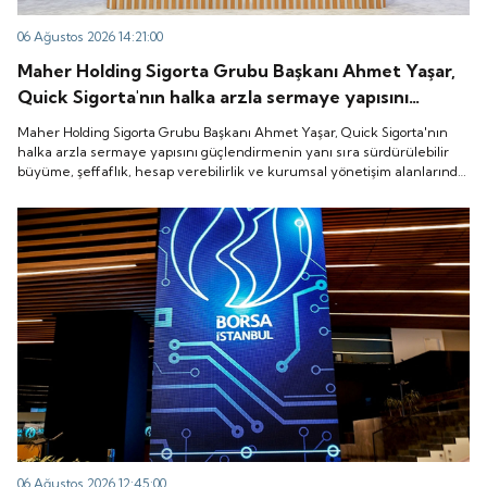
06 Ağustos 2026 14:21:00
Maher Holding Sigorta Grubu Başkanı Ahmet Yaşar,
Quick Sigorta'nın halka arzla sermaye yapısını
güçlendirmenin yanı sıra sürdürülebilir büyüme,
Maher Holding Sigorta Grubu Başkanı Ahmet Yaşar, Quick Sigorta'nın
şeffaflık, hesap verebilirlik ve kurumsal yönetişim
halka arzla sermaye yapısını güçlendirmenin yanı sıra sürdürülebilir
büyüme, şeffaflık, hesap verebilirlik ve kurumsal yönetişim alanlarında
alanlarında yeni bir döneme girdiğini belirtti.
yeni bir döneme girdiğini belirtti.
06 Ağustos 2026 12:45:00