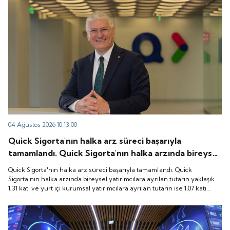
04 Ağustos 2026 10:13:00
Quick Sigorta'nın halka arz süreci başarıyla
tamamlandı. Quick Sigorta'nın halka arzında bireysel
yatırımcılara ayrılan tutarın yaklaşık 1,31 katı ve yurt
Quick Sigorta'nın halka arz süreci başarıyla tamamlandı. Quick
içi kurumsal yatırımcılara ayrılan tutarın ise 1,07 katı
Sigorta'nın halka arzında bireysel yatırımcılara ayrılan tutarın yaklaşık
1,31 katı ve yurt içi kurumsal yatırımcılara ayrılan tutarın ise 1,07 katı
talep geldi. Quick Sigorta, 6 Ağustos 2026 tarihinde
talep geldi. Quick Sigorta, 6 Ağustos 2026 tarihinde “QUICK” işlem
“QUICK” işlem koduyla Borsa İstanbul'da işlem
koduyla Borsa İstanbul'da işlem görmeye başlayacak.
görmeye başlayacak.