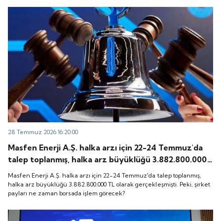
28 Temmuz 2026 16:20:00
Masfen Enerji A.Ş. halka arzı için 22-24 Temmuz'da
talep toplanmış, halka arz büyüklüğü 3.882.800.000
TL olarak gerçekleşmişti. Peki, şirket payları ne
Masfen Enerji A.Ş. halka arzı için 22-24 Temmuz'da talep toplanmış,
zaman borsada işlem görecek?
halka arz büyüklüğü 3.882.800.000 TL olarak gerçekleşmişti. Peki, şirket
payları ne zaman borsada işlem görecek?