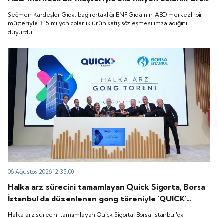
satış sözleşmesi imzaladığını duyurdu.
Seğmen Kardeşler Gıda, bağlı ortaklığı ENF Gıda'nın ABD merkezli bir
müşteriyle 3.15 milyon dolarlık ürün satış sözleşmesi imzaladığını
duyurdu.
06 Ağustos 2026 12:35:00
Halka arz sürecini tamamlayan Quick Sigorta, Borsa
İstanbul'da düzenlenen gong töreniyle 'QUICK'
koduyla işlem görmeye başladı.
Halka arz sürecini tamamlayan Quick Sigorta, Borsa İstanbul'da