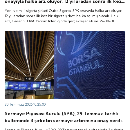
onayıyla halka arz oluyor. 12 yıl aradan sonra ilk kez
bir sigorta şirketi halka açılmış olacak. Halk arz,
Yerli ve milli sigorta şirketi Quick Sigorta, SPK onayıyla halka arz oluyor.
Garanti BBVA Yatırım liderliğinde gerçekleşecek ve
12 yıl aradan sonra ilk kez bir sigorta şirketi halka açılmış olacak. Halk
arz, Garanti BBVA Yatırım liderliğinde gerçekleşecek ve 29-30-31
29-30-31 Temmuz 2026 tarihlerinde talep
Temmuz 2026 tarihlerinde talep toplanacak, 6 Ağustos tarihinde ise
toplanacak, 6 Ağustos tarihinde ise “Gong Töreni”
“Gong Töreni” ile Quick Sigorta işlem görmeye başlayacak.
ile Quick Sigorta işlem görmeye başlayacak.
30 Temmuz 2026 10:25:00
Sermaye Piyasası Kurulu (SPK), 29 Temmuz tarihli
bülteninde 3 şirketin sermaye artırımına onay verdi.
Sermaye Piyasası Kurulu (SPK), 29 Temmuz tarihli bülteninde 3 şirketin