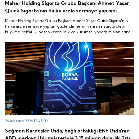
Maher Holding Sigorta Grubu Başkanı Ahmet Yaşar,
Quick Sigorta'nın halka arzla sermaye yapısını
güçlendirmenin yanı sıra sürdürülebilir büyüme,
Maher Holding Sigorta Grubu Başkanı Ahmet Yaşar, Quick Sigorta'nın
şeffaflık, hesap verebilirlik ve kurumsal yönetişim
halka arzla sermaye yapısını güçlendirmenin yanı sıra sürdürülebilir
büyüme, şeffaflık, hesap verebilirlik ve kurumsal yönetişim alanlarında
alanlarında yeni bir döneme girdiğini belirtti.
yeni bir döneme girdiğini belirtti.
06 Ağustos 2026 12:45:00
Seğmen Kardeşler Gıda, bağlı ortaklığı ENF Gıda'nın
ABD merkezli bir müşteriyle 3.15 milyon dolarlık ürün