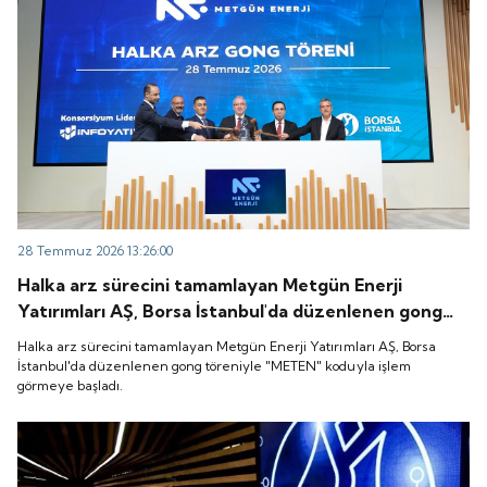
28 Temmuz 2026 13:26:00
Halka arz sürecini tamamlayan Metgün Enerji
Yatırımları AŞ, Borsa İstanbul'da düzenlenen gong
töreniyle "METEN" koduyla işlem görmeye başladı.
Halka arz sürecini tamamlayan Metgün Enerji Yatırımları AŞ, Borsa
İstanbul'da düzenlenen gong töreniyle "METEN" koduyla işlem
görmeye başladı.