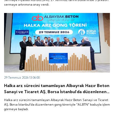
sermaye artırımına onay verdi.
29 Temmuz 2026 13:06:00
Halka arz sürecini tamamlayan Albayrak Hazır Beton
Sanayi ve Ticaret AŞ, Borsa İstanbul'da düzenlenen
gong töreniyle "ALBTN" koduyla işlem görmeye
Halka arz sürecini tamamlayan Albayrak Hazır Beton Sanayi ve Ticaret
başladı.
AŞ, Borsa İstanbul'da düzenlenen gong töreniyle "ALBTN" koduyla işlem
görmeye başladı.