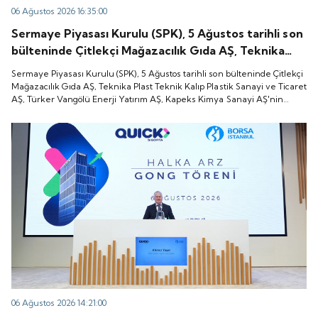
06 Ağustos 2026 16:35:00
Sermaye Piyasası Kurulu (SPK), 5 Ağustos tarihli son
bülteninde Çitlekçi Mağazacılık Gıda AŞ, Teknika
Plast Teknik Kalıp Plastik Sanayi ve Ticaret AŞ,
Sermaye Piyasası Kurulu (SPK), 5 Ağustos tarihli son bülteninde Çitlekçi
Türker Vangölü Enerji Yatırım AŞ, Kapeks Kimya
Mağazacılık Gıda AŞ, Teknika Plast Teknik Kalıp Plastik Sanayi ve Ticaret
AŞ, Türker Vangölü Enerji Yatırım AŞ, Kapeks Kimya Sanayi AŞ'nin
Sanayi AŞ'nin halka arzlarına onay verdiği duyurdu.
halka arzlarına onay verdiği duyurdu.
06 Ağustos 2026 14:21:00