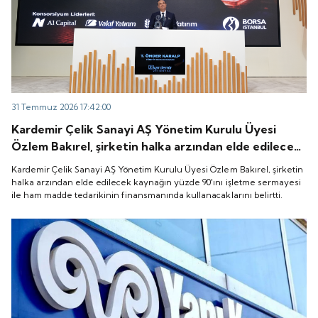
31 Temmuz 2026 17:42:00
Kardemir Çelik Sanayi AŞ Yönetim Kurulu Üyesi
Özlem Bakırel, şirketin halka arzından elde edilecek
kaynağın yüzde 90'ını işletme sermayesi ile ham
Kardemir Çelik Sanayi AŞ Yönetim Kurulu Üyesi Özlem Bakırel, şirketin
madde tedarikinin finansmanında kullanacaklarını
halka arzından elde edilecek kaynağın yüzde 90'ını işletme sermayesi
ile ham madde tedarikinin finansmanında kullanacaklarını belirtti.
belirtti.