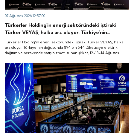
07 Ağustos 2026 12:57:00
Türkerler Holding'in enerji sektöründeki iştiraki
Türker VEYAŞ, halka arz oluyor. Türkiye'nin
doğusunda 894 bin 544 tüketiciye elektrik dağıtım
Türkerler Holding'in enerji sektöründeki iştiraki Türker VEYAŞ, halka
ve perakende satış hizmeti sunan şirket, 12-13-14
arz oluyor. Türkiye'nin doğusunda 894 bin 544 tüketiciye elektrik
dağıtım ve perakende satış hizmeti sunan şirket, 12-13-14 Ağustos
Ağustos tarihleri arasında pay başına 136 TL fiyatla
tarihleri arasında pay başına 136 TL fiyatla talep toplayacak.
talep toplayacak.