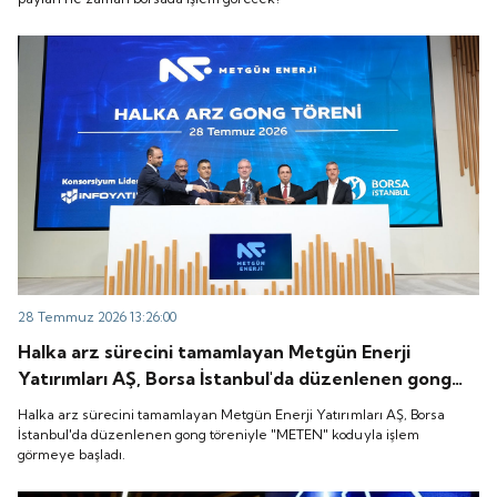
28 Temmuz 2026 13:26:00
Halka arz sürecini tamamlayan Metgün Enerji
Yatırımları AŞ, Borsa İstanbul'da düzenlenen gong
töreniyle "METEN" koduyla işlem görmeye başladı.
Halka arz sürecini tamamlayan Metgün Enerji Yatırımları AŞ, Borsa
İstanbul'da düzenlenen gong töreniyle "METEN" koduyla işlem
görmeye başladı.