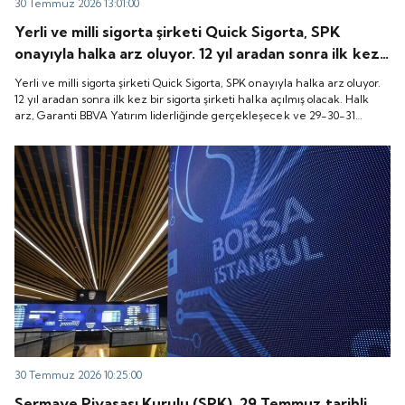
30 Temmuz 2026 13:01:00
Yerli ve milli sigorta şirketi Quick Sigorta, SPK
onayıyla halka arz oluyor. 12 yıl aradan sonra ilk kez
bir sigorta şirketi halka açılmış olacak. Halk arz,
Yerli ve milli sigorta şirketi Quick Sigorta, SPK onayıyla halka arz oluyor.
Garanti BBVA Yatırım liderliğinde gerçekleşecek ve
12 yıl aradan sonra ilk kez bir sigorta şirketi halka açılmış olacak. Halk
arz, Garanti BBVA Yatırım liderliğinde gerçekleşecek ve 29-30-31
29-30-31 Temmuz 2026 tarihlerinde talep
Temmuz 2026 tarihlerinde talep toplanacak, 6 Ağustos tarihinde ise
toplanacak, 6 Ağustos tarihinde ise “Gong Töreni”
“Gong Töreni” ile Quick Sigorta işlem görmeye başlayacak.
ile Quick Sigorta işlem görmeye başlayacak.
30 Temmuz 2026 10:25:00
Sermaye Piyasası Kurulu (SPK), 29 Temmuz tarihli