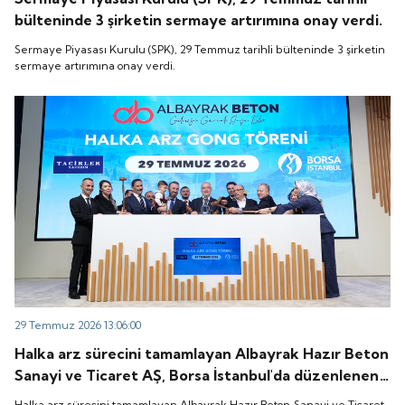
bülteninde 3 şirketin sermaye artırımına onay verdi.
Sermaye Piyasası Kurulu (SPK), 29 Temmuz tarihli bülteninde 3 şirketin
sermaye artırımına onay verdi.
29 Temmuz 2026 13:06:00
Halka arz sürecini tamamlayan Albayrak Hazır Beton
Sanayi ve Ticaret AŞ, Borsa İstanbul'da düzenlenen
gong töreniyle "ALBTN" koduyla işlem görmeye
Halka arz sürecini tamamlayan Albayrak Hazır Beton Sanayi ve Ticaret