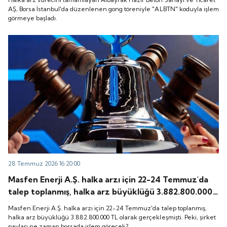
başladı.
AŞ, Borsa İstanbul'da düzenlenen gong töreniyle "ALBTN" koduyla işlem
görmeye başladı.
28 Temmuz 2026 16:20:00
Masfen Enerji A.Ş. halka arzı için 22-24 Temmuz'da
talep toplanmış, halka arz büyüklüğü 3.882.800.000
TL olarak gerçekleşmişti. Peki, şirket payları ne
Masfen Enerji A.Ş. halka arzı için 22-24 Temmuz'da talep toplanmış,
zaman borsada işlem görecek?
halka arz büyüklüğü 3.882.800.000 TL olarak gerçekleşmişti. Peki, şirket
payları ne zaman borsada işlem görecek?