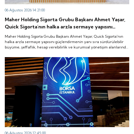
06 Ağustos 2026 14:21:00
Maher Holding Sigorta Grubu Başkanı Ahmet Yaşar,
Quick Sigorta'nın halka arzla sermaye yapısını
güçlendirmenin yanı sıra sürdürülebilir büyüme,
Maher Holding Sigorta Grubu Başkanı Ahmet Yaşar, Quick Sigorta'nın
şeffaflık, hesap verebilirlik ve kurumsal yönetişim
halka arzla sermaye yapısını güçlendirmenin yanı sıra sürdürülebilir
büyüme, şeffaflık, hesap verebilirlik ve kurumsal yönetişim alanlarında
alanlarında yeni bir döneme girdiğini belirtti.
yeni bir döneme girdiğini belirtti.
06 Ağustos 2026 12:45:00