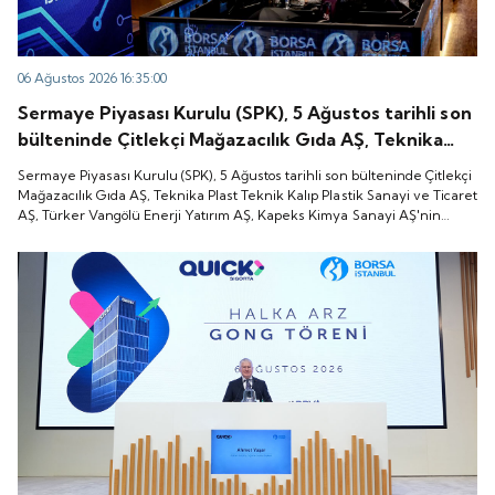
06 Ağustos 2026 16:35:00
Sermaye Piyasası Kurulu (SPK), 5 Ağustos tarihli son
bülteninde Çitlekçi Mağazacılık Gıda AŞ, Teknika
Plast Teknik Kalıp Plastik Sanayi ve Ticaret AŞ,
Sermaye Piyasası Kurulu (SPK), 5 Ağustos tarihli son bülteninde Çitlekçi
Türker Vangölü Enerji Yatırım AŞ, Kapeks Kimya
Mağazacılık Gıda AŞ, Teknika Plast Teknik Kalıp Plastik Sanayi ve Ticaret
AŞ, Türker Vangölü Enerji Yatırım AŞ, Kapeks Kimya Sanayi AŞ'nin
Sanayi AŞ'nin halka arzlarına onay verdiği duyurdu.
halka arzlarına onay verdiği duyurdu.