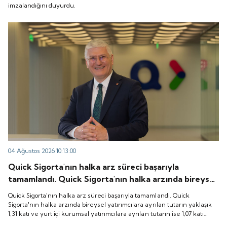
imzalandığını duyurdu.
04 Ağustos 2026 10:13:00
Quick Sigorta'nın halka arz süreci başarıyla
tamamlandı. Quick Sigorta'nın halka arzında bireysel
yatırımcılara ayrılan tutarın yaklaşık 1,31 katı ve yurt
Quick Sigorta'nın halka arz süreci başarıyla tamamlandı. Quick
içi kurumsal yatırımcılara ayrılan tutarın ise 1,07 katı
Sigorta'nın halka arzında bireysel yatırımcılara ayrılan tutarın yaklaşık
1,31 katı ve yurt içi kurumsal yatırımcılara ayrılan tutarın ise 1,07 katı
talep geldi. Quick Sigorta, 6 Ağustos 2026 tarihinde
talep geldi. Quick Sigorta, 6 Ağustos 2026 tarihinde “QUICK” işlem