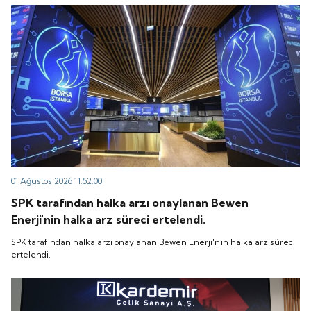
“QUICK” işlem koduyla Borsa İstanbul'da işlem
koduyla Borsa İstanbul'da işlem görmeye başlayacak.
görmeye başlayacak.
01 Ağustos 2026 11:52:00
SPK tarafından halka arzı onaylanan Bewen
Enerji'nin halka arz süreci ertelendi.
SPK tarafından halka arzı onaylanan Bewen Enerji'nin halka arz süreci
ertelendi.