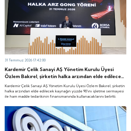
31 Temmuz 2026 17:42:00
Kardemir Çelik Sanayi AŞ Yönetim Kurulu Üyesi
Özlem Bakırel, şirketin halka arzından elde edilecek
kaynağın yüzde 90'ını işletme sermayesi ile ham
Kardemir Çelik Sanayi AŞ Yönetim Kurulu Üyesi Özlem Bakırel, şirketin
madde tedarikinin finansmanında kullanacaklarını
halka arzından elde edilecek kaynağın yüzde 90'ını işletme sermayesi
ile ham madde tedarikinin finansmanında kullanacaklarını belirtti.
belirtti.