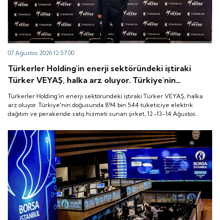
07 Ağustos 2026 12:57:00
Türkerler Holding'in enerji sektöründeki iştiraki
Türker VEYAŞ, halka arz oluyor. Türkiye'nin
doğusunda 894 bin 544 tüketiciye elektrik dağıtım
Türkerler Holding'in enerji sektöründeki iştiraki Türker VEYAŞ, halka
ve perakende satış hizmeti sunan şirket, 12-13-14
arz oluyor. Türkiye'nin doğusunda 894 bin 544 tüketiciye elektrik
dağıtım ve perakende satış hizmeti sunan şirket, 12-13-14 Ağustos
Ağustos tarihleri arasında pay başına 136 TL fiyatla
tarihleri arasında pay başına 136 TL fiyatla talep toplayacak.
talep toplayacak.