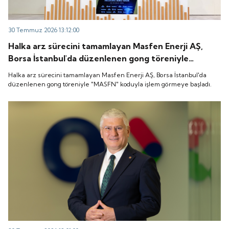
30 Temmuz 2026 13:12:00
Halka arz sürecini tamamlayan Masfen Enerji AŞ,
Borsa İstanbul'da düzenlenen gong töreniyle
"MASFN" koduyla işlem görmeye başladı.
Halka arz sürecini tamamlayan Masfen Enerji AŞ, Borsa İstanbul'da
düzenlenen gong töreniyle "MASFN" koduyla işlem görmeye başladı.