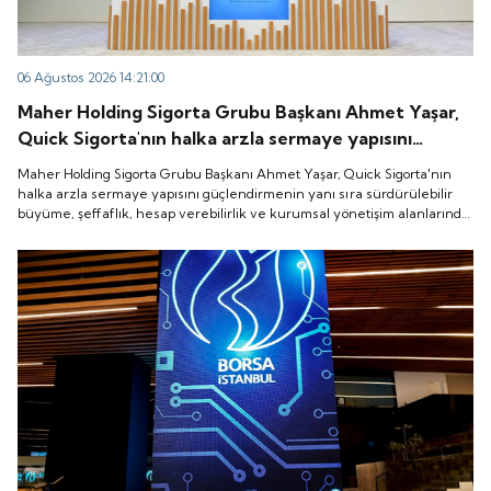
06 Ağustos 2026 14:21:00
Maher Holding Sigorta Grubu Başkanı Ahmet Yaşar,
Quick Sigorta'nın halka arzla sermaye yapısını
güçlendirmenin yanı sıra sürdürülebilir büyüme,
Maher Holding Sigorta Grubu Başkanı Ahmet Yaşar, Quick Sigorta'nın
şeffaflık, hesap verebilirlik ve kurumsal yönetişim
halka arzla sermaye yapısını güçlendirmenin yanı sıra sürdürülebilir
büyüme, şeffaflık, hesap verebilirlik ve kurumsal yönetişim alanlarında
alanlarında yeni bir döneme girdiğini belirtti.
yeni bir döneme girdiğini belirtti.