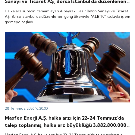
Sanayi ve Ticaret AŞ, Borsa İstanbul'da düzenlenen
gong töreniyle "ALBTN" koduyla işlem görmeye
Halka arz sürecini tamamlayan Albayrak Hazır Beton Sanayi ve Ticaret
başladı.
AŞ, Borsa İstanbul'da düzenlenen gong töreniyle "ALBTN" koduyla işlem
görmeye başladı.
28 Temmuz 2026 16:20:00
Masfen Enerji A.Ş. halka arzı için 22-24 Temmuz'da
talep toplanmış, halka arz büyüklüğü 3.882.800.000
TL olarak gerçekleşmişti. Peki, şirket payları ne
Masfen Enerji A.Ş. halka arzı için 22-24 Temmuz'da talep toplanmış,