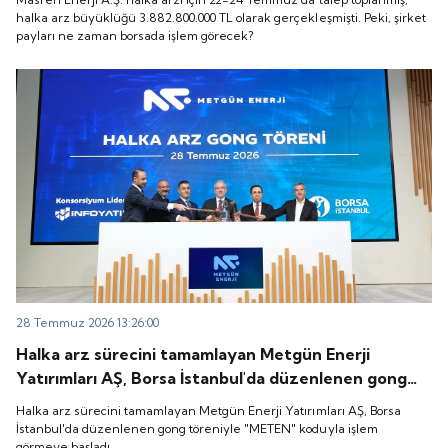
zaman borsada işlem görecek?
halka arz büyüklüğü 3.882.800.000 TL olarak gerçekleşmişti. Peki, şirket
payları ne zaman borsada işlem görecek?
28 Temmuz 2026 13:26:00
Halka arz sürecini tamamlayan Metgün Enerji
Yatırımları AŞ, Borsa İstanbul'da düzenlenen gong
töreniyle "METEN" koduyla işlem görmeye başladı.
Halka arz sürecini tamamlayan Metgün Enerji Yatırımları AŞ, Borsa
İstanbul'da düzenlenen gong töreniyle "METEN" koduyla işlem
görmeye başladı.