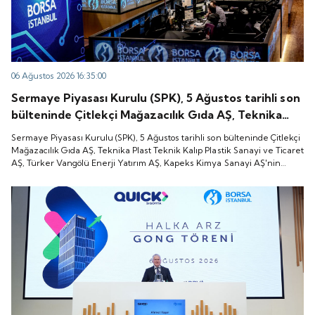
06 Ağustos 2026 16:35:00
Sermaye Piyasası Kurulu (SPK), 5 Ağustos tarihli son
bülteninde Çitlekçi Mağazacılık Gıda AŞ, Teknika
Plast Teknik Kalıp Plastik Sanayi ve Ticaret AŞ,
Sermaye Piyasası Kurulu (SPK), 5 Ağustos tarihli son bülteninde Çitlekçi
Türker Vangölü Enerji Yatırım AŞ, Kapeks Kimya
Mağazacılık Gıda AŞ, Teknika Plast Teknik Kalıp Plastik Sanayi ve Ticaret
AŞ, Türker Vangölü Enerji Yatırım AŞ, Kapeks Kimya Sanayi AŞ'nin
Sanayi AŞ'nin halka arzlarına onay verdiği duyurdu.
halka arzlarına onay verdiği duyurdu.