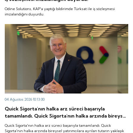
Odine Solutions, KAP'a yaptığı bildirimde Türksat ile iş sözleşmesi
imzalandığını duyurdu.
04 Ağustos 2026 10:13:00
Quick Sigorta'nın halka arz süreci başarıyla
tamamlandı. Quick Sigorta'nın halka arzında bireysel
yatırımcılara ayrılan tutarın yaklaşık 1,31 katı ve yurt
Quick Sigorta'nın halka arz süreci başarıyla tamamlandı. Quick
içi kurumsal yatırımcılara ayrılan tutarın ise 1,07 katı
Sigorta'nın halka arzında bireysel yatırımcılara ayrılan tutarın yaklaşık