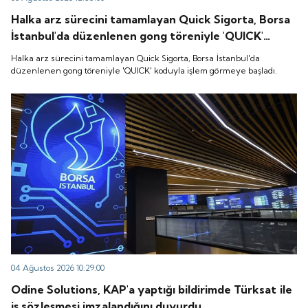
Halka arz sürecini tamamlayan Quick Sigorta, Borsa
İstanbul'da düzenlenen gong töreniyle 'QUICK'
koduyla işlem görmeye başladı.
Halka arz sürecini tamamlayan Quick Sigorta, Borsa İstanbul'da
düzenlenen gong töreniyle 'QUICK' koduyla işlem görmeye başladı.
04 Ağustos 2026 10:29:00
Odine Solutions, KAP'a yaptığı bildirimde Türksat ile
iş sözleşmesi imzalandığını duyurdu.