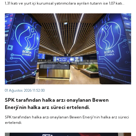
1,31 katı ve yurt içi kurumsal yatırımcılara ayrılan tutarın ise 1,07 katı
talep geldi. Quick Sigorta, 6 Ağustos 2026 tarihinde
talep geldi. Quick Sigorta, 6 Ağustos 2026 tarihinde “QUICK” işlem
“QUICK” işlem koduyla Borsa İstanbul'da işlem
koduyla Borsa İstanbul'da işlem görmeye başlayacak.
görmeye başlayacak.
01 Ağustos 2026 11:52:00
SPK tarafından halka arzı onaylanan Bewen
Enerji'nin halka arz süreci ertelendi.
SPK tarafından halka arzı onaylanan Bewen Enerji'nin halka arz süreci
ertelendi.