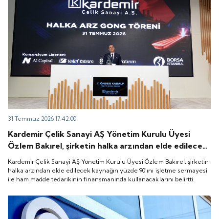
31 Temmuz 2026 17:42:00
Kardemir Çelik Sanayi AŞ Yönetim Kurulu Üyesi
Özlem Bakırel, şirketin halka arzından elde edilecek
kaynağın yüzde 90'ını işletme sermayesi ile ham
Kardemir Çelik Sanayi AŞ Yönetim Kurulu Üyesi Özlem Bakırel, şirketin
madde tedarikinin finansmanında kullanacaklarını
halka arzından elde edilecek kaynağın yüzde 90'ını işletme sermayesi
ile ham madde tedarikinin finansmanında kullanacaklarını belirtti.
belirtti.