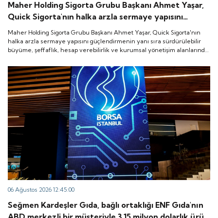
Maher Holding Sigorta Grubu Başkanı Ahmet Yaşar,
Quick Sigorta'nın halka arzla sermaye yapısını
güçlendirmenin yanı sıra sürdürülebilir büyüme,
Maher Holding Sigorta Grubu Başkanı Ahmet Yaşar, Quick Sigorta'nın
şeffaflık, hesap verebilirlik ve kurumsal yönetişim
halka arzla sermaye yapısını güçlendirmenin yanı sıra sürdürülebilir
büyüme, şeffaflık, hesap verebilirlik ve kurumsal yönetişim alanlarında
alanlarında yeni bir döneme girdiğini belirtti.
yeni bir döneme girdiğini belirtti.
06 Ağustos 2026 12:45:00
Seğmen Kardeşler Gıda, bağlı ortaklığı ENF Gıda'nın
ABD merkezli bir müşteriyle 3.15 milyon dolarlık ürün