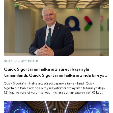
04 Ağustos 2026 10:13:00
Quick Sigorta'nın halka arz süreci başarıyla
tamamlandı. Quick Sigorta'nın halka arzında bireysel
yatırımcılara ayrılan tutarın yaklaşık 1,31 katı ve yurt
Quick Sigorta'nın halka arz süreci başarıyla tamamlandı. Quick
içi kurumsal yatırımcılara ayrılan tutarın ise 1,07 katı
Sigorta'nın halka arzında bireysel yatırımcılara ayrılan tutarın yaklaşık
1,31 katı ve yurt içi kurumsal yatırımcılara ayrılan tutarın ise 1,07 katı
talep geldi. Quick Sigorta, 6 Ağustos 2026 tarihinde
talep geldi. Quick Sigorta, 6 Ağustos 2026 tarihinde “QUICK” işlem
“QUICK” işlem koduyla Borsa İstanbul'da işlem
koduyla Borsa İstanbul'da işlem görmeye başlayacak.
görmeye başlayacak.