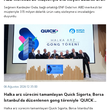
satış sözleşmesi imzaladığını duyurdu.
Seğmen Kardeşler Gıda, bağlı ortaklığı ENF Gıda'nın ABD merkezli bir
müşteriyle 3.15 milyon dolarlık ürün satış sözleşmesi imzaladığını
duyurdu.
06 Ağustos 2026 12:35:00
Halka arz sürecini tamamlayan Quick Sigorta, Borsa
İstanbul'da düzenlenen gong töreniyle 'QUICK'
koduyla işlem görmeye başladı.
Halka arz sürecini tamamlayan Quick Sigorta, Borsa İstanbul'da