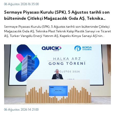
06 Ağustos 2026 16:35:00
Sermaye Piyasası Kurulu (SPK), 5 Ağustos tarihli son
bülteninde Çitlekçi Mağazacılık Gıda AŞ, Teknika
Plast Teknik Kalıp Plastik Sanayi ve Ticaret AŞ,
Sermaye Piyasası Kurulu (SPK), 5 Ağustos tarihli son bülteninde Çitlekçi
Türker Vangölü Enerji Yatırım AŞ, Kapeks Kimya
Mağazacılık Gıda AŞ, Teknika Plast Teknik Kalıp Plastik Sanayi ve Ticaret
AŞ, Türker Vangölü Enerji Yatırım AŞ, Kapeks Kimya Sanayi AŞ'nin
Sanayi AŞ'nin halka arzlarına onay verdiği duyurdu.
halka arzlarına onay verdiği duyurdu.
06 Ağustos 2026 14:21:00