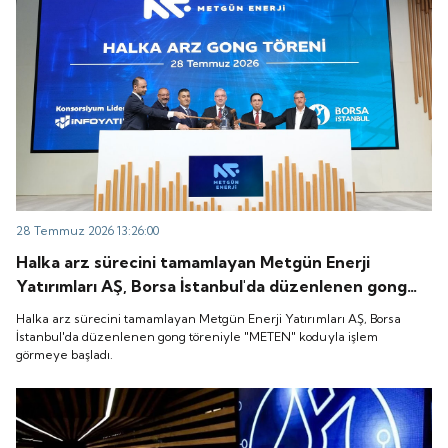
28 Temmuz 2026 13:26:00
Halka arz sürecini tamamlayan Metgün Enerji
Yatırımları AŞ, Borsa İstanbul'da düzenlenen gong
töreniyle "METEN" koduyla işlem görmeye başladı.
Halka arz sürecini tamamlayan Metgün Enerji Yatırımları AŞ, Borsa
İstanbul'da düzenlenen gong töreniyle "METEN" koduyla işlem
görmeye başladı.