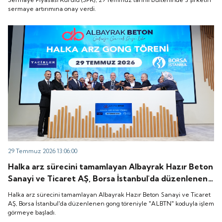
sermaye artırımına onay verdi.
29 Temmuz 2026 13:06:00
Halka arz sürecini tamamlayan Albayrak Hazır Beton
Sanayi ve Ticaret AŞ, Borsa İstanbul'da düzenlenen
gong töreniyle "ALBTN" koduyla işlem görmeye
Halka arz sürecini tamamlayan Albayrak Hazır Beton Sanayi ve Ticaret
başladı.
AŞ, Borsa İstanbul'da düzenlenen gong töreniyle "ALBTN" koduyla işlem
görmeye başladı.