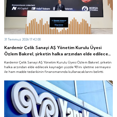
31 Temmuz 2026 17:42:00
Kardemir Çelik Sanayi AŞ Yönetim Kurulu Üyesi
Özlem Bakırel, şirketin halka arzından elde edilecek
kaynağın yüzde 90'ını işletme sermayesi ile ham
Kardemir Çelik Sanayi AŞ Yönetim Kurulu Üyesi Özlem Bakırel, şirketin
madde tedarikinin finansmanında kullanacaklarını
halka arzından elde edilecek kaynağın yüzde 90'ını işletme sermayesi
ile ham madde tedarikinin finansmanında kullanacaklarını belirtti.
belirtti.