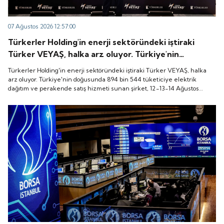
07 Ağustos 2026 12:57:00
Türkerler Holding'in enerji sektöründeki iştiraki
Türker VEYAŞ, halka arz oluyor. Türkiye'nin
doğusunda 894 bin 544 tüketiciye elektrik dağıtım
Türkerler Holding'in enerji sektöründeki iştiraki Türker VEYAŞ, halka
ve perakende satış hizmeti sunan şirket, 12-13-14
arz oluyor. Türkiye'nin doğusunda 894 bin 544 tüketiciye elektrik
dağıtım ve perakende satış hizmeti sunan şirket, 12-13-14 Ağustos
Ağustos tarihleri arasında pay başına 136 TL fiyatla
tarihleri arasında pay başına 136 TL fiyatla talep toplayacak.
talep toplayacak.