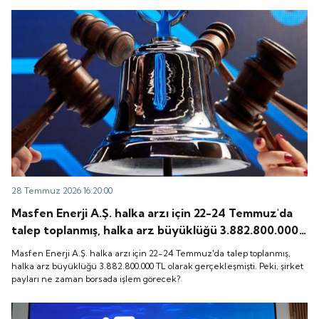
28 Temmuz 2026 16:20:00
Masfen Enerji A.Ş. halka arzı için 22-24 Temmuz'da
talep toplanmış, halka arz büyüklüğü 3.882.800.000
TL olarak gerçekleşmişti. Peki, şirket payları ne
Masfen Enerji A.Ş. halka arzı için 22-24 Temmuz'da talep toplanmış,
zaman borsada işlem görecek?
halka arz büyüklüğü 3.882.800.000 TL olarak gerçekleşmişti. Peki, şirket
payları ne zaman borsada işlem görecek?