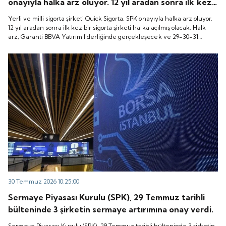
onayıyla halka arz oluyor. 12 yıl aradan sonra ilk kez
bir sigorta şirketi halka açılmış olacak. Halk arz,
Yerli ve milli sigorta şirketi Quick Sigorta, SPK onayıyla halka arz oluyor.
Garanti BBVA Yatırım liderliğinde gerçekleşecek ve
12 yıl aradan sonra ilk kez bir sigorta şirketi halka açılmış olacak. Halk
arz, Garanti BBVA Yatırım liderliğinde gerçekleşecek ve 29-30-31
29-30-31 Temmuz 2026 tarihlerinde talep
Temmuz 2026 tarihlerinde talep toplanacak, 6 Ağustos tarihinde ise
toplanacak, 6 Ağustos tarihinde ise “Gong Töreni”
“Gong Töreni” ile Quick Sigorta işlem görmeye başlayacak.
ile Quick Sigorta işlem görmeye başlayacak.
30 Temmuz 2026 10:25:00
Sermaye Piyasası Kurulu (SPK), 29 Temmuz tarihli
bülteninde 3 şirketin sermaye artırımına onay verdi.
Sermaye Piyasası Kurulu (SPK), 29 Temmuz tarihli bülteninde 3 şirketin