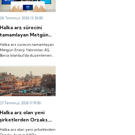
liderliğinde
toplanacak, 6 Ağustos tarihinde
gerçekleşecek ve 29-
ise “Gong Töreni” ile Quick
Sigorta işlem görmeye
30-31 Temmuz 2026
28 Temmuz 2026 13:26:00
başlayacak.
tarihlerinde talep
Halka arz sürecini
toplanacak, 6 Ağustos
tamamlayan Metgün
tarihinde ise “Gong
Enerji Yatırımları AŞ,
Töreni” ile Quick
Halka arz sürecini tamamlayan
Borsa İstanbul'da
Metgün Enerji Yatırımları AŞ,
Sigorta işlem görmeye
Borsa İstanbul'da düzenlenen
düzenlenen gong
başlayacak.
gong töreniyle "METEN" koduyla
töreniyle "METEN"
işlem görmeye başladı.
koduyla işlem görmeye
başladı.
27 Temmuz 2026 11:19:00
Halka arz olan yeni
şirketlerden Orzaks,
bugün KAP'a
Halka arz olan yeni şirketlerden
Hindistan'da bağlı
Orzaks, bugün KAP'a