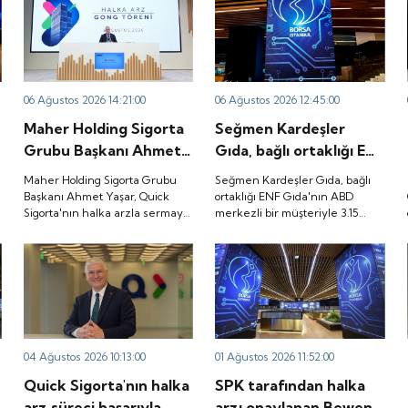
06 Ağustos 2026 14:21:00
06 Ağustos 2026 12:45:00
Maher Holding Sigorta
Seğmen Kardeşler
Grubu Başkanı Ahmet
Gıda, bağlı ortaklığı ENF
Yaşar, Quick Sigorta'nın
Gıda'nın ABD merkezli
Maher Holding Sigorta Grubu
Seğmen Kardeşler Gıda, bağlı
halka arzla sermaye
bir müşteriyle 3.15
Başkanı Ahmet Yaşar, Quick
ortaklığı ENF Gıda'nın ABD
Sigorta'nın halka arzla sermaye
merkezli bir müşteriyle 3.15
yapısını güçlendirmenin
milyon dolarlık ürün
yapısını güçlendirmenin yanı
milyon dolarlık ürün satış
yanı sıra sürdürülebilir
satış sözleşmesi
sıra sürdürülebilir büyüme,
sözleşmesi imzaladığını
büyüme, şeffaflık,
imzaladığını duyurdu.
şeffaflık, hesap verebilirlik ve
duyurdu.
kurumsal yönetişim alanlarında
hesap verebilirlik ve
yeni bir döneme girdiğini
kurumsal yönetişim
belirtti.
alanlarında yeni bir
döneme girdiğini
04 Ağustos 2026 10:13:00
01 Ağustos 2026 11:52:00
belirtti.
Quick Sigorta'nın halka
SPK tarafından halka
arz süreci başarıyla
arzı onaylanan Bewen