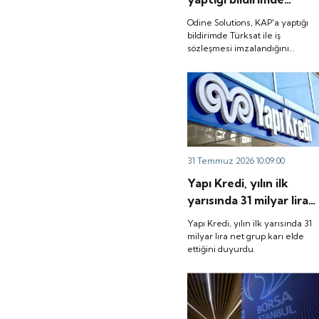
Türksat ile iş
Odine Solutions, KAP'a yaptığı
sözleşmesi
bildirimde Türksat ile iş
sözleşmesi imzalandığını
imzalandığını duyurdu.
duyurdu.
31 Temmuz 2026 10:09:00
Yapı Kredi, yılın ilk
yarısında 31 milyar lira
net grup karı elde
Yapı Kredi, yılın ilk yarısında 31
ettiğini duyurdu.
milyar lira net grup karı elde
ettiğini duyurdu.