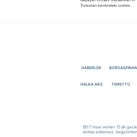
Türkistan kentindeki üretim
üretim tesisi
tesisi yatırımının temelini
yatırımının temelini
attığını bildirdi.
attığını bildirdi.
HABERLER
BORSA&FİNA
HALKA ARZ
TEMETTÜ
BİST hisse verileri 15 dk gec
iktibas edilemez, değiştirilem