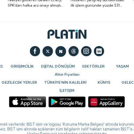
SPK'dan halka arz onayı almıştı.
ilk işlem gününde yüzde 531
onayı almıştı. Halka arz
yüzde 531 oranında
Halka arz tarihi de belli oldu. İşte
oranında artış göstererek ilk
tarihi de belli oldu. İşte
artış göstererek ilk
detaylar...
imza attı.
detaylar...
imza attı.
NS
GİRİŞİMCİLİK
DİJİTAL DÖNÜŞÜM
SEKTÖRLER
YAŞAM
Altın Fiyatları
GEZİLECEK YERLER
TÜRKİYE’NİN KALELERİ
KÜNYE
GELECE
İLETİŞİM
ikmeli verilerdir. BİST isim ve logosu 'Koruma Marka Belgesi' altında korunma
ez. BİST ismi altında açıklanan tüm bilgilerin telif hakları tamamen BİST'e
Veriler Forinvest tarafından sağlanmaktadır.