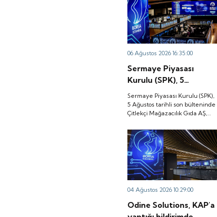
06 Ağustos 2026 16:35:00
Sermaye Piyasası
Kurulu (SPK), 5
Ağustos tarihli son
Sermaye Piyasası Kurulu (SPK),
bülteninde Çitlekçi
5 Ağustos tarihli son bülteninde
Çitlekçi Mağazacılık Gıda AŞ,
Mağazacılık Gıda AŞ,
Teknika Plast Teknik Kalıp
Teknika Plast Teknik
Plastik Sanayi ve Ticaret AŞ,
Kalıp Plastik Sanayi ve
Türker Vangölü Enerji Yatırım
AŞ, Kapeks Kimya Sanayi
Ticaret AŞ, Türker
AŞ'nin halka arzlarına onay
Vangölü Enerji Yatırım
verdiği duyurdu.
AŞ, Kapeks Kimya
Sanayi AŞ'nin halka
04 Ağustos 2026 10:29:00
arzlarına onay verdiği
Odine Solutions, KAP'a
duyurdu.
yaptığı bildirimde