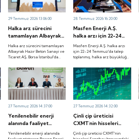
29 Temmuz 2026 13:06:00
28 Temmuz 2026 16:20:00
Halka arz sürecini
Masfen Enerji A.Ş.
tamamlayan Albayrak
halka arzı için 22-24
Hazır Beton Sanayi ve
Temmuz'da talep
Halka arz sürecini tamamlayan
Masfen Enerji A.Ş. halka arzı
Ticaret AŞ, Borsa
toplanmış, halka arz
Albayrak Hazır Beton Sanayi ve
için 22-24 Temmuz'da talep
Ticaret AŞ, Borsa İstanbul'da
toplanmış, halka arz büyüklüğü
İstanbul'da düzenlenen
büyüklüğü
düzenlenen gong töreniyle
3.882.800.000 TL olarak
gong töreniyle
3.882.800.000 TL
"ALBTN" koduyla işlem görmeye
gerçekleşmişti. Peki, şirket
"ALBTN" koduyla işlem
olarak gerçekleşmişti.
başladı.
payları ne zaman borsada işlem
görecek?
görmeye başladı.
Peki, şirket payları ne
zaman borsada işlem
görecek?
27 Temmuz 2026 14:37:00
27 Temmuz 2026 14:32:00
Yenilenebilir enerji
Çinli çip üreticisi
alanında faaliyet
CXMT'nin hisseleri
gösteren Bewen Enerji,
Şanghay borsasındaki
e
Yenilenebilir enerji alanında
Çinli çip üreticisi CXMT'nin
SPK'dan halka arz
ilk işlem gününde
faaliyet gösteren Bewen Enerji,
hisseleri Şanghay borsasındaki