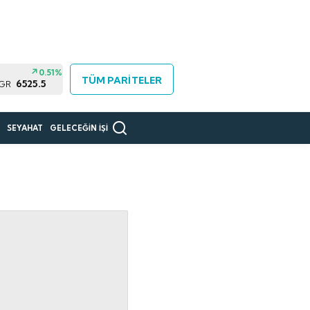
0.51%
TÜM PARİTELER
6525.5
 GR
R
SEYAHAT
GELECEĞİN İŞİ