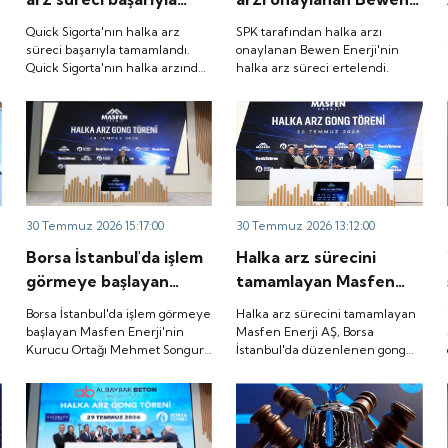
tamamlandı. Quick
Enerji'nin halka arz
Quick Sigorta'nın halka arz
SPK tarafından halka arzı
Sigorta'nın halka
süreci ertelendi.
süreci başarıyla tamamlandı.
onaylanan Bewen Enerji'nin
Quick Sigorta'nın halka arzında
halka arz süreci ertelendi.
arzında bireysel
bireysel yatırımcılara ayrılan
yatırımcılara ayrılan
tutarın yaklaşık 1,31 katı ve yurt
tutarın yaklaşık 1,31
içi kurumsal yatırımcılara
ayrılan tutarın ise 1,07 katı talep
katı ve yurt içi
geldi. Quick Sigorta, 6 Ağustos
kurumsal yatırımcılara
2026 tarihinde “QUICK” işlem
ayrılan tutarın ise 1,07
koduyla Borsa İstanbul'da işlem
görmeye başlayacak.
katı talep geldi. Quick
30 Temmuz 2026 15:17:00
30 Temmuz 2026 13:12:00
Sigorta, 6 Ağustos
Borsa İstanbul'da işlem
Halka arz sürecini
2026 tarihinde “QUICK”
görmeye başlayan
tamamlayan Masfen
işlem koduyla Borsa
Masfen Enerji'nin
Enerji AŞ, Borsa
İstanbul'da işlem
Borsa İstanbul'da işlem görmeye
Halka arz sürecini tamamlayan
Kurucu Ortağı Mehmet
İstanbul'da düzenlenen
başlayan Masfen Enerji'nin
Masfen Enerji AŞ, Borsa
görmeye başlayacak.
Kurucu Ortağı Mehmet Songur,
İstanbul'da düzenlenen gong
Songur, şirketin yatırım
gong töreniyle
şirketin yatırım planlarını anlattı.
töreniyle "MASFN" koduyla
planlarını anlattı.
"MASFN" koduyla işlem
işlem görmeye başladı.
görmeye başladı.