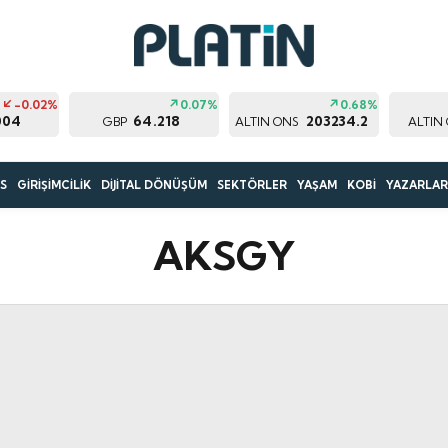
-0.02%
0.07%
0.68%
004
64.218
203234.2
GBP
ALTIN ONS
ALTIN
S
GİRİŞİMCİLİK
DİJİTAL DÖNÜŞÜM
SEKTÖRLER
YAŞAM
KOBİ
YAZARLA
AKSGY