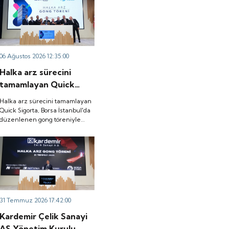
06 Ağustos 2026 12:35:00
Halka arz sürecini
tamamlayan Quick
Sigorta, Borsa
Halka arz sürecini tamamlayan
İstanbul'da düzenlenen
Quick Sigorta, Borsa İstanbul'da
düzenlenen gong töreniyle
gong töreniyle 'QUICK'
'QUICK' koduyla işlem görmeye
koduyla işlem görmeye
başladı.
başladı.
31 Temmuz 2026 17:42:00
Kardemir Çelik Sanayi
AŞ Yönetim Kurulu