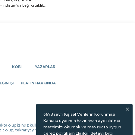
Hindistan'da bağlı ortaklık
ortaklık kurulmasına
kurulmasına ilişkin açıklama
ilişkin açıklama yaptı.
yaptı.
KOBİ
YAZARLAR
ĞİN İŞİ
PLATİN HAKKINDA
6698 sayılı Kişisel Verilerin Korunması
Kanunu uyarınca hazırlanan aydınlatma
kta olup izinsiz kullanılamaz,
metnimizi okumak ve mevzuata uygun
 ait olup, tekrar yayınlanamaz.
çerez politikamızla ilgili detaylı bilgi