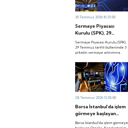
30 Temmuz 2026 10:25:00
Sermaye Piyasası
Kurulu (SPK), 29
Temmuz tarihli
Sermaye Piyasası Kurulu (SPK),
bülteninde 3 şirketin
29 Temmuz tarihli bülteninde 3
şirketin sermaye artırımına
sermaye artırımına
onay verdi.
onay verdi.
28 Temmuz 2026 12:05:00
Borsa İstanbul'da işlem
görmeye başlayan
Orzaks, Kazakistan'ın
Borsa İstanbul'da işlem görmey
Türkistan kentindeki
başlayan Orzaks, Kazakistan'ın