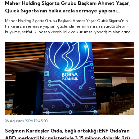
Maher Holding Sigorta Grubu Başkanı Ahmet Yaşar,
Quick Sigorta'nın halka arzla sermaye yapısını
güçlendirmenin yanı sıra sürdürülebilir büyüme,
Maher Holding Sigorta Grubu Başkanı Ahmet Yaşar, Quick Sigorta'nın
şeffaflık, hesap verebilirlik ve kurumsal yönetişim
halka arzla sermaye yapısını güçlendirmenin yanı sıra sürdürülebilir
büyüme, şeffaflık, hesap verebilirlik ve kurumsal yönetişim alanlarında
alanlarında yeni bir döneme girdiğini belirtti.
yeni bir döneme girdiğini belirtti.
06 Ağustos 2026 12:45:00
Seğmen Kardeşler Gıda, bağlı ortaklığı ENF Gıda'nın
ABD merkezli bir müşteriyle 3.15 milyon dolarlık ürün