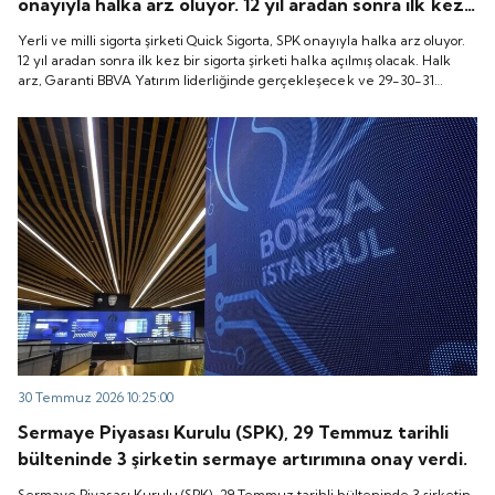
onayıyla halka arz oluyor. 12 yıl aradan sonra ilk kez
bir sigorta şirketi halka açılmış olacak. Halk arz,
Yerli ve milli sigorta şirketi Quick Sigorta, SPK onayıyla halka arz oluyor.
Garanti BBVA Yatırım liderliğinde gerçekleşecek ve
12 yıl aradan sonra ilk kez bir sigorta şirketi halka açılmış olacak. Halk
arz, Garanti BBVA Yatırım liderliğinde gerçekleşecek ve 29-30-31
29-30-31 Temmuz 2026 tarihlerinde talep
Temmuz 2026 tarihlerinde talep toplanacak, 6 Ağustos tarihinde ise
toplanacak, 6 Ağustos tarihinde ise “Gong Töreni”
“Gong Töreni” ile Quick Sigorta işlem görmeye başlayacak.
ile Quick Sigorta işlem görmeye başlayacak.
30 Temmuz 2026 10:25:00
Sermaye Piyasası Kurulu (SPK), 29 Temmuz tarihli
bülteninde 3 şirketin sermaye artırımına onay verdi.
Sermaye Piyasası Kurulu (SPK), 29 Temmuz tarihli bülteninde 3 şirketin