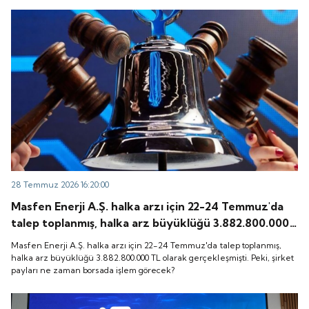
28 Temmuz 2026 16:20:00
Masfen Enerji A.Ş. halka arzı için 22-24 Temmuz'da
talep toplanmış, halka arz büyüklüğü 3.882.800.000
TL olarak gerçekleşmişti. Peki, şirket payları ne
Masfen Enerji A.Ş. halka arzı için 22-24 Temmuz'da talep toplanmış,
zaman borsada işlem görecek?
halka arz büyüklüğü 3.882.800.000 TL olarak gerçekleşmişti. Peki, şirket
payları ne zaman borsada işlem görecek?