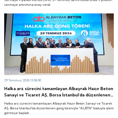
sermaye artırımına onay verdi.
29 Temmuz 2026 13:06:00
Halka arz sürecini tamamlayan Albayrak Hazır Beton
Sanayi ve Ticaret AŞ, Borsa İstanbul'da düzenlenen
gong töreniyle "ALBTN" koduyla işlem görmeye
Halka arz sürecini tamamlayan Albayrak Hazır Beton Sanayi ve Ticaret
başladı.
AŞ, Borsa İstanbul'da düzenlenen gong töreniyle "ALBTN" koduyla işlem
görmeye başladı.