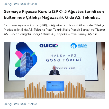
06 Ağustos 2026 16:35:00
Sermaye Piyasası Kurulu (SPK), 5 Ağustos tarihli son
bülteninde Çitlekçi Mağazacılık Gıda AŞ, Teknika
Plast Teknik Kalıp Plastik Sanayi ve Ticaret AŞ,
Sermaye Piyasası Kurulu (SPK), 5 Ağustos tarihli son bülteninde Çitlekçi
Türker Vangölü Enerji Yatırım AŞ, Kapeks Kimya
Mağazacılık Gıda AŞ, Teknika Plast Teknik Kalıp Plastik Sanayi ve Ticaret
AŞ, Türker Vangölü Enerji Yatırım AŞ, Kapeks Kimya Sanayi AŞ'nin
Sanayi AŞ'nin halka arzlarına onay verdiği duyurdu.
halka arzlarına onay verdiği duyurdu.
06 Ağustos 2026 14:21:00