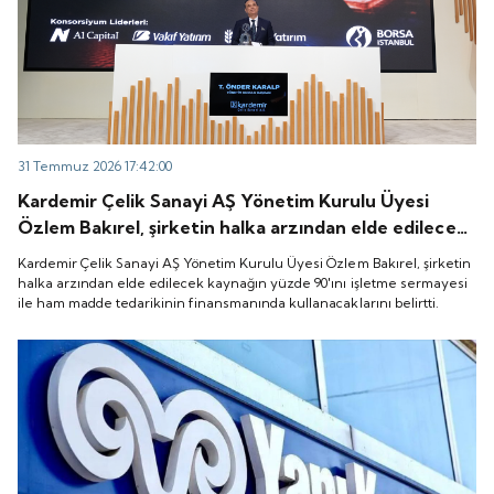
31 Temmuz 2026 17:42:00
Kardemir Çelik Sanayi AŞ Yönetim Kurulu Üyesi
Özlem Bakırel, şirketin halka arzından elde edilecek
kaynağın yüzde 90'ını işletme sermayesi ile ham
Kardemir Çelik Sanayi AŞ Yönetim Kurulu Üyesi Özlem Bakırel, şirketin
madde tedarikinin finansmanında kullanacaklarını
halka arzından elde edilecek kaynağın yüzde 90'ını işletme sermayesi
ile ham madde tedarikinin finansmanında kullanacaklarını belirtti.
belirtti.