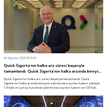
04 Ağustos 2026 10:13:00
Quick Sigorta'nın halka arz süreci başarıyla
tamamlandı. Quick Sigorta'nın halka arzında bireysel
yatırımcılara ayrılan tutarın yaklaşık 1,31 katı ve yurt
Quick Sigorta'nın halka arz süreci başarıyla tamamlandı. Quick
içi kurumsal yatırımcılara ayrılan tutarın ise 1,07 katı
Sigorta'nın halka arzında bireysel yatırımcılara ayrılan tutarın yaklaşık
1,31 katı ve yurt içi kurumsal yatırımcılara ayrılan tutarın ise 1,07 katı
talep geldi. Quick Sigorta, 6 Ağustos 2026 tarihinde
talep geldi. Quick Sigorta, 6 Ağustos 2026 tarihinde “QUICK” işlem
“QUICK” işlem koduyla Borsa İstanbul'da işlem
koduyla Borsa İstanbul'da işlem görmeye başlayacak.
görmeye başlayacak.