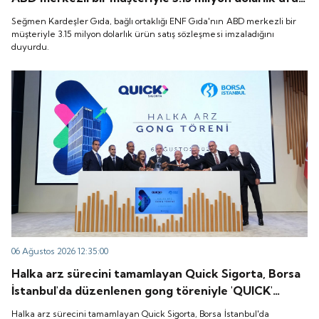
satış sözleşmesi imzaladığını duyurdu.
Seğmen Kardeşler Gıda, bağlı ortaklığı ENF Gıda'nın ABD merkezli bir
müşteriyle 3.15 milyon dolarlık ürün satış sözleşmesi imzaladığını
duyurdu.
06 Ağustos 2026 12:35:00
Halka arz sürecini tamamlayan Quick Sigorta, Borsa
İstanbul'da düzenlenen gong töreniyle 'QUICK'
koduyla işlem görmeye başladı.
Halka arz sürecini tamamlayan Quick Sigorta, Borsa İstanbul'da