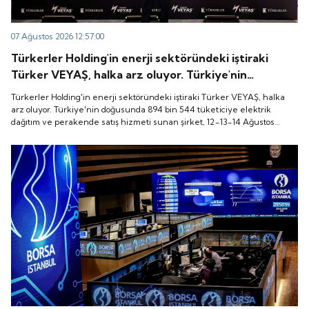
07 Ağustos 2026 12:57:00
Türkerler Holding'in enerji sektöründeki iştiraki
Türker VEYAŞ, halka arz oluyor. Türkiye'nin
doğusunda 894 bin 544 tüketiciye elektrik dağıtım
Türkerler Holding'in enerji sektöründeki iştiraki Türker VEYAŞ, halka
ve perakende satış hizmeti sunan şirket, 12-13-14
arz oluyor. Türkiye'nin doğusunda 894 bin 544 tüketiciye elektrik
dağıtım ve perakende satış hizmeti sunan şirket, 12-13-14 Ağustos
Ağustos tarihleri arasında pay başına 136 TL fiyatla
tarihleri arasında pay başına 136 TL fiyatla talep toplayacak.
talep toplayacak.