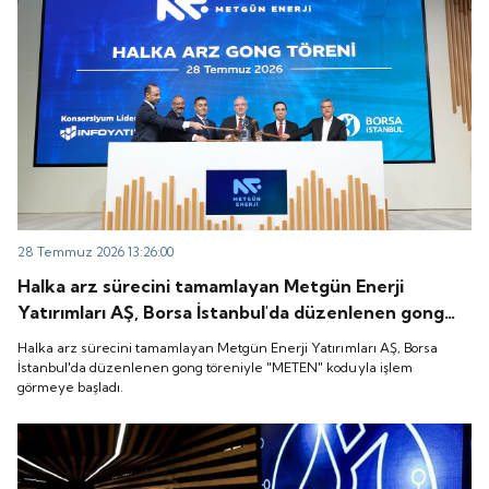
28 Temmuz 2026 13:26:00
Halka arz sürecini tamamlayan Metgün Enerji
Yatırımları AŞ, Borsa İstanbul'da düzenlenen gong
töreniyle "METEN" koduyla işlem görmeye başladı.
Halka arz sürecini tamamlayan Metgün Enerji Yatırımları AŞ, Borsa
İstanbul'da düzenlenen gong töreniyle "METEN" koduyla işlem
görmeye başladı.