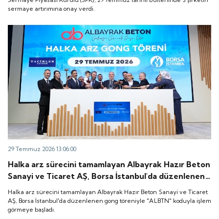
sermaye artırımına onay verdi.
29 Temmuz 2026 13:06:00
Halka arz sürecini tamamlayan Albayrak Hazır Beton
Sanayi ve Ticaret AŞ, Borsa İstanbul'da düzenlenen
gong töreniyle "ALBTN" koduyla işlem görmeye
Halka arz sürecini tamamlayan Albayrak Hazır Beton Sanayi ve Ticaret
başladı.
AŞ, Borsa İstanbul'da düzenlenen gong töreniyle "ALBTN" koduyla işlem
görmeye başladı.