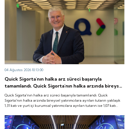
04 Ağustos 2026 10:13:00
Quick Sigorta'nın halka arz süreci başarıyla
tamamlandı. Quick Sigorta'nın halka arzında bireysel
yatırımcılara ayrılan tutarın yaklaşık 1,31 katı ve yurt
Quick Sigorta'nın halka arz süreci başarıyla tamamlandı. Quick
içi kurumsal yatırımcılara ayrılan tutarın ise 1,07 katı
Sigorta'nın halka arzında bireysel yatırımcılara ayrılan tutarın yaklaşık
1,31 katı ve yurt içi kurumsal yatırımcılara ayrılan tutarın ise 1,07 katı
talep geldi. Quick Sigorta, 6 Ağustos 2026 tarihinde
talep geldi. Quick Sigorta, 6 Ağustos 2026 tarihinde “QUICK” işlem
“QUICK” işlem koduyla Borsa İstanbul'da işlem
koduyla Borsa İstanbul'da işlem görmeye başlayacak.
görmeye başlayacak.