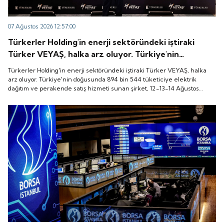
07 Ağustos 2026 12:57:00
Türkerler Holding'in enerji sektöründeki iştiraki
Türker VEYAŞ, halka arz oluyor. Türkiye'nin
doğusunda 894 bin 544 tüketiciye elektrik dağıtım
Türkerler Holding'in enerji sektöründeki iştiraki Türker VEYAŞ, halka
ve perakende satış hizmeti sunan şirket, 12-13-14
arz oluyor. Türkiye'nin doğusunda 894 bin 544 tüketiciye elektrik
dağıtım ve perakende satış hizmeti sunan şirket, 12-13-14 Ağustos
Ağustos tarihleri arasında pay başına 136 TL fiyatla
tarihleri arasında pay başına 136 TL fiyatla talep toplayacak.
talep toplayacak.