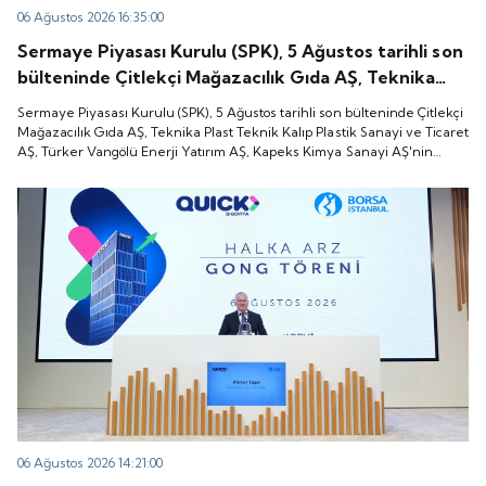
06 Ağustos 2026 16:35:00
Sermaye Piyasası Kurulu (SPK), 5 Ağustos tarihli son
bülteninde Çitlekçi Mağazacılık Gıda AŞ, Teknika
Plast Teknik Kalıp Plastik Sanayi ve Ticaret AŞ,
Sermaye Piyasası Kurulu (SPK), 5 Ağustos tarihli son bülteninde Çitlekçi
Türker Vangölü Enerji Yatırım AŞ, Kapeks Kimya
Mağazacılık Gıda AŞ, Teknika Plast Teknik Kalıp Plastik Sanayi ve Ticaret
AŞ, Türker Vangölü Enerji Yatırım AŞ, Kapeks Kimya Sanayi AŞ'nin
Sanayi AŞ'nin halka arzlarına onay verdiği duyurdu.
halka arzlarına onay verdiği duyurdu.
06 Ağustos 2026 14:21:00