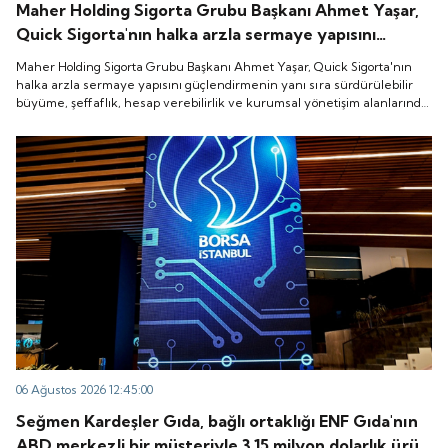
Maher Holding Sigorta Grubu Başkanı Ahmet Yaşar,
Quick Sigorta'nın halka arzla sermaye yapısını
güçlendirmenin yanı sıra sürdürülebilir büyüme,
Maher Holding Sigorta Grubu Başkanı Ahmet Yaşar, Quick Sigorta'nın
şeffaflık, hesap verebilirlik ve kurumsal yönetişim
halka arzla sermaye yapısını güçlendirmenin yanı sıra sürdürülebilir
büyüme, şeffaflık, hesap verebilirlik ve kurumsal yönetişim alanlarında
alanlarında yeni bir döneme girdiğini belirtti.
yeni bir döneme girdiğini belirtti.
06 Ağustos 2026 12:45:00
Seğmen Kardeşler Gıda, bağlı ortaklığı ENF Gıda'nın
ABD merkezli bir müşteriyle 3.15 milyon dolarlık ürün