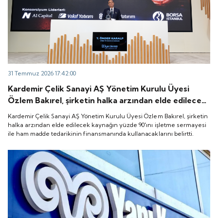
31 Temmuz 2026 17:42:00
Kardemir Çelik Sanayi AŞ Yönetim Kurulu Üyesi
Özlem Bakırel, şirketin halka arzından elde edilecek
kaynağın yüzde 90'ını işletme sermayesi ile ham
Kardemir Çelik Sanayi AŞ Yönetim Kurulu Üyesi Özlem Bakırel, şirketin
madde tedarikinin finansmanında kullanacaklarını
halka arzından elde edilecek kaynağın yüzde 90'ını işletme sermayesi
ile ham madde tedarikinin finansmanında kullanacaklarını belirtti.
belirtti.