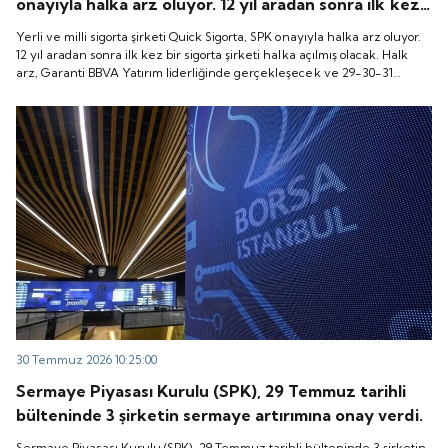
onayıyla halka arz oluyor. 12 yıl aradan sonra ilk kez
bir sigorta şirketi halka açılmış olacak. Halk arz,
Yerli ve milli sigorta şirketi Quick Sigorta, SPK onayıyla halka arz oluyor.
Garanti BBVA Yatırım liderliğinde gerçekleşecek ve
12 yıl aradan sonra ilk kez bir sigorta şirketi halka açılmış olacak. Halk
arz, Garanti BBVA Yatırım liderliğinde gerçekleşecek ve 29-30-31
29-30-31 Temmuz 2026 tarihlerinde talep
Temmuz 2026 tarihlerinde talep toplanacak, 6 Ağustos tarihinde ise
toplanacak, 6 Ağustos tarihinde ise “Gong Töreni”
“Gong Töreni” ile Quick Sigorta işlem görmeye başlayacak.
ile Quick Sigorta işlem görmeye başlayacak.
30 Temmuz 2026 10:25:00
Sermaye Piyasası Kurulu (SPK), 29 Temmuz tarihli
bülteninde 3 şirketin sermaye artırımına onay verdi.
Sermaye Piyasası Kurulu (SPK), 29 Temmuz tarihli bülteninde 3 şirketin