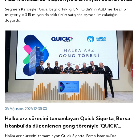
satış sözleşmesi imzaladığını duyurdu.
Seğmen Kardeşler Gıda, bağlı ortaklığı ENF Gıda'nın ABD merkezli bir
müşteriyle 3.15 milyon dolarlık ürün satış sözleşmesi imzaladığını
duyurdu.
06 Ağustos 2026 12:35:00
Halka arz sürecini tamamlayan Quick Sigorta, Borsa
İstanbul'da düzenlenen gong töreniyle 'QUICK'
koduyla işlem görmeye başladı.
Halka arz sürecini tamamlayan Quick Sigorta, Borsa İstanbul'da