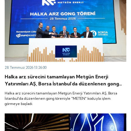
28 Temmuz 2026 13:26:00
Halka arz sürecini tamamlayan Metgün Enerji
Yatırımları AŞ, Borsa İstanbul'da düzenlenen gong
töreniyle "METEN" koduyla işlem görmeye başladı.
Halka arz sürecini tamamlayan Metgün Enerji Yatırımları AŞ, Borsa
İstanbul'da düzenlenen gong töreniyle "METEN" koduyla işlem
görmeye başladı.