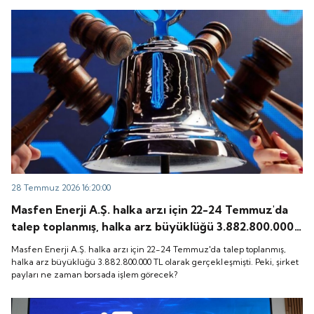
28 Temmuz 2026 16:20:00
Masfen Enerji A.Ş. halka arzı için 22-24 Temmuz'da
talep toplanmış, halka arz büyüklüğü 3.882.800.000
TL olarak gerçekleşmişti. Peki, şirket payları ne
Masfen Enerji A.Ş. halka arzı için 22-24 Temmuz'da talep toplanmış,
zaman borsada işlem görecek?
halka arz büyüklüğü 3.882.800.000 TL olarak gerçekleşmişti. Peki, şirket
payları ne zaman borsada işlem görecek?