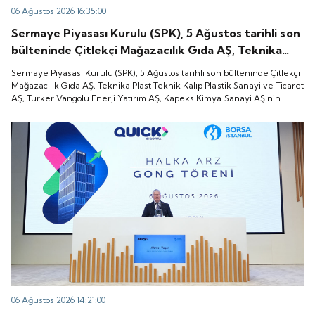
06 Ağustos 2026 16:35:00
Sermaye Piyasası Kurulu (SPK), 5 Ağustos tarihli son
bülteninde Çitlekçi Mağazacılık Gıda AŞ, Teknika
Plast Teknik Kalıp Plastik Sanayi ve Ticaret AŞ,
Sermaye Piyasası Kurulu (SPK), 5 Ağustos tarihli son bülteninde Çitlekçi
Türker Vangölü Enerji Yatırım AŞ, Kapeks Kimya
Mağazacılık Gıda AŞ, Teknika Plast Teknik Kalıp Plastik Sanayi ve Ticaret
AŞ, Türker Vangölü Enerji Yatırım AŞ, Kapeks Kimya Sanayi AŞ'nin
Sanayi AŞ'nin halka arzlarına onay verdiği duyurdu.
halka arzlarına onay verdiği duyurdu.
06 Ağustos 2026 14:21:00