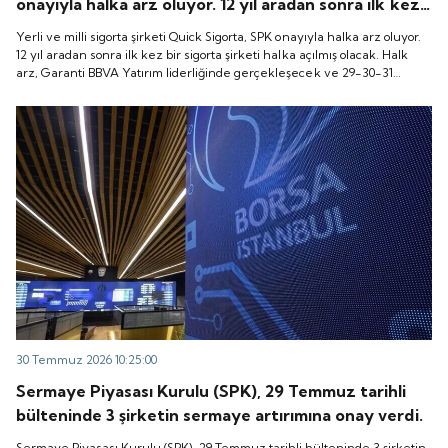
onayıyla halka arz oluyor. 12 yıl aradan sonra ilk kez
bir sigorta şirketi halka açılmış olacak. Halk arz,
Yerli ve milli sigorta şirketi Quick Sigorta, SPK onayıyla halka arz oluyor.
Garanti BBVA Yatırım liderliğinde gerçekleşecek ve
12 yıl aradan sonra ilk kez bir sigorta şirketi halka açılmış olacak. Halk
arz, Garanti BBVA Yatırım liderliğinde gerçekleşecek ve 29-30-31
29-30-31 Temmuz 2026 tarihlerinde talep
Temmuz 2026 tarihlerinde talep toplanacak, 6 Ağustos tarihinde ise
toplanacak, 6 Ağustos tarihinde ise “Gong Töreni”
“Gong Töreni” ile Quick Sigorta işlem görmeye başlayacak.
ile Quick Sigorta işlem görmeye başlayacak.
30 Temmuz 2026 10:25:00
Sermaye Piyasası Kurulu (SPK), 29 Temmuz tarihli
bülteninde 3 şirketin sermaye artırımına onay verdi.
Sermaye Piyasası Kurulu (SPK), 29 Temmuz tarihli bülteninde 3 şirketin