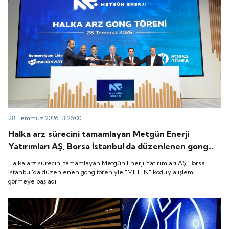
28 Temmuz 2026 13:26:00
Halka arz sürecini tamamlayan Metgün Enerji
Yatırımları AŞ, Borsa İstanbul'da düzenlenen gong
töreniyle "METEN" koduyla işlem görmeye başladı.
Halka arz sürecini tamamlayan Metgün Enerji Yatırımları AŞ, Borsa
İstanbul'da düzenlenen gong töreniyle "METEN" koduyla işlem
görmeye başladı.