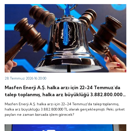
28 Temmuz 2026 16:20:00
Masfen Enerji A.Ş. halka arzı için 22-24 Temmuz'da
talep toplanmış, halka arz büyüklüğü 3.882.800.000
TL olarak gerçekleşmişti. Peki, şirket payları ne
Masfen Enerji A.Ş. halka arzı için 22-24 Temmuz'da talep toplanmış,
zaman borsada işlem görecek?
halka arz büyüklüğü 3.882.800.000 TL olarak gerçekleşmişti. Peki, şirket
payları ne zaman borsada işlem görecek?