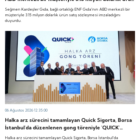
satış sözleşmesi imzaladığını duyurdu.
Seğmen Kardeşler Gıda, bağlı ortaklığı ENF Gıda'nın ABD merkezli bir
müşteriyle 3.15 milyon dolarlık ürün satış sözleşmesi imzaladığını
duyurdu.
06 Ağustos 2026 12:35:00
Halka arz sürecini tamamlayan Quick Sigorta, Borsa
İstanbul'da düzenlenen gong töreniyle 'QUICK'
koduyla işlem görmeye başladı.
Halka arz sürecini tamamlayan Quick Sigorta, Borsa İstanbul'da