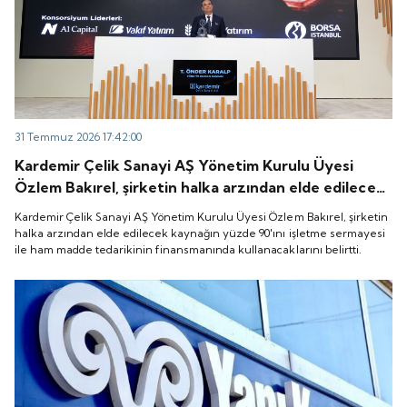
31 Temmuz 2026 17:42:00
Kardemir Çelik Sanayi AŞ Yönetim Kurulu Üyesi
Özlem Bakırel, şirketin halka arzından elde edilecek
kaynağın yüzde 90'ını işletme sermayesi ile ham
Kardemir Çelik Sanayi AŞ Yönetim Kurulu Üyesi Özlem Bakırel, şirketin
madde tedarikinin finansmanında kullanacaklarını
halka arzından elde edilecek kaynağın yüzde 90'ını işletme sermayesi
ile ham madde tedarikinin finansmanında kullanacaklarını belirtti.
belirtti.