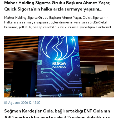
Maher Holding Sigorta Grubu Başkanı Ahmet Yaşar,
Quick Sigorta'nın halka arzla sermaye yapısını
güçlendirmenin yanı sıra sürdürülebilir büyüme,
Maher Holding Sigorta Grubu Başkanı Ahmet Yaşar, Quick Sigorta'nın
şeffaflık, hesap verebilirlik ve kurumsal yönetişim
halka arzla sermaye yapısını güçlendirmenin yanı sıra sürdürülebilir
büyüme, şeffaflık, hesap verebilirlik ve kurumsal yönetişim alanlarında
alanlarında yeni bir döneme girdiğini belirtti.
yeni bir döneme girdiğini belirtti.
06 Ağustos 2026 12:45:00
Seğmen Kardeşler Gıda, bağlı ortaklığı ENF Gıda'nın
ABD merkezli bir müşteriyle 3.15 milyon dolarlık ürün