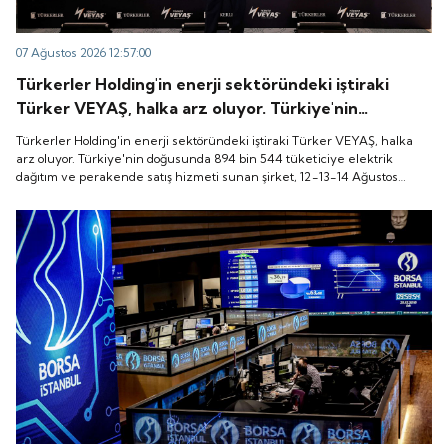
07 Ağustos 2026 12:57:00
Türkerler Holding'in enerji sektöründeki iştiraki
Türker VEYAŞ, halka arz oluyor. Türkiye'nin
doğusunda 894 bin 544 tüketiciye elektrik dağıtım
Türkerler Holding'in enerji sektöründeki iştiraki Türker VEYAŞ, halka
ve perakende satış hizmeti sunan şirket, 12-13-14
arz oluyor. Türkiye'nin doğusunda 894 bin 544 tüketiciye elektrik
dağıtım ve perakende satış hizmeti sunan şirket, 12-13-14 Ağustos
Ağustos tarihleri arasında pay başına 136 TL fiyatla
tarihleri arasında pay başına 136 TL fiyatla talep toplayacak.
talep toplayacak.