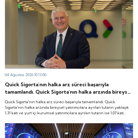
04 Ağustos 2026 10:13:00
Quick Sigorta'nın halka arz süreci başarıyla
tamamlandı. Quick Sigorta'nın halka arzında bireysel
yatırımcılara ayrılan tutarın yaklaşık 1,31 katı ve yurt
Quick Sigorta'nın halka arz süreci başarıyla tamamlandı. Quick
içi kurumsal yatırımcılara ayrılan tutarın ise 1,07 katı
Sigorta'nın halka arzında bireysel yatırımcılara ayrılan tutarın yaklaşık
1,31 katı ve yurt içi kurumsal yatırımcılara ayrılan tutarın ise 1,07 katı
talep geldi. Quick Sigorta, 6 Ağustos 2026 tarihinde
talep geldi. Quick Sigorta, 6 Ağustos 2026 tarihinde “QUICK” işlem
“QUICK” işlem koduyla Borsa İstanbul'da işlem
koduyla Borsa İstanbul'da işlem görmeye başlayacak.
görmeye başlayacak.