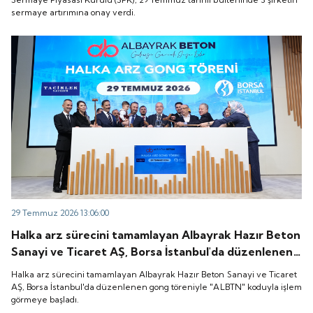
sermaye artırımına onay verdi.
29 Temmuz 2026 13:06:00
Halka arz sürecini tamamlayan Albayrak Hazır Beton
Sanayi ve Ticaret AŞ, Borsa İstanbul'da düzenlenen
gong töreniyle "ALBTN" koduyla işlem görmeye
Halka arz sürecini tamamlayan Albayrak Hazır Beton Sanayi ve Ticaret
başladı.
AŞ, Borsa İstanbul'da düzenlenen gong töreniyle "ALBTN" koduyla işlem
görmeye başladı.