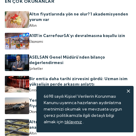
EN ÇOK OKUNANLAR
Altın fiyatlarında yön ne olur? 1 akademisyenden
yorum var
Altın
A101'in CarrefourSA'yı devralmasına koşullu izin
Ekonomi
ASELSAN Genel Müdürü'nden bilanço
değerlendirmesi
Şirketler
Bir emtia daha tarihi zirvesini gördü: Uzman isim
yükselişin perde arkasını anlattı
Emtia
6698 sayılı Kişisel Verilerin Korunması
Yeni Hyundai IONIQ 6 Türkiye'de satışta: İşte
Kanunu uyarınca hazırlanan aydınlatma
fiyatı
metnimizi okumak ve mevzuata uygun
Otomotiv
çerez politikamızla ilgili detaylı bilgi
almak için
tıklayınız
.
Altın fiyatları neden yükseldi? 5 Ağustos altın
analizi
Altın