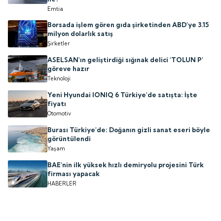
Emtia
Borsada işlem gören gıda şirketinden ABD'ye 3.15
milyon dolarlık satış
Şirketler
ASELSAN'ın geliştirdiği sığınak delici 'TOLUN P'
göreve hazır
Teknoloji
Yeni Hyundai IONIQ 6 Türkiye'de satışta: İşte
fiyatı
Otomotiv
Burası Türkiye'de: Doğanın gizli sanat eseri böyle
görüntülendi
Yaşam
BAE'nin ilk yüksek hızlı demiryolu projesini Türk
firması yapacak
HABERLER