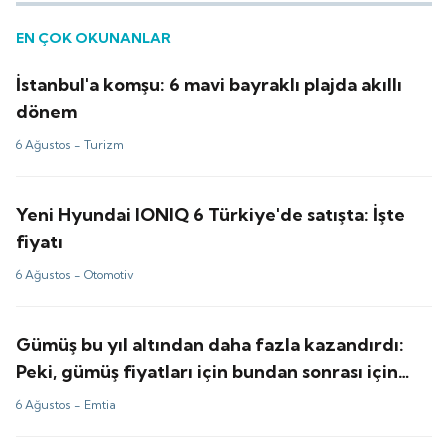
EN ÇOK OKUNANLAR
İstanbul'a komşu: 6 mavi bayraklı plajda akıllı
dönem
6 Ağustos -
Turizm
Yeni Hyundai IONIQ 6 Türkiye'de satışta: İşte
fiyatı
6 Ağustos -
Otomotiv
Gümüş bu yıl altından daha fazla kazandırdı:
Peki, gümüş fiyatları için bundan sonrası için
tahminler ne?
6 Ağustos -
Emtia