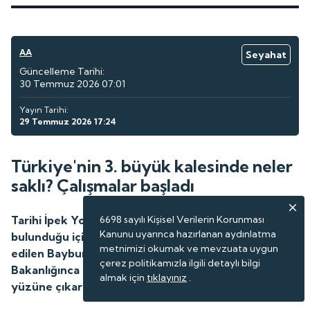
AA
Seyahat
Güncelleme Tarihi:
30 Temmuz 2026 07:01
Yayın Tarihi:
29 Temmuz 2026 17:24
Türkiye'nin 3. büyük kalesinde neler
saklı? Çalışmalar başladı
Tarihi İpek Yolu'nun stratejik bir noktasında
6698 sayılı Kişisel Verilerin Korunması
Kanunu uyarınca hazırlanan aydınlatma
bulunduğu için asırlarca güvenilir üs olarak tercih
metnimizi okumak ve mevzuata uygun
edilen Bayburt Kalesi'nde, Kültür ve Turizm
çerez politikamızla ilgili detaylı bilgi
Bakanlığınca başlatılan kazı projesi ile tarih gün
almak için
tıklayınız
.
yüzüne çıkarılıyor.