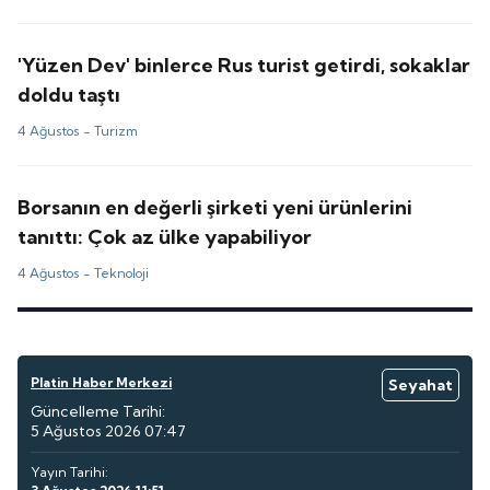
'Yüzen Dev' binlerce Rus turist getirdi, sokaklar
doldu taştı
4 Ağustos -
Turizm
Borsanın en değerli şirketi yeni ürünlerini
tanıttı: Çok az ülke yapabiliyor
4 Ağustos -
Teknoloji
Platin Haber Merkezi
Seyahat
Güncelleme Tarihi:
5 Ağustos 2026 07:47
Yayın Tarihi: