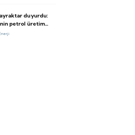
ayraktar duyurdu:
nin petrol üretim
 yeni rekor
Enerji