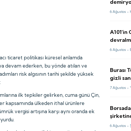
demiryol
firması
6 Ağustos -
A101'in
devralma
6 Ağustos -
cı ticaret politikası küresel anlamda
maya devam ederken, bu yönde atılan ve
Burası 
adımları risk algısının tarihi şekilde yüksek
gizli sa
.
görüntü
7 Ağustos -
ımlarına ilk tepkiler gelirken, cuma günü Çin,
eler kapsamında ülkeden ithal ürünlere
Borsada
ümrük vergisi artışına karşı aynı oranda ek
şirketi
uyurdu.
milyon d
6 Ağustos -