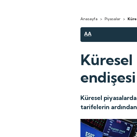
Anasayfa
>
Piyasalar
>
Küres
AA
Küresel 
endişesi
Küresel piyasalarda,
tarifelerin ardında