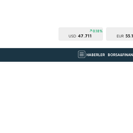
0.18%
47.711
55.
USD
EUR
HABERLER
BORSA&FİNAN