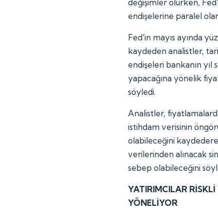
değişimler olurken, Fed'i
endişelerine paralel ola
Fed'in mayıs ayında yüzd
kaydeden analistler, ta
endişeleri bankanın yıl 
yapacağına yönelik fiy
söyledi.
Analistler, fiyatlamala
istihdam verisinin öngör
olabileceğini kaydeder
verilerinden alınacak si
sebep olabileceğini söyl
YATIRIMCILAR RİSKL
YÖNELİYOR