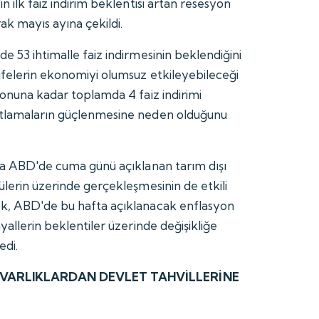
n ilk faiz indirim beklentisi artan resesyon
rak mayıs ayına çekildi.
e 53 ihtimalle faiz indirmesinin beklendiğini
rifelerin ekonomiyi olumsuz etkileyebileceği
sonuna kadar toplamda 4 faiz indirimi
atlamaların güçlenmesine neden olduğunu
rda ABD'de cuma günü açıklanan tarım dışı
ülerin üzerinde gerçekleşmesinin de etkili
ek, ABD'de bu hafta açıklanacak enflasyon
nyallerin beklentiler üzerinde değişikliğe
edi.
İ VARLIKLARDAN DEVLET TAHVİLLERİNE