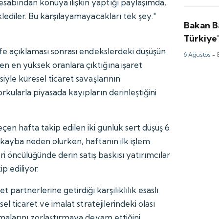
sabından konuya ilişkin yaptığı paylaşımda,
klediler. Bu karşılayamayacakları tek şey."
Bakan B
Türkiye'
üssünde
ife açıklaması sonrası endekslerdeki düşüşün
6 Ağustos -
n en yüksek oranlara çıktığına işaret
siyle küresel ticaret savaşlarının
rkularla piyasada kayıpların derinleştiğini
en hafta takip edilen iki günlük sert düşüş 6
 kayba neden olurken, haftanın ilk işlem
 öncülüğünde derin satış baskısı yatırımcılar
p ediliyor.
t partnerlerine getirdiği karşılıklılık esaslı
sel ticaret ve imalat stratejilerindeki olası
amalarını zorlaştırmaya devam ettiğini