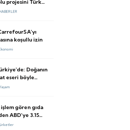
u projesini Türk
 yapacak
HABERLER
 CarrefourSA'yı
sına koşullu izin
Ekonomi
Türkiye'de: Doğanın
nat eseri böyle
lendi
Yaşam
 işlem gören gıda
nden ABD'ye 3.15
olarlık satış
Şirketler