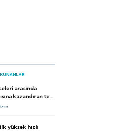
OKUNANLAR
seleri arasında
ısına kazandıran tek
ldu
Borsa
ilk yüksek hızlı