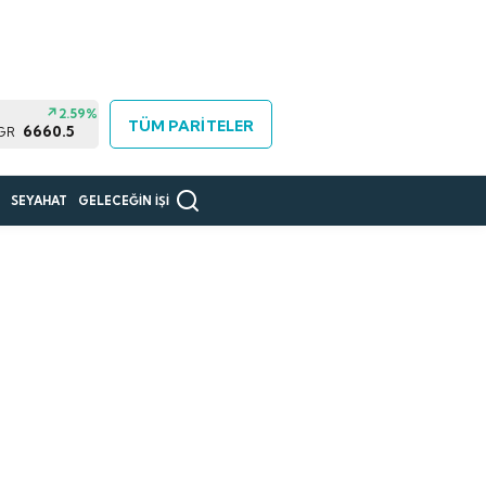
2.59%
TÜM PARİTELER
6660.5
 GR
R
SEYAHAT
GELECEĞİN İŞİ