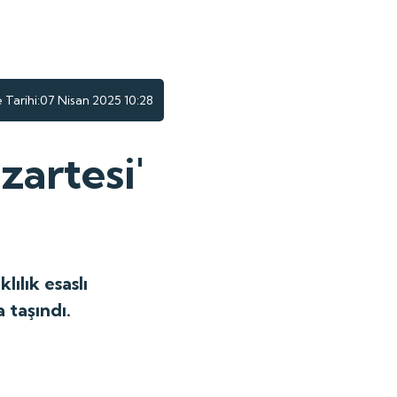
Tarihi:
07 Nisan 2025 10:28
zartesi'
ılık esaslı
 taşındı.