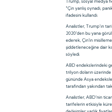
Trump, sosyal medya he
"Çin yanlış oynadı, pani
ifadesini kullandı.
Analistler, Trump'ın tar
2020'den bu yana görüle
ederek, Çin'in misilleme
şiddetleneceğine dair ko
söyledi.
ABD endekslerindeki geç
trilyon doların üzerinde
gününde Asya endeksleri
tarafından yakından taki
Analistler, ABD'nin ticare
tarifelerin etkisiyle küre
değişimler varlık fiyatl