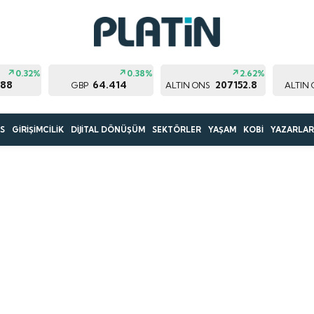
0.32%
0.38%
2.62%
188
64.414
207152.8
GBP
ALTIN ONS
ALTIN
S
GİRİŞİMCİLİK
DİJİTAL DÖNÜŞÜM
SEKTÖRLER
YAŞAM
KOBİ
YAZARLA