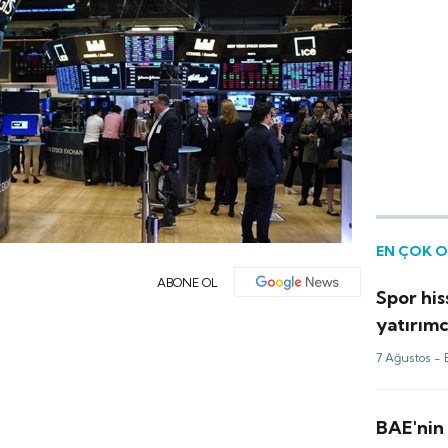
EN ÇOK 
ABONE OL
Spor his
yatırımc
kulüp o
7 Ağustos -
BAE'nin 