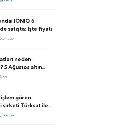
Şirketler
undai IONIQ 6
de satışta: İşte fiyatı
Otomotiv
yatları neden
? 5 Ağustos altın
Altın
 işlem gören
i şirketi Türksat ile
sını duyurdu
Şirketler