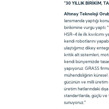
"30 YILLIK BİRİKİM, 
Altınay Teknoloji Gru
lansmanda yaptığı konuş
birikimine vurgu yaptı: 
HSR-4 ile ilk kıvılcımı 
kendi robotlarını yapab
ulaştığımız dikey enteg
kritik alt sistemleri, 
kendi bünyemizde tasarı
yapıyoruz. GRASS firma
mühendisliğinin küresel
gücünün ve milli üretim
üretim hatlarındaki dışa 
standartlarda, güçlü ve
sunuyoruz."