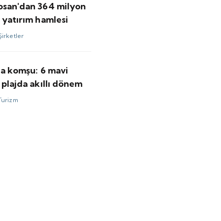
osan'dan 364 milyon
 yatırım hamlesi
Şirketler
'a komşu: 6 mavi
 plajda akıllı dönem
Turizm