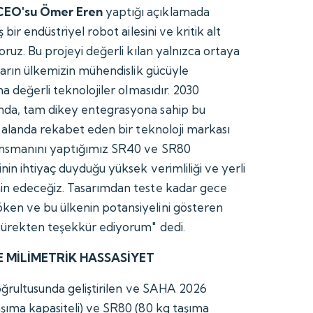
CEO'su Ömer Eren
yaptığı açıklamada
 bir endüstriyel robot ailesini ve kritik alt
oruz. Bu projeyi değerli kılan yalnızca ortaya
ların ülkemizin mühendislik gücüyle
ma değerli teknolojiler olmasıdır. 2030
da, tam dikey entegrasyona sahip bu
ı alanda rekabet eden bir teknoloji markası
ansmanını yaptığımız SR40 ve SR80
nin ihtiyaç duyduğu yüksek verimliliği ve yerli
in edeceğiz. Tasarımdan teste kadar gece
en ve bu ülkenin potansiyelini gösteren
yürekten teşekkür ediyorum" dedi.
 MİLİMETRİK HASSASİYET
doğrultusunda geliştirilen ve SAHA 2026
şıma kapasiteli) ve SR80 (80 kg taşıma