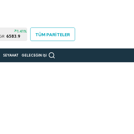
1.41%
TÜM PARİTELER
6583.9
 GR
R
SEYAHAT
GELECEĞİN İŞİ