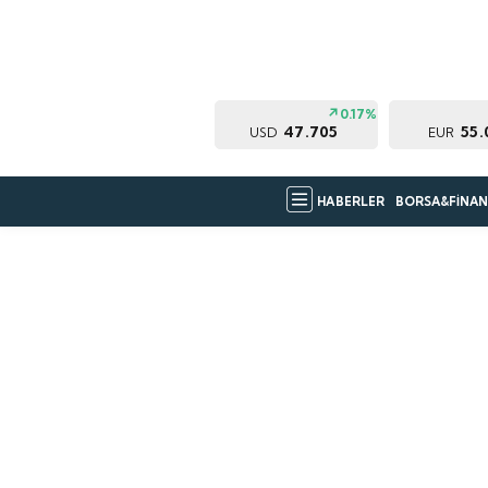
0.17%
47.705
55.
USD
EUR
HABERLER
BORSA&FİNAN