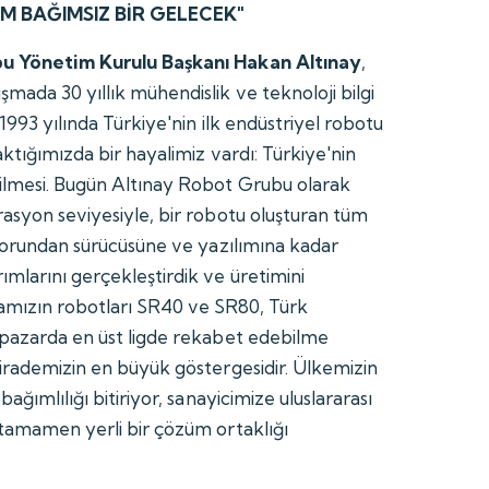
TAM BAĞIMSIZ BİR GELECEK"
bu Yönetim Kurulu Başkanı Hakan Altınay
,
mada 30 yıllık mühendislik ve teknoloji bilgi
"1993 yılında Türkiye'nin ilk endüstriyel robotu
yaktığımızda bir hayalimiz vardı: Türkiye'nin
ilmesi. Bugün Altınay Robot Grubu olarak
rasyon seviyesiyle, bir robotu oluşturan tüm
motorundan sürücüsüne ve yazılımına kadar
mlarını gerçekleştirdik ve üretimini
mızın robotları SR40 ve SR80, Türk
 pazarda en üst ligde rekabet edebilme
 irademizin en büyük göstergesidir. Ülkemizin
bağımlılığı bitiriyor, sanayicimize uluslararası
 tamamen yerli bir çözüm ortaklığı