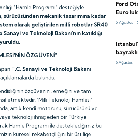
Ford Ot
anlığı "Hamle Programı" desteğiyle
Euro'luk
a, sürücüsünden mekanik tasarımına kadar
5 Ağustos -
stem olarak geliştirilen milli robotlar SR40
Sanayi ve Teknoloji Bakanı'nın katıldığı
yuruldu.
İstanbul
bayraklı
AMLESİ'NİN ÖZGÜVENİ"
6 Ağustos -
apan T
.C. Sanayi ve Teknoloji Bakanı
 açıklamalarda bulundu:
ndisliğinin özgüvenini, emeğini ve tam
sil etmektedir. 'Milli Teknoloji Hamlesi'
da, artık kendi motorunu, sürücüsünü ve
yaya teknoloji ihraç eden bir Türkiye
rak Hamle Programı ile desteklediğimiz bu
mizin küresel rekabetçiliğini bir üst lige