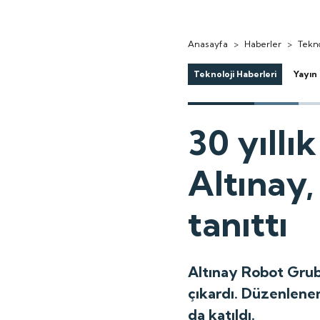
Anasayfa
>
Haberler
>
Tekno
Teknoloji Haberleri
Yayın 
30 yıllı
Altınay,
tanıttı
Altınay Robot Grub
çıkardı. Düzenlene
da katıldı.