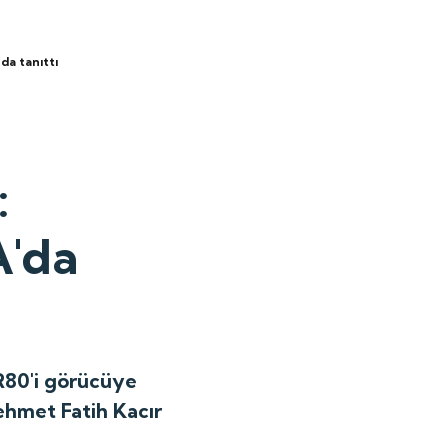
'da tanıttı
:
A'da
R80'i görücüye
ehmet Fatih Kacır