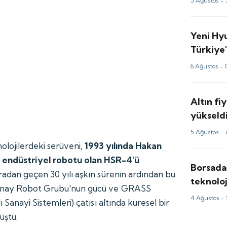
5 Ağustos -
Yeni Hy
Türkiye'
6 Ağustos -
Altın fi
yükseldi
analizi
5 Ağustos -
olojilerdeki serüveni,
1993 yılında Hakan
lk endüstriyel robotu olan HSR-4'ü
Borsada
Aradan geçen 30 yılı aşkın sürenin ardından bu
teknoloj
ınay Robot Grubu'nun gücü ve GRASS
anlaşma
4 Ağustos -
 Sanayi Sistemleri) çatısı altında küresel bir
üştü.