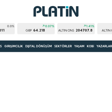
0.0%
0.07%
1.41%
011
64.218
204707.8
GBP
ALTIN ONS
ALTIN
S
GİRİŞİMCİLİK
DİJİTAL DÖNÜŞÜM
SEKTÖRLER
YAŞAM
KOBİ
YAZARLA