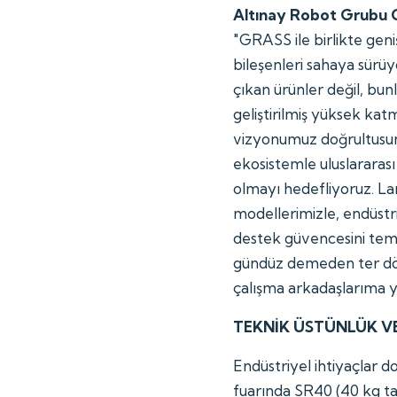
Altınay Robot Grubu 
"GRASS ile birlikte geniş
bileşenleri sahaya sürüy
çıkan ürünler değil, bun
geliştirilmiş yüksek kat
vizyonumuz doğrultusun
ekosistemle uluslararas
olmayı hedefliyoruz. L
modellerimizle, endüstri
destek güvencesini tem
gündüz demeden ter dök
çalışma arkadaşlarıma 
TEKNİK ÜSTÜNLÜK VE
Endüstriyel ihtiyaçlar 
fuarında SR40 (40 kg ta