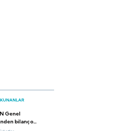
OKUNANLAR
N Genel
nden bilanço
ndirmesi