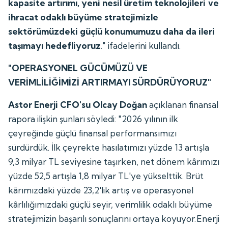
kapasite artırımı, yeni nesil üretim teknolojileri ve
ihracat odaklı büyüme stratejimizle
sektörümüzdeki güçlü konumumuzu daha da ileri
taşımayı hedefliyoruz
." ifadelerini kullandı.
"OPERASYONEL GÜCÜMÜZÜ VE
VERİMLİLİĞİMİZİ ARTIRMAYI SÜRDÜRÜYORUZ"
Astor Enerji CFO'su Olcay Doğan
açıklanan finansal
rapora ilişkin şunları söyledi: "2026 yılının ilk
çeyreğinde güçlü finansal performansımızı
sürdürdük. İlk çeyrekte hasılatımızı yüzde 13 artışla
9,3 milyar TL seviyesine taşırken, net dönem kârımızı
yüzde 52,5 artışla 1,8 milyar TL'ye yükselttik. Brüt
kârımızdaki yüzde 23,2'lik artış ve operasyonel
kârlılığımızdaki güçlü seyir, verimlilik odaklı büyüme
stratejimizin başarılı sonuçlarını ortaya koyuyor.Enerji