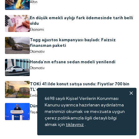
Altın
En düşük emekli aylığı fark ödemesinde tarih belli
oldu
Ekonomi
Togg ağustos kampanyası başladı: Faizsiz
finansman paketi
Otomotiv
Honda'nın efsane sedan modeli yenilendi
Otomotiv
TOKİ 41 ilde konut satışa sundu: Fiyatlar 700 bin
TL'den başlıyor
Emlak
6698 sayılı Kişisel Verilerin Korunması
Kanunu uyarınca hazırlanan aydınlatma
Dünyanın en küçük 3. ülkesi adını değiştirdi
metnimizi okumak ve mevzuata uygun
Yaşam
çerez politikamızla ilgili detaylı bilgi
almak için
tıklayınız
.