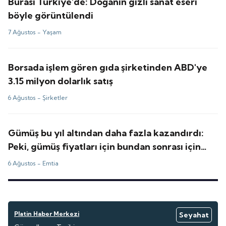
Burası Türkiye'de: Doğanın gizli sanat eseri
böyle görüntülendi
7 Ağustos -
Yaşam
Borsada işlem gören gıda şirketinden ABD'ye
3.15 milyon dolarlık satış
6 Ağustos -
Şirketler
Gümüş bu yıl altından daha fazla kazandırdı:
Peki, gümüş fiyatları için bundan sonrası için
tahminler ne?
6 Ağustos -
Emtia
Platin Haber Merkezi
Seyahat