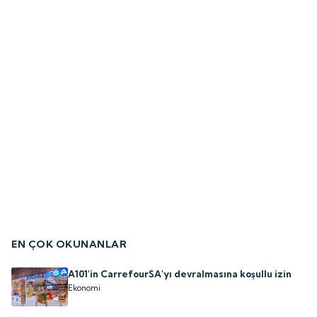
EN ÇOK OKUNANLAR
A101'in CarrefourSA'yı devralmasına koşullu izin
Ekonomi