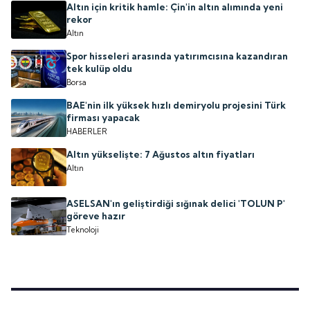
Altın için kritik hamle: Çin'in altın alımında yeni
rekor
Altın
Spor hisseleri arasında yatırımcısına kazandıran
tek kulüp oldu
Borsa
BAE'nin ilk yüksek hızlı demiryolu projesini Türk
firması yapacak
HABERLER
Altın yükselişte: 7 Ağustos altın fiyatları
Altın
ASELSAN'ın geliştirdiği sığınak delici 'TOLUN P'
göreve hazır
Teknoloji