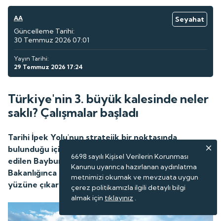
AA
Seyahat
Güncelleme Tarihi:
30 Temmuz 2026 07:01
Yayın Tarihi:
29 Temmuz 2026 17:24
Türkiye'nin 3. büyük kalesinde neler
saklı? Çalışmalar başladı
Tarihi İpek Yolu'nun stratejik bir noktasında
bulunduğu için asırlarca güvenilir üs olarak tercih
6698 sayılı Kişisel Verilerin Korunması
edilen Bayburt Kalesi'nde, Kültür ve Turizm
Kanunu uyarınca hazırlanan aydınlatma
Bakanlığınca başlatılan kazı projesi ile tarih gün
metnimizi okumak ve mevzuata uygun
yüzüne çıkarılıyor.
çerez politikamızla ilgili detaylı bilgi
almak için
tıklayınız
.