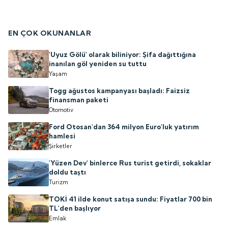
EN ÇOK OKUNANLAR
'Uyuz Gölü' olarak biliniyor: Şifa dağıttığına
inanılan göl yeniden su tuttu
Yaşam
Togg ağustos kampanyası başladı: Faizsiz
finansman paketi
Otomotiv
Ford Otosan'dan 364 milyon Euro'luk yatırım
hamlesi
Şirketler
'Yüzen Dev' binlerce Rus turist getirdi, sokaklar
doldu taştı
Turizm
TOKİ 41 ilde konut satışa sundu: Fiyatlar 700 bin
TL'den başlıyor
Emlak