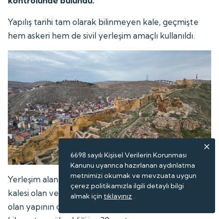
kontrolünde bulundu.
Yapılış tarihi tam olarak bilinmeyen kale, geçmişte
hem askeri hem de sivil yerleşim amaçlı kullanıldı.
6698 sayılı Kişisel Verilerin Korunması
Kanunu uyarınca hazırlanan aydınlatma
metnimizi okumak ve mevzuata uygun
Yerleşim alanı açısından Türkiye'nin en büyük üçüncü
çerez politikamızla ilgili detaylı bilgi
kalesi olan ve 150 bin metrekare alan üzerinde kurulu
almak için
tıklayınız
.
olan yapının çevresindeki surların uzunluğu 3